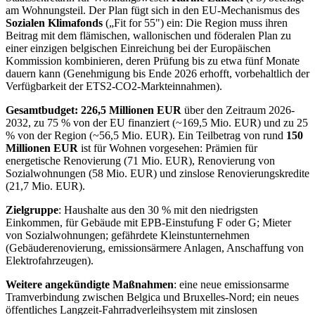
am Wohnungsteil. Der Plan fügt sich in den EU-Mechanismus des
Sozialen Klimafonds
(„Fit for 55") ein: Die Region muss ihren
Beitrag mit dem flämischen, wallonischen und föderalen Plan zu
einer einzigen belgischen Einreichung bei der Europäischen
Kommission kombinieren, deren Prüfung bis zu etwa fünf Monate
dauern kann (Genehmigung bis Ende 2026 erhofft, vorbehaltlich der
Verfügbarkeit der ETS2-CO2-Markteinnahmen).
Gesamtbudget: 226,5 Millionen EUR
über den Zeitraum 2026-
2032, zu 75 % von der EU finanziert (~169,5 Mio. EUR) und zu 25
% von der Region (~56,5 Mio. EUR). Ein Teilbetrag von rund
150
Millionen EUR
ist für Wohnen vorgesehen: Prämien für
energetische Renovierung (71 Mio. EUR), Renovierung von
Sozialwohnungen (58 Mio. EUR) und zinslose Renovierungskredite
(21,7 Mio. EUR).
Zielgruppe
: Haushalte aus den 30 % mit den niedrigsten
Einkommen, für Gebäude mit EPB-Einstufung F oder G; Mieter
von Sozialwohnungen; gefährdete Kleinstunternehmen
(Gebäuderenovierung, emissionsärmere Anlagen, Anschaffung von
Elektrofahrzeugen).
Weitere angekündigte Maßnahmen
: eine neue emissionsarme
Tramverbindung zwischen Belgica und Bruxelles-Nord; ein neues
öffentliches Langzeit-Fahrradverleihsystem mit zinslosen