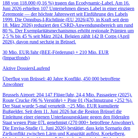
188 von 118.000 (0,16 %) tragen das Ecodynamic-Label. Am 16.
Juni 2026 erhielten 107 Unternehmen dieses Label in einer einzigen
Zeremonie — der höchste Jahreswert seit Einführung des Labels
1999. Die Omnibus-I-Richtlinie (EU 2026/470, in Kraft seit dem
18. März 2026) reduziert den CSRD-Anwendungsbereich um rund
80 %. Der Exemplaritätsmechanismus erhöht regionale Prämien um
2,5 % bis 45 % seit März 2024. Belgien zählt 142 B Corps (April
2026), davon rund sechzig in Brüssel.
30 Mio. EUR/Jahr (BEE-Förderung) + 210 Mio. EUR
(Impactfonds)
Aktive Dossiers
Laufend
Überflug von Brüssel: 40 Jahre Konflikt, 450 000 betroffene
Anwohner
Brussels Airport: 204 147 Flüge/Jahr, 24,4 Mio. Passagiere (2025).
Route Crucke (96 % Verstöße) + Piste 01 (Nachtnutzung +252 %).
Der Staat wurde 5-mal verurteilt, ~25 Mio. EUR kumulierte
Bußgelder. Seit dem 11. Juni 2026 hat die Region Brüssel die
Einleitung einer eigenen Unterlassungsklage gegen den föderalen
Staat wegen Piste 07L genehmigt (270 000+ betroffene Anwohner).
Die Envisa-Studie (1. Juni 2026) bestätigt, dass kein Szenario den
Zielkonflikt zwischen Lärm und Kapazität auflöst. Koekelberg,