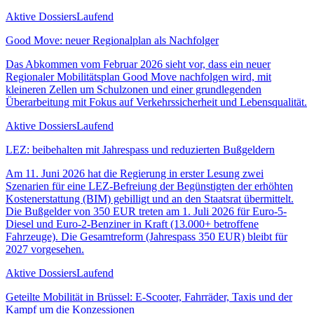
Aktive Dossiers
Laufend
Good Move: neuer Regionalplan als Nachfolger
Das Abkommen vom Februar 2026 sieht vor, dass ein neuer
Regionaler Mobilitätsplan Good Move nachfolgen wird, mit
kleineren Zellen um Schulzonen und einer grundlegenden
Überarbeitung mit Fokus auf Verkehrssicherheit und Lebensqualität.
Aktive Dossiers
Laufend
LEZ: beibehalten mit Jahrespass und reduzierten Bußgeldern
Am 11. Juni 2026 hat die Regierung in erster Lesung zwei
Szenarien für eine LEZ-Befreiung der Begünstigten der erhöhten
Kostenerstattung (BIM) gebilligt und an den Staatsrat übermittelt.
Die Bußgelder von 350 EUR treten am 1. Juli 2026 für Euro-5-
Diesel und Euro-2-Benziner in Kraft (13.000+ betroffene
Fahrzeuge). Die Gesamtreform (Jahrespass 350 EUR) bleibt für
2027 vorgesehen.
Aktive Dossiers
Laufend
Geteilte Mobilität in Brüssel: E-Scooter, Fahrräder, Taxis und der
Kampf um die Konzessionen