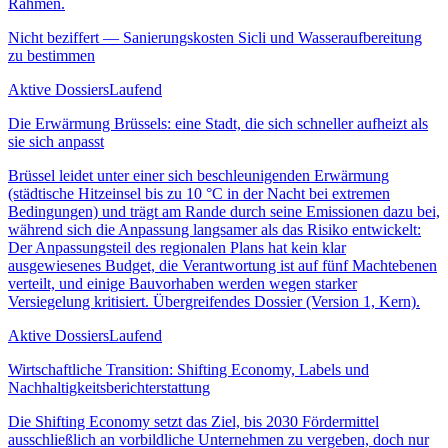
Rahmen.
Nicht beziffert — Sanierungskosten Sicli und Wasseraufbereitung
zu bestimmen
Aktive Dossiers
Laufend
Die Erwärmung Brüssels: eine Stadt, die sich schneller aufheizt als
sie sich anpasst
Brüssel leidet unter einer sich beschleunigenden Erwärmung
(städtische Hitzeinsel bis zu 10 °C in der Nacht bei extremen
Bedingungen) und trägt am Rande durch seine Emissionen dazu bei,
während sich die Anpassung langsamer als das Risiko entwickelt:
Der Anpassungsteil des regionalen Plans hat kein klar
ausgewiesenes Budget, die Verantwortung ist auf fünf Machtebenen
verteilt, und einige Bauvorhaben werden wegen starker
Versiegelung kritisiert. Übergreifendes Dossier (Version 1, Kern).
Aktive Dossiers
Laufend
Wirtschaftliche Transition: Shifting Economy, Labels und
Nachhaltigkeitsberichterstattung
Die Shifting Economy setzt das Ziel, bis 2030 Fördermittel
ausschließlich an vorbildliche Unternehmen zu vergeben, doch nur