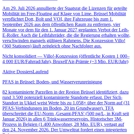
Am 29. Juli 2026 annullierte der Staatsrat die Lizenzen für geteilte
Mobilität im Free-Floating auf Klage von Lime. Brüssel Mobilität
verpflichtet Dott, Bolt und VOI, ihre Fahrzeuge bis zum 1.
September 2026 aus dem öffentlichen Raum zu entfernen, vier
Monate vor dem für den 1. Januar 2027 geplanten Verbot der Leih-
E-Roller. Auch die Leihfahrräder, die die Regierung erhalten wollte,
verschwinden mangels gültigen Rahmens. Die Konzession Villo!
(360 Stationen) läuft zeitgleich ohne Nachfolger aus.
Nicht konsolidiert — Villo!-Konzession (öffentliche Kosten 1 000–
4 000 EUR/Fahrrad/Jahr), Bruxell'Air-Prämie (~3 Mio. EUR/Jahr)
Aktive Dossiers
Laufend
PFAS in Brüssel: Boden- und Wasserverunreinigung
82 kontaminierte Parzellen in der Region Brüssel identifiziert, dazu
rund 3.500 potenziell kontaminierte Standorte erfasst. Der Sicli-
Standort in Ukkel weist Werte bis zu 1.058× über der Norm auf (31
PFAS-Verbindungen im Boden, 20 im Grundwasser). TFA
überschreitet die EU-Norm ‚Gesamt-PFAS' (500 ng/L, in Kraft seit
Januar 2026) in allen 6 Trinkwasserreservoirs. Historischer 3M-
Prozess in Belgien (1.400 Anwohner, 28 Mio. EUR), vertagt auf
den 24. November 2026. Der Umweltrat fordert einen integrierten