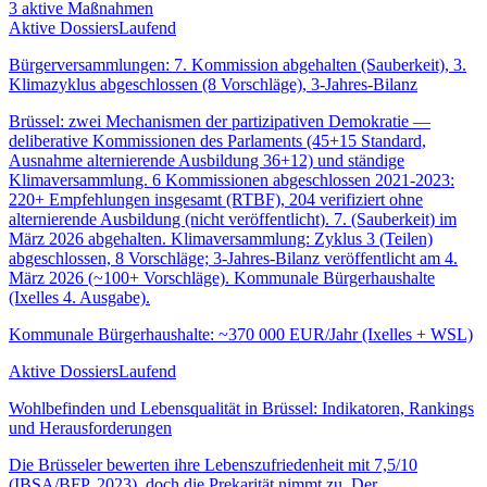
3
aktive Maßnahmen
Aktive Dossiers
Laufend
Bürgerversammlungen: 7. Kommission abgehalten (Sauberkeit), 3.
Klimazyklus abgeschlossen (8 Vorschläge), 3-Jahres-Bilanz
Brüssel: zwei Mechanismen der partizipativen Demokratie —
deliberative Kommissionen des Parlaments (45+15 Standard,
Ausnahme alternierende Ausbildung 36+12) und ständige
Klimaversammlung. 6 Kommissionen abgeschlossen 2021-2023:
220+ Empfehlungen insgesamt (RTBF), 204 verifiziert ohne
alternierende Ausbildung (nicht veröffentlicht). 7. (Sauberkeit) im
März 2026 abgehalten. Klimaversammlung: Zyklus 3 (Teilen)
abgeschlossen, 8 Vorschläge; 3-Jahres-Bilanz veröffentlicht am 4.
März 2026 (~100+ Vorschläge). Kommunale Bürgerhaushalte
(Ixelles 4. Ausgabe).
Kommunale Bürgerhaushalte: ~370 000 EUR/Jahr (Ixelles + WSL)
Aktive Dossiers
Laufend
Wohlbefinden und Lebensqualität in Brüssel: Indikatoren, Rankings
und Herausforderungen
Die Brüsseler bewerten ihre Lebenszufriedenheit mit 7,5/10
(IBSA/BFP, 2023), doch die Prekarität nimmt zu. Der