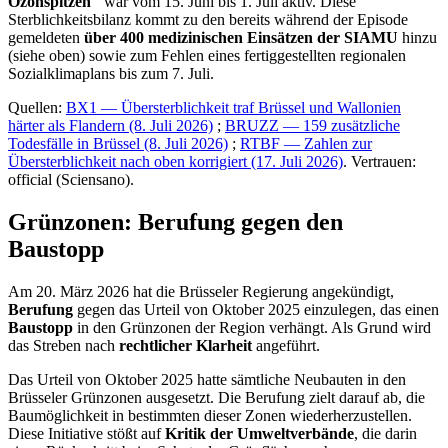
Ozonspitzen"
war vom 15. Juni bis 1. Juli aktiv. Diese
Sterblichkeitsbilanz kommt zu den bereits während der Episode
gemeldeten
über 400 medizinischen Einsätzen der SIAMU
hinzu
(siehe oben) sowie zum Fehlen eines fertiggestellten regionalen
Sozialklimaplans bis zum 7. Juli.
Quellen:
BX1 — Übersterblichkeit traf Brüssel und Wallonien
härter als Flandern (8. Juli 2026)
;
BRUZZ — 159 zusätzliche
Todesfälle in Brüssel (8. Juli 2026)
;
RTBF — Zahlen zur
Übersterblichkeit nach oben korrigiert (17. Juli 2026)
. Vertrauen:
official (Sciensano).
Grünzonen: Berufung gegen den
Baustopp
Am 20. März 2026 hat die Brüsseler Regierung angekündigt,
Berufung
gegen das Urteil von Oktober 2025 einzulegen, das einen
Baustopp
in den Grünzonen der Region verhängt. Als Grund wird
das Streben nach
rechtlicher Klarheit
angeführt.
Das Urteil von Oktober 2025 hatte sämtliche Neubauten in den
Brüsseler Grünzonen ausgesetzt. Die Berufung zielt darauf ab, die
Baumöglichkeit in bestimmten dieser Zonen wiederherzustellen.
Diese Initiative stößt auf
Kritik der Umweltverbände
, die darin