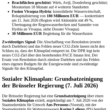
Brachflächen geschützt
: Wiels, Avijl, Donderberg geschützt;
Moratorium 18 Monate auf 4 weiteren Standorten
Fusion Vivaqua-Hydria
: konsolidierte Wasserwirtschaft,
Rekapitalisierung von
180 Millionen EUR
— konkretisiert
am 11. Juni 2026 (Region wird Aktionärin mit 49 %,
Übertragung der Regenwasserbecken und Sammler von
Hydria an Vivaqua, siehe Dossier Vivaqua)
30 Millionen EUR
Begleitung für die Wasserfusion
Zweideutiges Signal
: Die Abschaffung von Renolution (ersetzt
durch Darlehen) und das Fehlen neuer CO2-Ziele lassen nicht den
Schluss zu, dass der Klimapfad entsperrt ist. Die DPR legt kein
neues CO2-Ziel über den bestehenden PACE hinaus fest. Der
Ersatz von Renolution durch zinslose Darlehen und das Fehlen
eines eigenen Budgets für die Energiewende sind zweideutige
Signale für den Klimapfad.
Sozialer Klimaplan: Grundsatzeinigung
der Brüsseler Regierung (7. Juli 2026)
Die Brüsseler Regierung hat eine
Grundsatzeinigung
über einen
Sozialen Klimaplan
erzielt, angekündigt am 7. Juli 2026 von der
Staatssekretärin für Umwelt
Ans Persoons
(Vooruit), mit der
Staatssekretärin für Wohnungswesen
Karine Lalieux
(PS) beteiligt