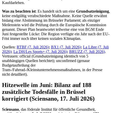
Kaufdarlehen.
Was zu beachten ist
: Es handelt sich um eine
Grundsatzeinigung
,
keine endgültig verabschiedete Maßnahme. Keine Quelle erwähnt
bislang eine Abstimmung im Brüsseler Parlament; als einziger
Meilenstein wird die Prüfung durch die Europäische Kommission
genannt. Dieser Plan beantwortet teilweise eine von BGM Ende
Juni festgestellte Lücke: Die Region verfügte ein Jahr nach der EU-
Frist immer noch über keinen sozialen Klimaplan.
Quellen:
RTBF (7. Juli 2026)
;
BX1 (7. Juli 2026)
;
La Libre (7. Juli
2026)
;
La DH/Les Sports+ (7. Juli 2026)
;
BRUZZ (7. Juli 2026)
.
Vertrauen: official (Grundsatzeinigung identisch von 5
unabhängigen Quellen berichtet); unconfirmed (genaue
Budgetaufteilung der
Tram-/Fahrrad-/Kleinstunternehmensmaßnahmen, in der Presse
nicht detailliert).
Hitzewelle im Juni: Bilanz auf 188
zusätzliche Todesfälle in Brüssel
korrigiert (Sciensano, 17. Juli 2026)
Sciensano
, das föderale Institut für öffentliche Gesundheit,