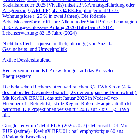
Sozialbarometer 2025 (Vivalis) misst 23 % Armutsgefährdung oder
Ausgrenzung (AROPE), 47 304 EE-Empfänger und 9 777
Wohnungslose (+25 % in zwei Jahren). Die föderale
Arbeitslosenreform trifft hart: Allein in der Stadt Brüssel beantragten
3 567 Ausgeschlossene Anfang 2026 Hilfe beim ÖSHZ.
Lebenserwartung: 82,15 Jahre (2024).
Nicht beziffert — querschnittlich, abhängig von Sozial-,
Gesundheits- und Umweltpolitik
Aktive Dossiers
Laufend
Rechenzentren und KI: Auswirkungen auf das Brüsseler
Energiesystem
Die belgischen Rechenzentren verbrauchen 3,2 TWh Strom (4 %
des nationalen Gesamtverbrauchs, 2x der europäische Durchschnitt).
Mit KevlinX BRU01, das seit Januar 2026 in Neder-Over-
Heembeek in Betrieb ist, ist die Region Brüssel-Hauptstadt direkt
betroffen. Die Projektionen weisen für 2035 auf 7 bis 15,5 TWh
hin.
Google : environ 5 Mrd EUR (2026-2027) · Microsoft : >1 Mrd
EUR (estimé) · KevlinX BRU01 : bail emphytéotique 60 ans
(Région de Bruxelles)