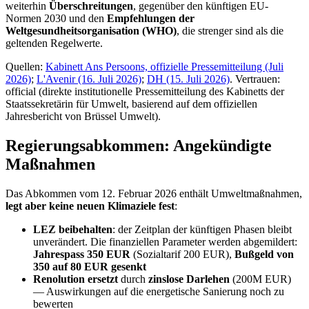
weiterhin
Überschreitungen
, gegenüber den künftigen EU-
Normen 2030 und den
Empfehlungen der
Weltgesundheitsorganisation (WHO)
, die strenger sind als die
geltenden Regelwerte.
Quellen:
Kabinett Ans Persoons, offizielle Pressemitteilung (Juli
2026)
;
L'Avenir (16. Juli 2026)
;
DH (15. Juli 2026)
. Vertrauen:
official (direkte institutionelle Pressemitteilung des Kabinetts der
Staatssekretärin für Umwelt, basierend auf dem offiziellen
Jahresbericht von Brüssel Umwelt).
Regierungsabkommen: Angekündigte
Maßnahmen
Das Abkommen vom 12. Februar 2026 enthält Umweltmaßnahmen,
legt aber keine neuen Klimaziele fest
:
LEZ beibehalten
: der Zeitplan der künftigen Phasen bleibt
unverändert. Die finanziellen Parameter werden abgemildert:
Jahrespass 350 EUR
(Sozialtarif 200 EUR),
Bußgeld von
350 auf 80 EUR gesenkt
Renolution ersetzt
durch
zinslose Darlehen
(200M EUR)
— Auswirkungen auf die energetische Sanierung noch zu
bewerten