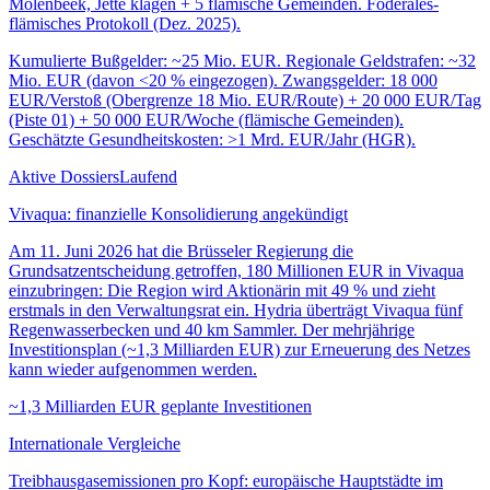
Molenbeek, Jette klagen + 5 flämische Gemeinden. Föderales-
flämisches Protokoll (Dez. 2025).
Kumulierte Bußgelder: ~25 Mio. EUR. Regionale Geldstrafen: ~32
Mio. EUR (davon <20 % eingezogen). Zwangsgelder: 18 000
EUR/Verstoß (Obergrenze 18 Mio. EUR/Route) + 20 000 EUR/Tag
(Piste 01) + 50 000 EUR/Woche (flämische Gemeinden).
Geschätzte Gesundheitskosten: >1 Mrd. EUR/Jahr (HGR).
Aktive Dossiers
Laufend
Vivaqua: finanzielle Konsolidierung angekündigt
Am 11. Juni 2026 hat die Brüsseler Regierung die
Grundsatzentscheidung getroffen, 180 Millionen EUR in Vivaqua
einzubringen: Die Region wird Aktionärin mit 49 % und zieht
erstmals in den Verwaltungsrat ein. Hydria überträgt Vivaqua fünf
Regenwasserbecken und 40 km Sammler. Der mehrjährige
Investitionsplan (~1,3 Milliarden EUR) zur Erneuerung des Netzes
kann wieder aufgenommen werden.
~1,3 Milliarden EUR geplante Investitionen
Internationale Vergleiche
Treibhausgasemissionen pro Kopf: europäische Hauptstädte im