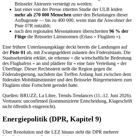
Brüsseler Akteuren verstetigt zu werden;
laut einer von der Presse zitierten Studie der ULB leiden
mehr als 270 000 Menschen
unter den Belastungen dieser
Anflugroute — bis zu 400 000, wenn man die Anwohner der
Piste 07R mitzählt;
nach den regionalen Messstationen überschreiten
96 % der
Flüge
die Brüsseler Lärmnormen (Erlass « Fluglärm »).
Eine frühere Unterlassungsklage deckt bereits die Landungen auf
der
Piste 01
ab, mit Zwangsgeldern zulasten des Föderalstaats. Die
Staatssekretärin erklärt, sie erkenne « die wirtschaftliche Bedeutung
des Flughafens » an und plädiere für « eine faire Verteilung » der
Überflüge. Dieser Rechtsstreit stellt die Region gegen die
Föderalregierung, nachdem das Treffen Anfang Juni zwischen dem
föderalen Mobilitätsminister und den Brüsseler Bürgermeistern zum
Fluglärm ohne Fortschritt geendet hatte.
Quellen: BRUZZ, La Libre, Trends-Tendances (11.-12. Juni 2026).
Vertrauen: unconfirmed (kommunizierte Entscheidung, Klageschrift
nicht öffentlich eingereicht).
Energiepolitik (DPR, Kapitel 9)
Über Renolution und die LEZ hinaus sieht die DPR mehrere