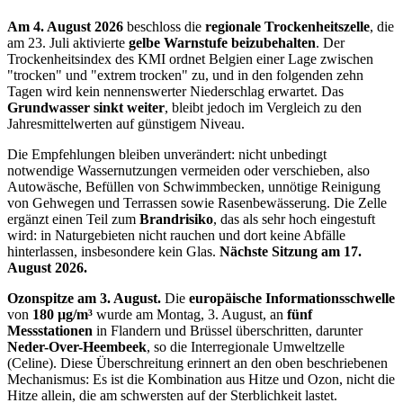
Am 4. August 2026
beschloss die
regionale Trockenheitszelle
, die
am 23. Juli aktivierte
gelbe Warnstufe beizubehalten
. Der
Trockenheitsindex des KMI ordnet Belgien einer Lage zwischen
"trocken" und "extrem trocken" zu, und in den folgenden zehn
Tagen wird kein nennenswerter Niederschlag erwartet. Das
Grundwasser sinkt weiter
, bleibt jedoch im Vergleich zu den
Jahresmittelwerten auf günstigem Niveau.
Die Empfehlungen bleiben unverändert: nicht unbedingt
notwendige Wassernutzungen vermeiden oder verschieben, also
Autowäsche, Befüllen von Schwimmbecken, unnötige Reinigung
von Gehwegen und Terrassen sowie Rasenbewässerung. Die Zelle
ergänzt einen Teil zum
Brandrisiko
, das als sehr hoch eingestuft
wird: in Naturgebieten nicht rauchen und dort keine Abfälle
hinterlassen, insbesondere kein Glas.
Nächste Sitzung am 17.
August 2026.
Ozonspitze am 3. August.
Die
europäische Informationsschwelle
von
180 µg/m³
wurde am Montag, 3. August, an
fünf
Messstationen
in Flandern und Brüssel überschritten, darunter
Neder-Over-Heembeek
, so die Interregionale Umweltzelle
(Celine). Diese Überschreitung erinnert an den oben beschriebenen
Mechanismus: Es ist die Kombination aus Hitze und Ozon, nicht die
Hitze allein, die am schwersten auf der Sterblichkeit lastet.