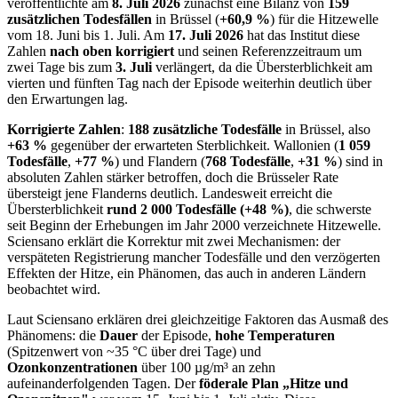
veröffentlichte am
8. Juli 2026
zunächst eine Bilanz von
159
zusätzlichen Todesfällen
in Brüssel (
+60,9 %
) für die Hitzewelle
vom 18. Juni bis 1. Juli. Am
17. Juli 2026
hat das Institut diese
Zahlen
nach oben korrigiert
und seinen Referenzzeitraum um
zwei Tage bis zum
3. Juli
verlängert, da die Übersterblichkeit am
vierten und fünften Tag nach der Episode weiterhin deutlich über
den Erwartungen lag.
Korrigierte Zahlen
:
188 zusätzliche Todesfälle
in Brüssel, also
+63 %
gegenüber der erwarteten Sterblichkeit. Wallonien (
1 059
Todesfälle
,
+77 %
) und Flandern (
768 Todesfälle
,
+31 %
) sind in
absoluten Zahlen stärker betroffen, doch die Brüsseler Rate
übersteigt jene Flanderns deutlich. Landesweit erreicht die
Übersterblichkeit
rund 2 000 Todesfälle (+48 %)
, die schwerste
seit Beginn der Erhebungen im Jahr 2000 verzeichnete Hitzewelle.
Sciensano erklärt die Korrektur mit zwei Mechanismen: der
verspäteten Registrierung mancher Todesfälle und den verzögerten
Effekten der Hitze, ein Phänomen, das auch in anderen Ländern
beobachtet wird.
Laut Sciensano erklären drei gleichzeitige Faktoren das Ausmaß des
Phänomens: die
Dauer
der Episode,
hohe Temperaturen
(Spitzenwert von ~35 °C über drei Tage) und
Ozonkonzentrationen
über 100 µg/m³ an zehn
aufeinanderfolgenden Tagen. Der
föderale Plan „Hitze und