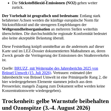
Die
Stickstoffdioxid-Emissionen (NO2)
gehen weiter
zurück.
Der Vorbehalt ist geografisch und bedeutsam
: Entlang stark
befahrener Achsen werden die künftige europäische Norm für
Stickstoffdioxid und die strengeren Empfehlungen der
Weltgesundheitsorganisation
an mehreren Stellen weiterhin
überschritten. Die durchschnittliche regionale Konformität bedeutet
also keine akzeptable Belastung überall.
Diese Feststellung knüpft unmittelbar an die andernorts auf dieser
Karte und im LEZ-Dossier dokumentierten Maßnahmen an, deren
Zweck gerade die Verringerung der Emissionen des Straßenverkehrs
ist.
Quelle:
BRUZZ, mit Weitergabe des Jahresberichts 2025 von
Brüssel Umwelt (15. Juli 2026)
. Vertrauen: estimated (der
Jahresbericht von Brüssel Umwelt ist eine Primärquelle Rang 2, die
hier wiedergegebenen Elemente stammen jedoch aus dem
Presserelais; mangels Zugang zum Dokument selbst werden keine
Konzentrationswerte wiedergegeben).
Trockenheit: gelbe Warnstufe beibehalten
und Ozonspitze (3.-4. August 2026)