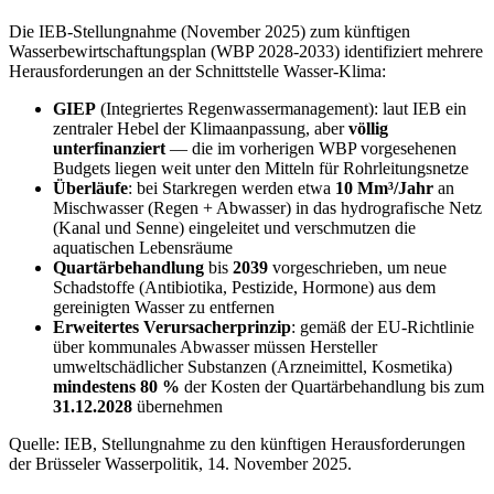
Die IEB-Stellungnahme (November 2025) zum künftigen
Wasserbewirtschaftungsplan (WBP 2028-2033) identifiziert mehrere
Herausforderungen an der Schnittstelle Wasser-Klima:
GIEP
(Integriertes Regenwassermanagement): laut IEB ein
zentraler Hebel der Klimaanpassung, aber
völlig
unterfinanziert
— die im vorherigen WBP vorgesehenen
Budgets liegen weit unter den Mitteln für Rohrleitungsnetze
Überläufe
: bei Starkregen werden etwa
10 Mm³/Jahr
an
Mischwasser (Regen + Abwasser) in das hydrografische Netz
(Kanal und Senne) eingeleitet und verschmutzen die
aquatischen Lebensräume
Quartärbehandlung
bis
2039
vorgeschrieben, um neue
Schadstoffe (Antibiotika, Pestizide, Hormone) aus dem
gereinigten Wasser zu entfernen
Erweitertes Verursacherprinzip
: gemäß der EU-Richtlinie
über kommunales Abwasser müssen Hersteller
umweltschädlicher Substanzen (Arzneimittel, Kosmetika)
mindestens 80 %
der Kosten der Quartärbehandlung bis zum
31.12.2028
übernehmen
Quelle: IEB, Stellungnahme zu den künftigen Herausforderungen
der Brüsseler Wasserpolitik, 14. November 2025.