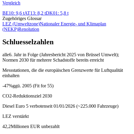
Vergleich
BE10
:
9,6 t
AT13
:
8,2 t
DK01
:
5,8 t
Zugehöriges Glossar
LEZ (Umweltzone)
Nationaler Energie- und Klimaplan
(NEKP)
Renolution
Schluesselzahlen
alle
6. Jahr in Folge (Jahresbericht 2025 von Brüssel Umwelt);
Normen 2030 für mehrere Schadstoffe bereits erreicht
Messstationen, die die europäischen Grenzwerte für Luftqualität
einhalten
-47%
ggü. 2005 (Fit for 55)
CO2-Reduktionsziel 2030
Diesel Euro 5 verboten
seit 01/01/2026 (~225.000 Fahrzeuge)
LEZ verstärkt
42,2
Millionen EUR unbezahlt