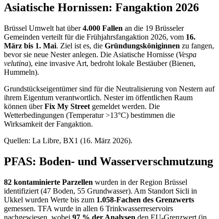
Asiatische Hornissen: Fangaktion 2026
Brüssel Umwelt hat über
4.000 Fallen
an die 19 Brüsseler
Gemeinden verteilt für die Frühjahrsfangaktion 2026, vom
16.
März bis 1. Mai
. Ziel ist es, die
Gründungsköniginnen
zu fangen,
bevor sie neue Nester anlegen. Die Asiatische Hornisse (
Vespa
velutina
), eine invasive Art, bedroht lokale Bestäuber (Bienen,
Hummeln).
Grundstückseigentümer sind für die Neutralisierung von Nestern auf
ihrem Eigentum verantwortlich. Nester im öffentlichen Raum
können über
Fix My Street
gemeldet werden. Die
Wetterbedingungen (Temperatur >13°C) bestimmen die
Wirksamkeit der Fangaktion.
Quellen: La Libre, BX1 (16. März 2026).
PFAS: Boden- und Wasserverschmutzung
82 kontaminierte Parzellen
wurden in der Region Brüssel
identifiziert (47 Boden, 55 Grundwasser). Am Standort Sicli in
Ukkel wurden Werte bis zum
1.058-Fachen des Grenzwerts
gemessen. TFA wurde in allen 6 Trinkwasserreservoirs
nachgewiesen, wobei
97 % der Analysen
den EU-Grenzwert (in