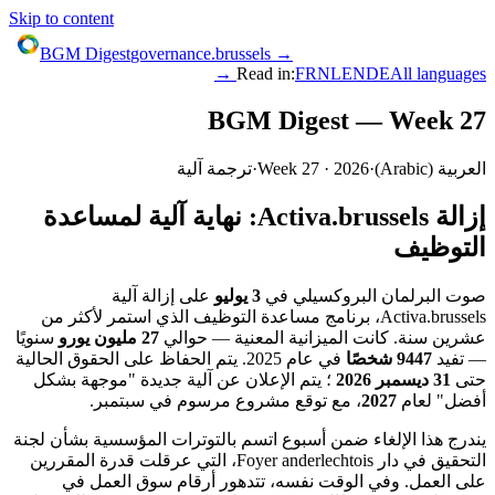
Skip to content
BGM Digest
governance.brussels →
Read in:
FR
NL
EN
DE
All languages →
BGM Digest — Week 27
العربية
(
Arabic
)
·
2026
·
27
Week
·
ترجمة آلية
إزالة Activa.brussels: نهاية آلية لمساعدة
التوظيف
صوت البرلمان البروكسيلي في
3 يوليو
على إزالة آلية
Activa.brussels، برنامج مساعدة التوظيف الذي استمر لأكثر من
عشرين سنة. كانت الميزانية المعنية — حوالي
27 مليون يورو
سنويًا
— تفيد
9447 شخصًا
في عام 2025. يتم الحفاظ على الحقوق الحالية
حتى
31 ديسمبر 2026
؛ يتم الإعلان عن آلية جديدة "موجهة بشكل
أفضل" لعام
2027
، مع توقع مشروع مرسوم في سبتمبر.
يندرج هذا الإلغاء ضمن أسبوع اتسم بالتوترات المؤسسية بشأن لجنة
التحقيق في دار Foyer anderlechtois، التي عرقلت قدرة المقررين
على العمل. وفي الوقت نفسه، تتدهور أرقام سوق العمل في