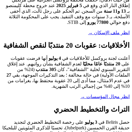
إطلاق النار الذي وقع في
5 فبراير 2025
عند خروج محطة كليمنصو
بـ
13 و11 سنة
من السجن. تم الحكم على رجل ثالث، الذي أخفى
الأسلحة، بـ 3 سنوات مع وقف التنفيذ. يجب على المحكومة الثلاثة
دفع حوالي
77800 يورو
إلى STIB.
انظر ملف الإسكان →
الأخلاقيات: عقوبات 20 منتدبًا لنقص الشفافية
أعلنت لجنة بروكسل للأخلاقيات في
4 يوليو
أنها فرضت عقوبات
على
20 منتدبًا عامًا محليًا
لعدم الشفافية بشأن رواتبهم. عند إغلاق
التقرير السنوي لخلية "الشفافية"، كان
305 منتدب
(24% من
الملفات الأولية) في حالة مخالفة ؛ بعد التذكيرات الموجهة، بقي
27
في عدم الامتثال، مما أدى إلى 20 عقوبة محتفظ بها، بغرامات من
10% إلى 40% من إجمالي الرتب الشهرية.
انظر مجال المؤسسات →
التراث والتخطيط الحضري
حصل Beliris في
3 يوليو
على رخصة التخطيط الحضري لتجديد
حديقة القرن الخمسين (Jubelpark)، تحسبًا للذكرى المئويتين للبلجيكا