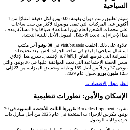
السياحية
سيتم تطبيق رسم دوران بقيمة 0.06 يورو لكل دقيقة اعتبارًا من
1
أكتوبر
على المركبات التي تبقى موصولة لأكثر من ست ساعات
على محطات الشحن العام (بين الساعة 9 صباحًا و10 مساءً). يهدف
هذا الإجراء إلى تحديد الاحتلال الطويل الأجل للبنية التحتية.
علاوة على ذلك، أغلقت visit.brussels في
30 يونيو
آخر مكتب
استقبال سياحي لها يقع في ساحة الجراند بلاس، بعد تخفيضات
الميزانية التي فرضها اتفاق ال긴縮ية الإقليمي. يندرج هذا الإغلاق
ضمن الخطة الاجتماعية التي تمت الموافقة عليها في 26 يونيو، والتي
تتوخى 37 رحيلاً من أصل 159 وظيفة وتخفيض الميزانية من
22 إلى
12.5 مليون يورو
بحلول عام 2029.
انظر مجال الاقتصاد →
الإسكان والأمن: تطورات تنظيمية
نشرت Bruxelles Logement
تقريرها الثالث للأنشطة السنوية
في 29
يونيو، مكرس للإجراءات المتخذة في عام 2025 من أجل منازل ذات
جودة وقابلة للوصول.
من حيث الأمان، حكمت محكمة بروكسل الجزائية على مرتكبي