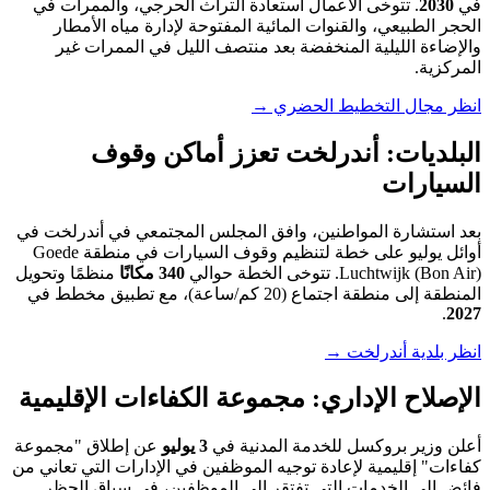
في
2030
. تتوخى الأعمال استعادة التراث الحرجي، والممرات في
الحجر الطبيعي، والقنوات المائية المفتوحة لإدارة مياه الأمطار
والإضاءة الليلية المنخفضة بعد منتصف الليل في الممرات غير
المركزية.
انظر مجال التخطيط الحضري →
البلديات: أندرلخت تعزز أماكن وقوف
السيارات
بعد استشارة المواطنين، وافق المجلس المجتمعي في أندرلخت في
أوائل يوليو على خطة لتنظيم وقوف السيارات في منطقة Goede
Luchtwijk (Bon Air). تتوخى الخطة حوالي
340 مكانًا
منظمًا وتحويل
المنطقة إلى منطقة اجتماع (20 كم/ساعة)، مع تطبيق مخطط في
.
2027
انظر بلدية أندرلخت →
الإصلاح الإداري: مجموعة الكفاءات الإقليمية
أعلن وزير بروكسل للخدمة المدنية في
3 يوليو
عن إطلاق "مجموعة
كفاءات" إقليمية لإعادة توجيه الموظفين في الإدارات التي تعاني من
فائض إلى الخدمات التي تفتقر إلى الموظفين، في سياق الحظر