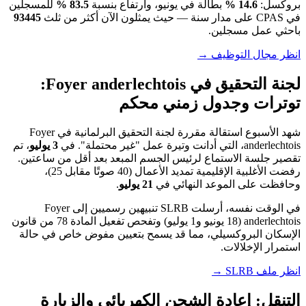
بروكسل:
14.6 %
بطالة في يونيو، وارتفاع بنسبة
83.5 %
للمسجلين
في CPAS على مدار سنة — حيث يمثلون الآن أكثر من ثلث
93445
باحثي عمل مسجلين.
انظر مجال التوظيف →
لجنة التحقيق في Foyer anderlechtois:
توترات وجدول زمني محكم
شهد الأسبوع استقالة مقررة لجنة التحقيق البرلمانية في Foyer
anderlechtois، التي أدانت وتيرة عمل "غير محتملة". في
3 يوليو
، تم
تقصير جلسة الاستماع لرئيس الجسم المبعد بعد أقل من ساعتين.
رفضت الأغلبية الإقليمية تمديد الأعمال (40 صوتًا مقابل 25)،
وحافظت على الموعد النهائي في
21 يوليو
.
في الوقت نفسه، أرسلت SLRB تنبيهين رسميين إلى Foyer
anderlechtois (18 يونيو و1 يوليو) وتفحص تفعيل المادة 78 من قانون
الإسكان البروكسيلي، مما قد يسمح بتعيين مفوض خاص في حالة
استمرار الإخلالات.
انظر ملف SLRB →
التنقل: إعادة الشحن الكهربائي والزيارة