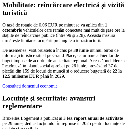
Mobilitate: reîncărcare electrică şi vizită
turistică
O taxă de rotaţie de 0,06 EUR pe minut se va aplica din
1
octombrie
vehiculelor care rămân conectate mai mult de şase ore la
staţiile de reîncărcare publice (între 9h şi 22h). Această măsură
urmăreşte limitarea ocupării prelungite a infrastructurii.
De asemenea, visit.brussels a închis pe
30 iunie
ultimul birou de
informaţii turistice situat pe Grand-Place, ca urmare a tăierilor de
buget impuse de acordul de austeritate regional. Această închidere se
încadrează în planul social aprobat pe 26 iunie, prevăzând 37 de
plecări din 159 de locuri de muncă şi o reducere bugetară de
22 la
12,5 milioane EUR
până în 2029.
Consultaţi domeniul economie →
Locuinţe şi securitate: avansuri
reglementare
Bruxelles Logement a publicat al
3-lea raport anual de activitate
pe 29 iunie, dedicat acţiunilor întreprinse în 2025 pentru locuinţe de
calitate şi accesibile.