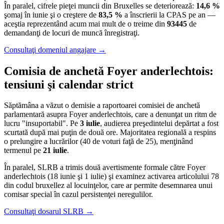
În paralel, cifrele pieţei muncii din Bruxelles se deteriorează:
14,6 %
şomaj în iunie şi o creştere de
83,5 %
a înscrierii la CPAS pe an —
aceştia reprezentând acum mai mult de o treime din
93445
de
demandanţi de locuri de muncă înregistraţi.
Consultaţi domeniul angajare →
Comisia de anchetă Foyer anderlechtois:
tensiuni şi calendar strict
Săptămâna a văzut o demisie a raportoarei comisiei de anchetă
parlamentară asupra Foyer anderlechtois, care a denunţat un ritm de
lucru "insuportabil". Pe
3 iulie
, audierea preşedintelui depărtat a fost
scurtată după mai puţin de două ore. Majoritatea regională a respins
o prelungire a lucrărilor (40 de voturi faţă de 25), menţinând
termenul pe
21 iulie
.
În paralel, SLRB a trimis două avertismente formale către Foyer
anderlechtois (18 iunie şi 1 iulie) şi examinez activarea articolului 78
din codul bruxellez al locuinţelor, care ar permite desemnarea unui
comisar special în cazul persistenţei neregulilor.
Consultaţi dosarul SLRB →