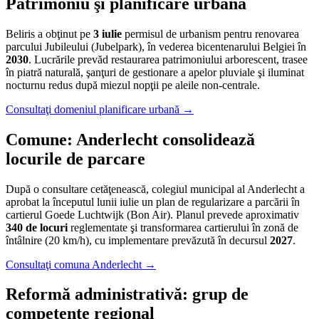
Patrimoniu şi planificare urbană
Beliris a obţinut pe
3 iulie
permisul de urbanism pentru renovarea
parcului Jubileului (Jubelpark), în vederea bicentenarului Belgiei în
2030
. Lucrările prevăd restaurarea patrimoniului arborescent, trasee
în piatră naturală, şanţuri de gestionare a apelor pluviale şi iluminat
nocturnu redus după miezul nopţii pe aleile non-centrale.
Consultaţi domeniul planificare urbană →
Comune: Anderlecht consolidează
locurile de parcare
După o consultare cetăţenească, colegiul municipal al Anderlecht a
aprobat la începutul lunii iulie un plan de regularizare a parcării în
cartierul Goede Luchtwijk (Bon Air). Planul prevede aproximativ
340 de locuri
reglementate şi transformarea cartierului în zonă de
întâlnire (20 km/h), cu implementare prevăzută în decursul
2027
.
Consultaţi comuna Anderlecht →
Reformă administrativă: grup de
competenţe regional