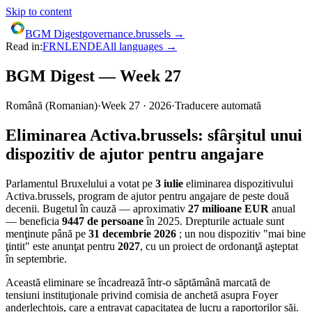
Skip to content
BGM Digest
governance.brussels →
Read in:
FR
NL
EN
DE
All languages →
BGM Digest — Week 27
Română
(
Romanian
)
·
Week
27
·
2026
·
Traducere automată
Eliminarea Activa.brussels: sfârşitul unui
dispozitiv de ajutor pentru angajare
Parlamentul Bruxelului a votat pe
3 iulie
eliminarea dispozitivului
Activa.brussels, program de ajutor pentru angajare de peste două
decenii. Bugetul în cauză — aproximativ
27 milioane EUR
anual
— beneficia
9447 de persoane
în 2025. Drepturile actuale sunt
menţinute până pe
31 decembrie 2026
; un nou dispozitiv "mai bine
ţintit" este anunţat pentru
2027
, cu un proiect de ordonanţă aşteptat
în septembrie.
Această eliminare se încadrează într-o săptămână marcată de
tensiuni instituţionale privind comisia de anchetă asupra Foyer
anderlechtois, care a entravat capacitatea de lucru a raportorilor săi.