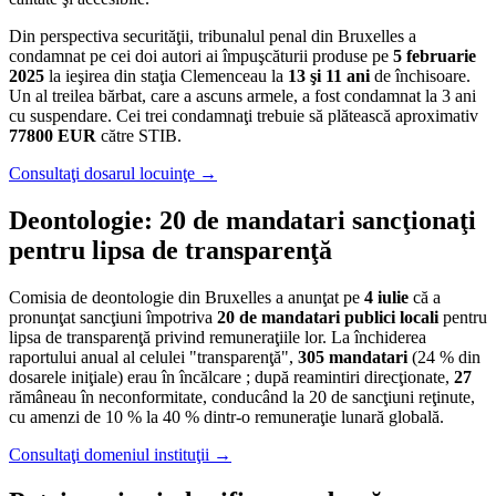
Din perspectiva securităţii, tribunalul penal din Bruxelles a
condamnat pe cei doi autori ai împuşcăturii produse pe
5 februarie
2025
la ieşirea din staţia Clemenceau la
13 şi 11 ani
de închisoare.
Un al treilea bărbat, care a ascuns armele, a fost condamnat la 3 ani
cu suspendare. Cei trei condamnaţi trebuie să plătească aproximativ
77800 EUR
către STIB.
Consultaţi dosarul locuinţe →
Deontologie: 20 de mandatari sancţionaţi
pentru lipsa de transparenţă
Comisia de deontologie din Bruxelles a anunţat pe
4 iulie
că a
pronunţat sancţiuni împotriva
20 de mandatari publici locali
pentru
lipsa de transparenţă privind remuneraţiile lor. La închiderea
raportului anual al celulei "transparenţă",
305 mandatari
(24 % din
dosarele iniţiale) erau în încălcare ; după reamintiri direcţionate,
27
rămâneau în neconformitate, conducând la 20 de sancţiuni reţinute,
cu amenzi de 10 % la 40 % dintr-o remuneraţie lunară globală.
Consultaţi domeniul instituţii →