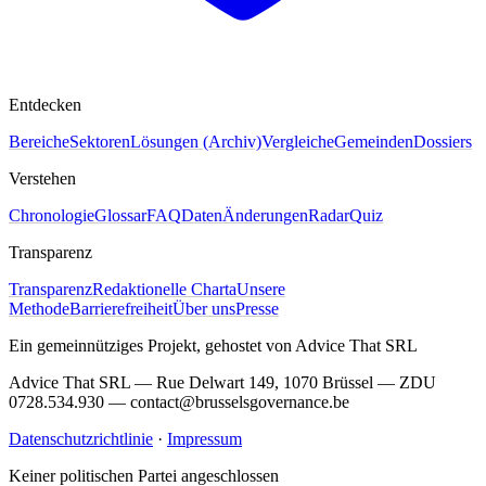
Entdecken
Bereiche
Sektoren
Lösungen (Archiv)
Vergleiche
Gemeinden
Dossiers
Verstehen
Chronologie
Glossar
FAQ
Daten
Änderungen
Radar
Quiz
Transparenz
Transparenz
Redaktionelle Charta
Unsere
Methode
Barrierefreiheit
Über uns
Presse
Ein gemeinnütziges Projekt, gehostet von Advice That SRL
Advice That SRL — Rue Delwart 149, 1070 Brüssel — ZDU
0728.534.930 — contact@brusselsgovernance.be
Datenschutzrichtlinie
·
Impressum
Keiner politischen Partei angeschlossen