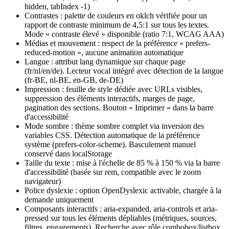
hidden, tabIndex -1)
Contrastes : palette de couleurs en oklch vérifiée pour un
rapport de contraste minimum de 4,5:1 sur tous les textes.
Mode « contraste élevé » disponible (ratio 7:1, WCAG AAA)
Médias et mouvement : respect de la préférence « prefers-
reduced-motion », aucune animation automatique
Langue : attribut lang dynamique sur chaque page
(fr/nl/en/de). Lecteur vocal intégré avec détection de la langue
(fr-BE, nl-BE, en-GB, de-DE)
Impression : feuille de style dédiée avec URLs visibles,
suppression des éléments interactifs, marges de page,
pagination des sections. Bouton « Imprimer » dans la barre
d'accessibilité
Mode sombre : thème sombre complet via inversion des
variables CSS. Détection automatique de la préférence
système (prefers-color-scheme). Basculement manuel
conservé dans localStorage
Taille du texte : mise à l'échelle de 85 % à 150 % via la barre
d'accessibilité (basée sur rem, compatible avec le zoom
navigateur)
Police dyslexie : option OpenDyslexic activable, chargée à la
demande uniquement
Composants interactifs : aria-expanded, aria-controls et aria-
pressed sur tous les éléments dépliables (métriques, sources,
filtres, engagements). Recherche avec rôle combobox/listbox.