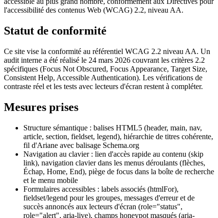
accessible au plus grand nombre, conformément aux Directives pour
l'accessibilité des contenus Web (WCAG) 2.2, niveau AA.
Statut de conformité
Ce site vise la conformité au référentiel WCAG 2.2 niveau AA. Un
audit interne a été réalisé le 24 mars 2026 couvrant les critères 2.2
spécifiques (Focus Not Obscured, Focus Appearance, Target Size,
Consistent Help, Accessible Authentication). Les vérifications de
contraste réel et les tests avec lecteurs d'écran restent à compléter.
Mesures prises
Structure sémantique : balises HTML5 (header, main, nav,
article, section, fieldset, legend), hiérarchie de titres cohérente,
fil d'Ariane avec balisage Schema.org
Navigation au clavier : lien d'accès rapide au contenu (skip
link), navigation clavier dans les menus déroulants (flèches,
Échap, Home, End), piège de focus dans la boîte de recherche
et le menu mobile
Formulaires accessibles : labels associés (htmlFor),
fieldset/legend pour les groupes, messages d'erreur et de
succès annoncés aux lecteurs d'écran (role="status",
role="alert", aria-live), champs honeypot masqués (aria-