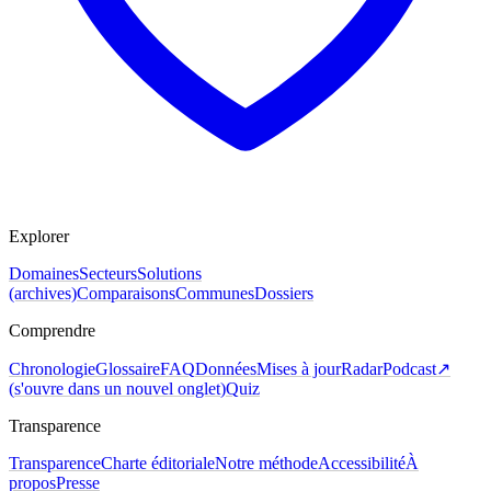
Explorer
Domaines
Secteurs
Solutions
(archives)
Comparaisons
Communes
Dossiers
Comprendre
Chronologie
Glossaire
FAQ
Données
Mises à jour
Radar
Podcast
↗
(
s'ouvre dans un nouvel onglet
)
Quiz
Transparence
Transparence
Charte éditoriale
Notre méthode
Accessibilité
À
propos
Presse