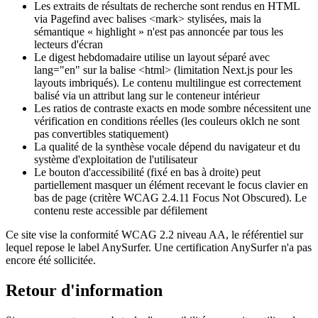
Les extraits de résultats de recherche sont rendus en HTML
via Pagefind avec balises <mark> stylisées, mais la
sémantique « highlight » n'est pas annoncée par tous les
lecteurs d'écran
Le digest hebdomadaire utilise un layout séparé avec
lang="en" sur la balise <html> (limitation Next.js pour les
layouts imbriqués). Le contenu multilingue est correctement
balisé via un attribut lang sur le conteneur intérieur
Les ratios de contraste exacts en mode sombre nécessitent une
vérification en conditions réelles (les couleurs oklch ne sont
pas convertibles statiquement)
La qualité de la synthèse vocale dépend du navigateur et du
système d'exploitation de l'utilisateur
Le bouton d'accessibilité (fixé en bas à droite) peut
partiellement masquer un élément recevant le focus clavier en
bas de page (critère WCAG 2.4.11 Focus Not Obscured). Le
contenu reste accessible par défilement
Ce site vise la conformité WCAG 2.2 niveau AA, le référentiel sur
lequel repose le label AnySurfer. Une certification AnySurfer n'a pas
encore été sollicitée.
Retour d'information