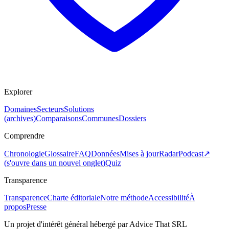
Explorer
Domaines
Secteurs
Solutions
(archives)
Comparaisons
Communes
Dossiers
Comprendre
Chronologie
Glossaire
FAQ
Données
Mises à jour
Radar
Podcast
↗
(
s'ouvre dans un nouvel onglet
)
Quiz
Transparence
Transparence
Charte éditoriale
Notre méthode
Accessibilité
À
propos
Presse
Un projet d'intérêt général hébergé par Advice That SRL