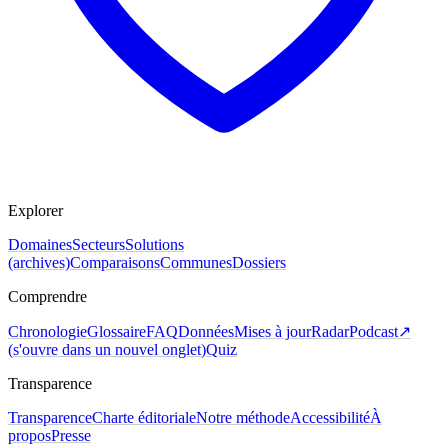
Explorer
Domaines
Secteurs
Solutions
(archives)
Comparaisons
Communes
Dossiers
Comprendre
Chronologie
Glossaire
FAQ
Données
Mises à jour
Radar
Podcast
↗
(
s'ouvre dans un nouvel onglet
)
Quiz
Transparence
Transparence
Charte éditoriale
Notre méthode
Accessibilité
À
propos
Presse