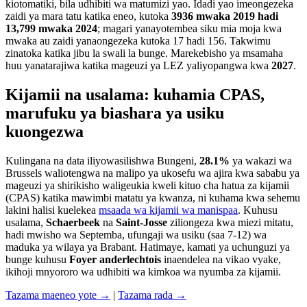
kiotomatiki, bila udhibiti wa matumizi yao. Idadi yao imeongezeka
zaidi ya mara tatu katika eneo, kutoka
3936 mwaka 2019 hadi
13,799 mwaka 2024
; magari yanayotembea siku mia moja kwa
mwaka au zaidi yanaongezeka kutoka 17 hadi 156. Takwimu
zinatoka katika jibu la swali la bunge. Marekebisho ya msamaha
huu yanatarajiwa katika mageuzi ya LEZ yaliyopangwa kwa
2027
.
Kijamii na usalama: kuhamia CPAS,
marufuku ya biashara ya usiku
kuongezwa
Kulingana na data iliyowasilishwa Bungeni,
28.1%
ya wakazi wa
Brussels waliotengwa na malipo ya ukosefu wa ajira kwa sababu ya
mageuzi ya shirikisho waligeukia kweli kituo cha hatua za kijamii
(CPAS) katika mawimbi matatu ya kwanza, ni kuhama kwa sehemu
lakini halisi kuelekea
msaada wa kijamii wa manispaa
. Kuhusu
usalama,
Schaerbeek
na
Saint-Josse
ziliongeza kwa miezi mitatu,
hadi mwisho wa Septemba, ufungaji wa usiku (saa 7-12) wa
maduka ya wilaya ya Brabant. Hatimaye, kamati ya uchunguzi ya
bunge kuhusu
Foyer anderlechtois
inaendelea na vikao vyake,
ikihoji mnyororo wa udhibiti wa kimkoa wa nyumba za kijamii.
Tazama maeneo yote →
|
Tazama rada →