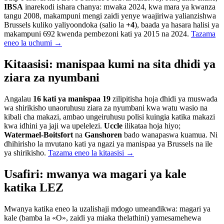
IBSA
inarekodi ishara chanya: mwaka 2024, kwa mara ya kwanza
tangu 2008, makampuni mengi zaidi yenye waajiriwa yalianzishwa
Brussels kuliko yaliyoondoka (salio la
+4
), baada ya hasara halisi ya
makampuni 692 kwenda pembezoni kati ya 2015 na 2024.
Tazama
eneo la uchumi →
Kitaasisi: manispaa kumi na sita dhidi ya
ziara za nyumbani
Angalau
16 kati ya manispaa 19
zilipitisha hoja dhidi ya muswada
wa shirikisho unaoruhusu ziara za nyumbani kwa watu wasio na
kibali cha makazi, ambao ungeiruhusu polisi kuingia katika makazi
kwa idhini ya jaji wa upelelezi.
Uccle
ilikataa hoja hiyo;
Watermael-Boitsfort
na
Ganshoren
bado wanapaswa kuamua. Ni
dhihirisho la mvutano kati ya ngazi ya manispaa ya Brussels na ile
ya shirikisho.
Tazama eneo la kitaasisi →
Usafiri: mwanya wa magari ya kale
katika LEZ
Mwanya katika eneo la uzalishaji mdogo umeandikwa: magari ya
kale (bamba la «O», zaidi ya miaka thelathini) yamesamehewa