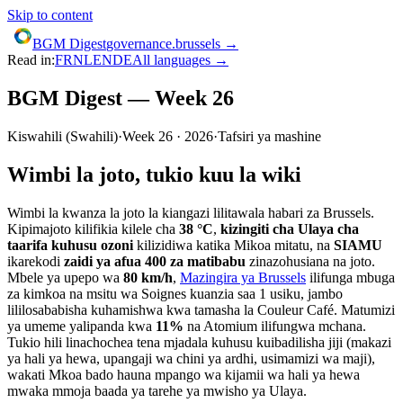
Skip to content
BGM Digest
governance.brussels →
Read in:
FR
NL
EN
DE
All languages →
BGM Digest — Week 26
Kiswahili
(
Swahili
)
·
Week
26
·
2026
·
Tafsiri ya mashine
Wimbi la joto, tukio kuu la wiki
Wimbi la kwanza la joto la kiangazi lilitawala habari za Brussels.
Kipimajoto kilifikia kilele cha
38 °C
,
kizingiti cha Ulaya cha
taarifa kuhusu ozoni
kilizidiwa katika Mikoa mitatu, na
SIAMU
ikarekodi
zaidi ya afua 400 za matibabu
zinazohusiana na joto.
Mbele ya upepo wa
80 km/h
,
Mazingira ya Brussels
ilifunga mbuga
za kimkoa na msitu wa Soignes kuanzia saa 1 usiku, jambo
lililosababisha kuhamishwa kwa tamasha la Couleur Café. Matumizi
ya umeme yalipanda kwa
11%
na Atomium ilifungwa mchana.
Tukio hili linachochea tena mjadala kuhusu kuibadilisha jiji (makazi
ya hali ya hewa, upangaji wa chini ya ardhi, usimamizi wa maji),
wakati Mkoa bado hauna mpango wa kijamii wa hali ya hewa
mwaka mmoja baada ya tarehe ya mwisho ya Ulaya.