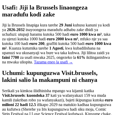
Usafi: Jiji la Brussels linaongeza
maradufu kodi zake
Jiji la Brussels linapiga kura tarehe
29 Juni
kuhusu kanuni ya kodi
ya
2026-2032
inayoongeza maradufu adhabu zake dhidi ya
uchafuzi: utupaji haramu kutoka 500 hadi
euro 1000 kwa m³
, taka
za ujenzi kutoka 1000 hadi
euro 2000 kwa m³
, mfuko nje ya saa
kutoka 100 hadi
euro 200
, graffiti kutoka 500 hadi
euro 1000 kwa
m²
. Kuanza kutumika tarehe
1 Agosti
, kwa kubadilishana na
upanuzi wa ukusanyaji wa bure wa taka kubwa. Jiji lilitoa zaidi ya
faini 7700
za usafi mwaka 2025, ongezeko la
61%
ikilinganishwa
na mwaka uliopita.
Tazama eneo la usafi →
Uchumi: kupunguzwa Visit.brussels,
lakini salio la makampuni ni chanya
Serikali ya kimkoa iliidhinisha mpango wa kijamii katika
Visit.brussels
:
kuondoka 37
kati ya wafanyakazi 159 wa muda
kamili (takriban robo ya wafanyakazi), bajeti ikipungua kutoka
euro
milioni 22 hadi 12.5
ifikapo 2029 na matukio kadhaa kupunguzwa
au kufutwa (Sherehe ya Iris kupunguzwa hadi siku moja, Comic
Strip Festival na I Love Science Festival kufutwa). Kinyume chake,