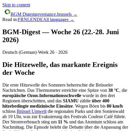
Skip to content
BGM Digest
governance.brussels →
Read in:
FR
NL
EN
DE
All languages →
BGM-Digest — Woche 26 (22.-28. Juni
2026)
Deutsch
(
German
)
·
Week
26
·
2026
Die Hitzewelle, das markante Ereignis
der Woche
Die erste Hitzewelle des Sommers beherrschte die Brüsseler
Nachrichten. Das Thermometer erreichte eine Spitze von
38 °C
, die
europäische Ozon-Informationsschwelle
wurde in den drei
Regionen überschritten, und das
SIAMU
zählte
über 400
hitzebedingte medizinische Einsätze
. Wegen Böen bis
80 km/h
schloss
Brüssel Umwelt
die regionalen Parks und den Sonienwald
ab 19 Uhr, was zur Evakuierung des Festivals Couleur Café führte.
Der Stromverbrauch stieg um
11 %
und das Atomium schloss am
Nachmittag. Die Episode belebt die Debatte über die Anpassung der