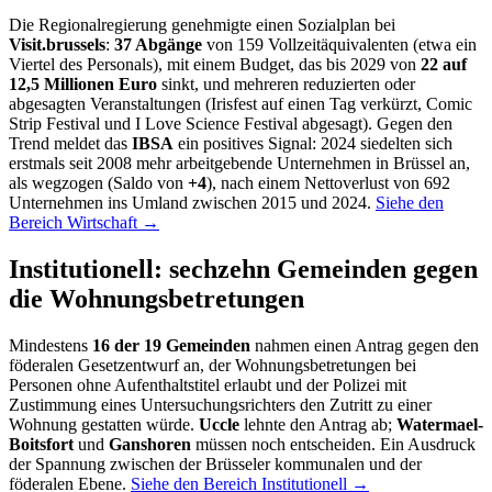
Die Regionalregierung genehmigte einen Sozialplan bei
Visit.brussels
:
37 Abgänge
von 159 Vollzeitäquivalenten (etwa ein
Viertel des Personals), mit einem Budget, das bis 2029 von
22 auf
12,5 Millionen Euro
sinkt, und mehreren reduzierten oder
abgesagten Veranstaltungen (Irisfest auf einen Tag verkürzt, Comic
Strip Festival und I Love Science Festival abgesagt). Gegen den
Trend meldet das
IBSA
ein positives Signal: 2024 siedelten sich
erstmals seit 2008 mehr arbeitgebende Unternehmen in Brüssel an,
als wegzogen (Saldo von
+4
), nach einem Nettoverlust von 692
Unternehmen ins Umland zwischen 2015 und 2024.
Siehe den
Bereich Wirtschaft →
Institutionell: sechzehn Gemeinden gegen
die Wohnungsbetretungen
Mindestens
16 der 19 Gemeinden
nahmen einen Antrag gegen den
föderalen Gesetzentwurf an, der Wohnungsbetretungen bei
Personen ohne Aufenthaltstitel erlaubt und der Polizei mit
Zustimmung eines Untersuchungsrichters den Zutritt zu einer
Wohnung gestatten würde.
Uccle
lehnte den Antrag ab;
Watermael-
Boitsfort
und
Ganshoren
müssen noch entscheiden. Ein Ausdruck
der Spannung zwischen der Brüsseler kommunalen und der
föderalen Ebene.
Siehe den Bereich Institutionell →