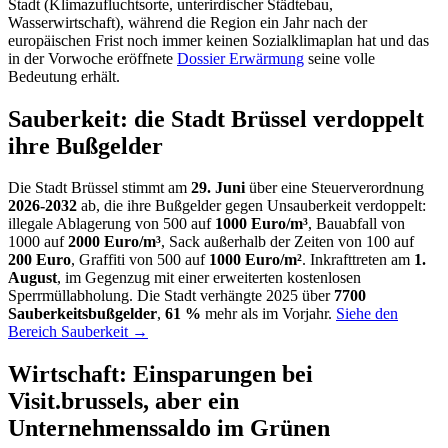
Stadt (Klimazufluchtsorte, unterirdischer Städtebau,
Wasserwirtschaft), während die Region ein Jahr nach der
europäischen Frist noch immer keinen Sozialklimaplan hat und das
in der Vorwoche eröffnete
Dossier Erwärmung
seine volle
Bedeutung erhält.
Sauberkeit: die Stadt Brüssel verdoppelt
ihre Bußgelder
Die Stadt Brüssel stimmt am
29. Juni
über eine Steuerverordnung
2026-2032
ab, die ihre Bußgelder gegen Unsauberkeit verdoppelt:
illegale Ablagerung von 500 auf
1000 Euro/m³
, Bauabfall von
1000 auf
2000 Euro/m³
, Sack außerhalb der Zeiten von 100 auf
200 Euro
, Graffiti von 500 auf
1000 Euro/m²
. Inkrafttreten am
1.
August
, im Gegenzug mit einer erweiterten kostenlosen
Sperrmüllabholung. Die Stadt verhängte 2025 über
7700
Sauberkeitsbußgelder
,
61 %
mehr als im Vorjahr.
Siehe den
Bereich Sauberkeit →
Wirtschaft: Einsparungen bei
Visit.brussels, aber ein
Unternehmenssaldo im Grünen