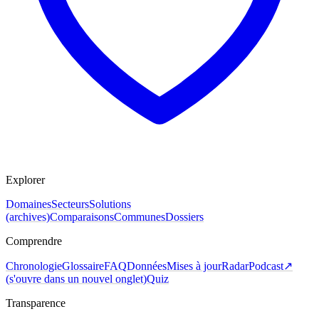
Explorer
Domaines
Secteurs
Solutions
(archives)
Comparaisons
Communes
Dossiers
Comprendre
Chronologie
Glossaire
FAQ
Données
Mises à jour
Radar
Podcast
↗
(
s'ouvre dans un nouvel onglet
)
Quiz
Transparence