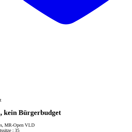
t
, kein Bürgerbudget
és, MR-Open VLD
ssitze
:
35