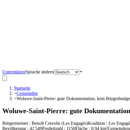
Unterstützen
Sprache ändern
Startseite
>
Gemeinden
>
Woluwe-Saint-Pierre: gute Dokumentation, kein Bürgerbudge
Woluwe-Saint-Pierre: gute Dokumentation
Bürgermeister
:
Benoît Cerexhe
(
Les Engagés
)
Koalition
:
Les Engag
Bevölkerung
:
42 549
Postleitzahl
:
1150
Fläche
:
8.94
km²
Gemeinderat