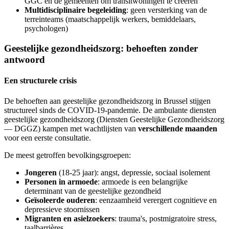
GGC en de gemeenten om transitwoningen te creëren
Multidisciplinaire begeleiding
: geen versterking van de
terreinteams (maatschappelijk werkers, bemiddelaars,
psychologen)
Geestelijke gezondheidszorg: behoeften zonder
antwoord
Een structurele crisis
De behoeften aan geestelijke gezondheidszorg in Brussel stijgen
structureel sinds de COVID-19-pandemie. De ambulante diensten
geestelijke gezondheidszorg (Diensten Geestelijke Gezondheidszorg
— DGGZ) kampen met wachtlijsten van
verschillende maanden
voor een eerste consultatie.
De meest getroffen bevolkingsgroepen:
Jongeren
(18-25 jaar): angst, depressie, sociaal isolement
Personen in armoede
: armoede is een belangrijke
determinant van de geestelijke gezondheid
Geïsoleerde ouderen
: eenzaamheid verergert cognitieve en
depressieve stoornissen
Migranten en asielzoekers
: trauma's, postmigratoire stress,
taalbarrières