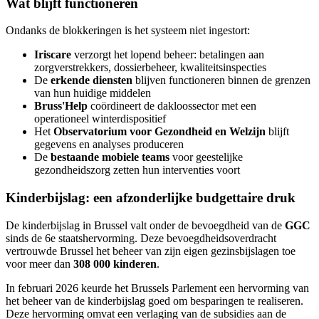
Wat blijft functioneren
Ondanks de blokkeringen is het systeem niet ingestort:
Iriscare
verzorgt het lopend beheer: betalingen aan
zorgverstrekkers, dossierbeheer, kwaliteitsinspecties
De
erkende diensten
blijven functioneren binnen de grenzen
van hun huidige middelen
Bruss'Help
coördineert de dakloossector met een
operationeel winterdispositief
Het
Observatorium voor Gezondheid en Welzijn
blijft
gegevens en analyses produceren
De
bestaande mobiele teams
voor geestelijke
gezondheidszorg zetten hun interventies voort
Kinderbijslag: een afzonderlijke budgettaire druk
De kinderbijslag in Brussel valt onder de bevoegdheid van de
GGC
sinds de 6e staatshervorming. Deze bevoegdheidsoverdracht
vertrouwde Brussel het beheer van zijn eigen gezinsbijslagen toe
voor meer dan
308 000 kinderen
.
In februari 2026 keurde het Brussels Parlement een hervorming van
het beheer van de kinderbijslag goed om besparingen te realiseren.
Deze hervorming omvat een verlaging van de subsidies aan de