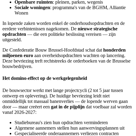
Openbare ruimten
: pleinen, parken, wegenis
Sociale woningen
: programma's van de BGHM, Alliantie
Wonen
In lopende zaken worden enkel de onderhoudsopdrachten en de
eerdere verbintenissen nagekomen. De
nieuwe strategische
opdrachten
— die een politieke beslissing vereisen — zijn
uitgesteld.
De Confederatie Bouw Brussel-Hoofdstad schat dat
honderden
miljoenen euro
aan overheidsopdrachten wachten op lancering.
Deze bevriezing treft rechtstreeks de orderboeken van de Brusselse
bouwbedrijven.
Het domino-effect op de werkgelegenheid
De bouwsector werkt met lange projectcycli (2 tot 5 jaar tussen
ontwerp en oplevering). De huidige bevriezing leidt niet
onmiddellijk tot massaal banenverlies — de lopende werven gaan
door — maar creëert een
gat in de pijplijn
dat voelbaar zal worden
vanaf 2026-2027:
Studiebureau's zien hun opdrachten verminderen
Algemene aannemers stellen hun aanwervingsplannen uit
Gespecialiseerde onderaannemers verliezen contracten