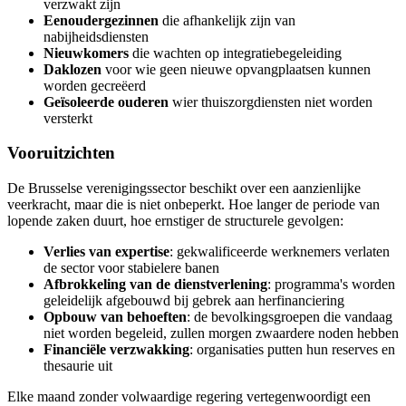
verzwakt zijn
Eenoudergezinnen
die afhankelijk zijn van
nabijheidsdiensten
Nieuwkomers
die wachten op integratiebegeleiding
Daklozen
voor wie geen nieuwe opvangplaatsen kunnen
worden gecreëerd
Geïsoleerde ouderen
wier thuiszorgdiensten niet worden
versterkt
Vooruitzichten
De Brusselse verenigingssector beschikt over een aanzienlijke
veerkracht, maar die is niet onbeperkt. Hoe langer de periode van
lopende zaken duurt, hoe ernstiger de structurele gevolgen:
Verlies van expertise
: gekwalificeerde werknemers verlaten
de sector voor stabielere banen
Afbrokkeling van de dienstverlening
: programma's worden
geleidelijk afgebouwd bij gebrek aan herfinanciering
Opbouw van behoeften
: de bevolkingsgroepen die vandaag
niet worden begeleid, zullen morgen zwaardere noden hebben
Financiële verzwakking
: organisaties putten hun reserves en
thesaurie uit
Elke maand zonder volwaardige regering vertegenwoordigt een