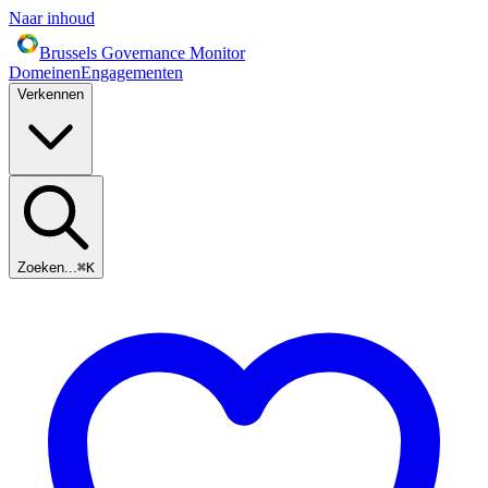
Naar inhoud
Brussels Governance Monitor
Domeinen
Engagementen
Verkennen
Zoeken...
⌘
K