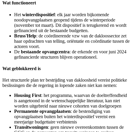
Wat functioneert
Het
winterdispositief
: elk jaar worden bijkomende
noodopvangplaatsen geopend tijdens de winterperiode
(november tot maart). Dit dispositief is terugkerend en wordt
gefinancierd uit de bestaande budgetten.
Bruss'Help
: de coördinerende vzw van de dakloossector zet
haar opdrachten van telling, oriëntatie en coördinatie tussen de
actoren voort.
De
bestaande opvangcentra
: de erkende en voor juni 2024
gefinancierde structuren blijven operationeel.
Wat geblokkeerd is
Het structurele plan ter bestrijding van dakloosheid vereist politieke
beslissingen die de regering in lopende zaken niet kan nemen:
Housing First
: het programma, waarvan de doeltreffendheid
is aangetoond in de wetenschappelijke literatuur, kan niet
worden uitgebreid naar nieuwe cohorten van doelgroepen
Permanente opvangplaatsen
: de bestendiging van
opvangplaatsen buiten het winterdispositief vereist een
meerjarige budgettaire verbintenis
Transitwoningen
: geen nieuwe overeenkomsten tussen de