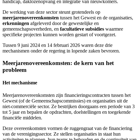
handicap, daklozenopvang en integratie van nieuwkomers.
De werking van deze sector steunt grotendeels op
meerjarenovereenkomsten
tussen het Gewest en de organisaties,
erkenningen
afgeleverd door de gewestelijke en
gemeenschapsoverheden, en
facultatieve subsidies
waarmee
specifieke projecten kunnen worden gestart of voortgezet.
Tussen 9 juni 2024 en 14 februari 2026 waren deze drie
mechanismen onder de regering in lopende zaken bevroren.
Meerjarenovereenkomsten: de kern van het
probleem
Het mechanisme
Meerjarenovereenkomsten zijn financieringscontracten tussen het
Gewest (of de Gemeenschapscommissies) en organisaties uit de
niet-commerciële sector. Ze bestrijken doorgaans een periode van 3
tot 5 jaar en bepalen de opdrachten, doelstellingen en toegekende
financiële middelen.
Deze overeenkomsten vormen de ruggengraat van de financiering
van de verenigingssector. Ze stellen organisaties in staat hun
activiteiten te plannen, hun teams te behouden en de continuïteit van