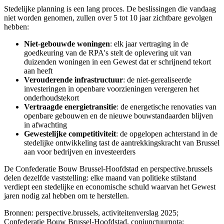
Stedelijke planning is een lang proces. De beslissingen die vandaag
niet worden genomen, zullen over 5 tot 10 jaar zichtbare gevolgen
hebben:
Niet-gebouwde woningen
: elk jaar vertraging in de
goedkeuring van de RPA's stelt de oplevering uit van
duizenden woningen in een Gewest dat er schrijnend tekort
aan heeft
Verouderende infrastructuur
: de niet-gerealiseerde
investeringen in openbare voorzieningen verergeren het
onderhoudstekort
Vertraagde energietransitie
: de energetische renovaties van
openbare gebouwen en de nieuwe bouwstandaarden blijven
in afwachting
Gewestelijke competitiviteit
: de opgelopen achterstand in de
stedelijke ontwikkeling tast de aantrekkingskracht van Brussel
aan voor bedrijven en investeerders
De Confederatie Bouw Brussel-Hoofdstad en perspective.brussels
delen dezelfde vaststelling: elke maand van politieke stilstand
verdiept een stedelijke en economische schuld waarvan het Gewest
jaren nodig zal hebben om te herstellen.
Bronnen: perspective.brussels, activiteitenverslag 2025;
Confederatie Bouw Brussel-Hoofdstad, conjunctuurnota;