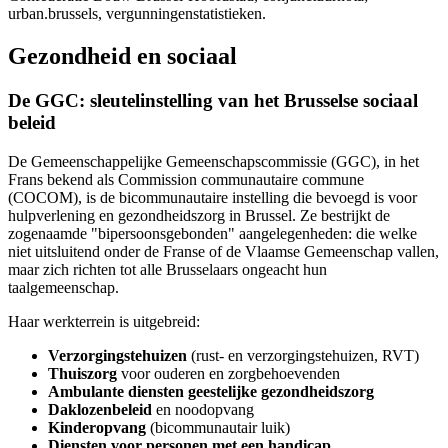
urban.brussels, vergunningenstatistieken.
Gezondheid en sociaal
De GGC: sleutelinstelling van het Brusselse sociaal
beleid
De Gemeenschappelijke Gemeenschapscommissie (GGC), in het
Frans bekend als Commission communautaire commune
(COCOM), is de bicommunautaire instelling die bevoegd is voor
hulpverlening en gezondheidszorg in Brussel. Ze bestrijkt de
zogenaamde "bipersoonsgebonden" aangelegenheden: die welke
niet uitsluitend onder de Franse of de Vlaamse Gemeenschap vallen,
maar zich richten tot alle Brusselaars ongeacht hun
taalgemeenschap.
Haar werkterrein is uitgebreid:
Verzorgingstehuizen
(rust- en verzorgingstehuizen, RVT)
Thuiszorg
voor ouderen en zorgbehoevenden
Ambulante diensten geestelijke gezondheidszorg
Daklozenbeleid
en noodopvang
Kinderopvang
(bicommunautair luik)
Diensten voor personen met een handicap