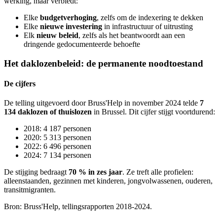
werking, maar verbiedt:
Elke
budgetverhoging
, zelfs om de indexering te dekken
Elke
nieuwe investering
in infrastructuur of uitrusting
Elk
nieuw beleid
, zelfs als het beantwoordt aan een
dringende gedocumenteerde behoefte
Het daklozenbeleid: de permanente noodtoestand
De cijfers
De telling uitgevoerd door Bruss'Help in november 2024 telde
7
134 daklozen of thuislozen
in Brussel. Dit cijfer stijgt voortdurend:
2018: 4 187 personen
2020: 5 313 personen
2022: 6 496 personen
2024: 7 134 personen
De stijging bedraagt
70 % in zes jaar
. Ze treft alle profielen:
alleenstaanden, gezinnen met kinderen, jongvolwassenen, ouderen,
transitmigranten.
Bron: Bruss'Help, tellingsrapporten 2018-2024.