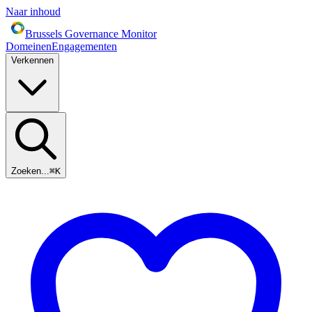
Naar inhoud
Brussels Governance Monitor
Domeinen
Engagementen
Verkennen
Zoeken...
⌘
K