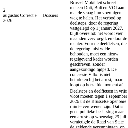
Brussel Mobiliteit schreef
meteen Dott, Bolt en VOI aan
2
met de vraag hun voertuigen
augustus
Correctie
Dossiers
weg te halen. Het verbod op
2026
deelsteps, door de regering
vastgelegd op 1 januari 2027,
blijft overeind: het wordt vier
maanden vervroegd, en door de
rechter. Voor de deelfietsen, die
de regering juist wilde
behouden, moet een nieuw
regelgevend kader worden
geschreven, zonder
aangekondigd tijdpad. De
concessie Villo! is niet
betrokken bij het arrest, maar
loopt op hetzelfde moment af.
Deelsteps en deelfietsen in vrije
vloot moeten tegen 1 september
2026 uit de Brusselse openbare
ruimte verdwenen zijn. Dat is
geen politieke beslissing maar
een arrest: op woensdag 29 juli
vernietigde de Raad van State
de geldende vergunningen, op