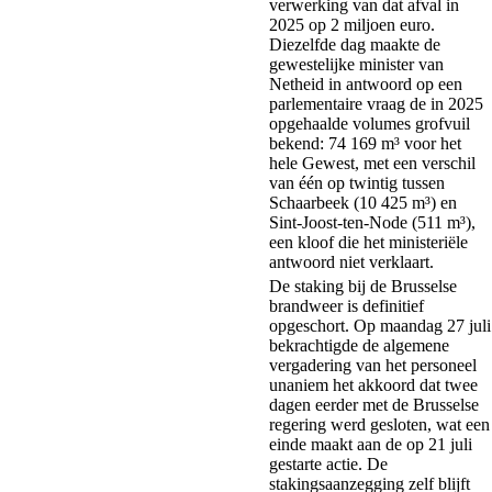
verwerking van dat afval in
2025 op 2 miljoen euro.
Diezelfde dag maakte de
gewestelijke minister van
Netheid in antwoord op een
parlementaire vraag de in 2025
opgehaalde volumes grofvuil
bekend: 74 169 m³ voor het
hele Gewest, met een verschil
van één op twintig tussen
Schaarbeek (10 425 m³) en
Sint-Joost-ten-Node (511 m³),
een kloof die het ministeriële
antwoord niet verklaart.
De staking bij de Brusselse
brandweer is definitief
opgeschort. Op maandag 27 juli
bekrachtigde de algemene
vergadering van het personeel
unaniem het akkoord dat twee
dagen eerder met de Brusselse
regering werd gesloten, wat een
einde maakt aan de op 21 juli
gestarte actie. De
stakingsaanzegging zelf blijft