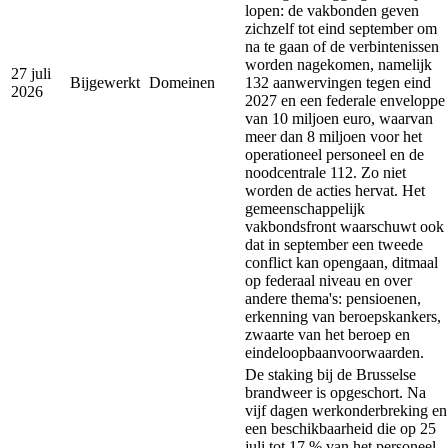
lopen: de vakbonden geven
zichzelf tot eind september om
na te gaan of de verbintenissen
worden nagekomen, namelijk
27 juli
Bijgewerkt
Domeinen
132 aanwervingen tegen eind
2026
2027 en een federale enveloppe
van 10 miljoen euro, waarvan
meer dan 8 miljoen voor het
operationeel personeel en de
noodcentrale 112. Zo niet
worden de acties hervat. Het
gemeenschappelijk
vakbondsfront waarschuwt ook
dat in september een tweede
conflict kan opengaan, ditmaal
op federaal niveau en over
andere thema's: pensioenen,
erkenning van beroepskankers,
zwaarte van het beroep en
eindeloopbaanvoorwaarden.
De staking bij de Brusselse
brandweer is opgeschort. Na
vijf dagen werkonderbreking en
een beschikbaarheid die op 25
juli tot 17 % van het personeel