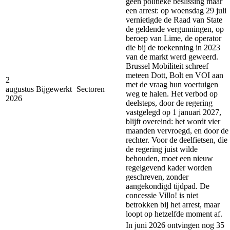
geen politieke beslissing maar
een arrest: op woensdag 29 juli
vernietigde de Raad van State
de geldende vergunningen, op
beroep van Lime, de operator
die bij de toekenning in 2023
van de markt werd geweerd.
Brussel Mobiliteit schreef
meteen Dott, Bolt en VOI aan
2
met de vraag hun voertuigen
augustus
Bijgewerkt
Sectoren
weg te halen. Het verbod op
2026
deelsteps, door de regering
vastgelegd op 1 januari 2027,
blijft overeind: het wordt vier
maanden vervroegd, en door de
rechter. Voor de deelfietsen, die
de regering juist wilde
behouden, moet een nieuw
regelgevend kader worden
geschreven, zonder
aangekondigd tijdpad. De
concessie Villo! is niet
betrokken bij het arrest, maar
loopt op hetzelfde moment af.
In juni 2026 ontvingen nog 35