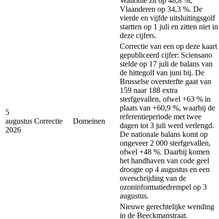
Wallonië zit op 48,8 %,
Vlaanderen op 34,3 %. De
vierde en vijfde uitsluitingsgolf
startten op 1 juli en zitten niet in
deze cijfers.
Correctie van een op deze kaart
gepubliceerd cijfer: Sciensano
stelde op 17 juli de balans van
de hittegolf van juni bij. De
Brusselse oversterfte gaat van
159 naar 188 extra
sterfgevallen, ofwel +63 % in
plaats van +60,9 %, waarbij de
5
referentieperiode met twee
augustus
Correctie
Domeinen
dagen tot 3 juli werd verlengd.
2026
De nationale balans komt op
ongeveer 2 000 sterfgevallen,
ofwel +48 %. Daarbij komen
het handhaven van code geel
droogte op 4 augustus en een
overschrijding van de
ozoninformatiedrempel op 3
augustus.
Nieuwe gerechtelijke wending
in de Beeckmanstraat.