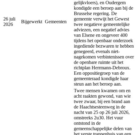
gelijkvloers), en Oudergem
kondigde een beroep aan bij de
Brusselse regering. De
26 juli
gemeente verwijt het Gewest
Bijgewerkt
Gemeenten
2026
twee negatieve gemeentelijke
adviezen, een negatief advies
van Elsene en ongeveer 400
tijdens het openbaar onderzoek
ingediende bezwaren te hebben
genegeerd, evenals niet-
nagekomen verbintenissen over
de openbare ruimte uit het
richtplan Herrmann-Debroux.
Een oppositiegroep van de
gemeenteraad kondigde haar
steun aan het beroep aan.
Twee mensen kwamen om en
acht raakten gewond, van wie
twee zwaar, bij een brand aan
de Haachtsesteenweg in de
nacht van 25 op 26 juli 2026,
omstreeks 2u30. Het vuur
ontstond in de
gemeenschappelijke delen van
het verste trappenhuis van een