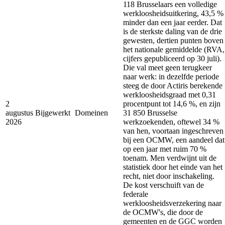
118 Brusselaars een volledige
werkloosheidsuitkering, 43,5 %
minder dan een jaar eerder. Dat
is de sterkste daling van de drie
gewesten, dertien punten boven
het nationale gemiddelde (RVA,
cijfers gepubliceerd op 30 juli).
Die val meet geen terugkeer
naar werk: in dezelfde periode
steeg de door Actiris berekende
werkloosheidsgraad met 0,31
2
procentpunt tot 14,6 %, en zijn
augustus
Bijgewerkt
Domeinen
31 850 Brusselse
2026
werkzoekenden, oftewel 34 %
van hen, voortaan ingeschreven
bij een OCMW, een aandeel dat
op een jaar met ruim 70 %
toenam. Men verdwijnt uit de
statistiek door het einde van het
recht, niet door inschakeling.
De kost verschuift van de
federale
werkloosheidsverzekering naar
de OCMW's, die door de
gemeenten en de GGC worden