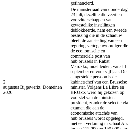
gefinancierd.
De ministerraad van donderdag
23 juli, dezelfde die veertien
voorzitterschappen van
gewestelijke instellingen
deblokkeerde, nam een tweede
beslissing die in de schaduw
bleef: de aanstelling van een
regeringsvertegenwoordiger die
de economische en
commerciële post van
hub.brussels in Rabat,
Marokko, moet leiden, vanaf 1
september en voor vijf jaar. De
aangestelde persoon is de
2
kabinetschef van een Brusselse
augustus
Bijgewerkt
Domeinen
minister. Volgens La Libre en
2026
BRUZZ werd hij gekozen op
voorstel van de minister-
president, zonder de selectie via
examen die aan de
economische attachés van
hub.brussels wordt opgelegd,
met een verloning in schaal A5,
tussen 115 000 en 150 000 euro