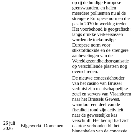
op rij de huidige Europese
grenswaarden, en halen
meerdere polluenten nu al de
strengere Europese normen die
pas in 2030 in werking treden.
Het voorbehoud is geografisch:
langs drukke verkeersassen
worden de toekomstige
Europese norm voor
stikstofdioxide en de strengere
aanbevelingen van de
Wereldgezondheidsorganisatie
op verschillende plaatsen nog
overschreden.
De nieuwe concessiehouder
van het casino van Brussel
verhuist zijn maatschappelijke
zetel en servers van Vlaanderen
naar het Brussels Gewest,
waardoor een deel van de
fiscaliteit rond zijn activiteit
naar de gewestelijke kas
verschuift. Het bedrijf had zich
26 juli
Bijgewerkt
Domeinen
daartoe verbonden bij het
2026
binnenhalen van de concessie.