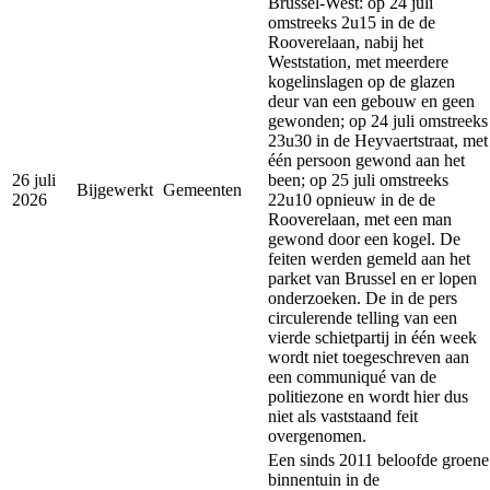
Brussel-West: op 24 juli
omstreeks 2u15 in de de
Rooverelaan, nabij het
Weststation, met meerdere
kogelinslagen op de glazen
deur van een gebouw en geen
gewonden; op 24 juli omstreeks
23u30 in de Heyvaertstraat, met
één persoon gewond aan het
26 juli
been; op 25 juli omstreeks
Bijgewerkt
Gemeenten
2026
22u10 opnieuw in de de
Rooverelaan, met een man
gewond door een kogel. De
feiten werden gemeld aan het
parket van Brussel en er lopen
onderzoeken. De in de pers
circulerende telling van een
vierde schietpartij in één week
wordt niet toegeschreven aan
een communiqué van de
politiezone en wordt hier dus
niet als vaststaand feit
overgenomen.
Een sinds 2011 beloofde groene
binnentuin in de