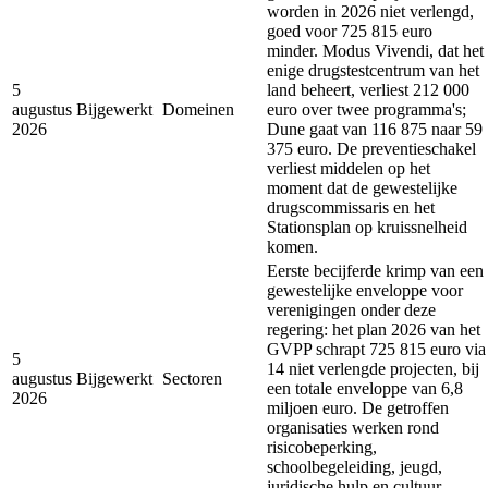
worden in 2026 niet verlengd,
goed voor 725 815 euro
minder. Modus Vivendi, dat het
enige drugstestcentrum van het
5
land beheert, verliest 212 000
augustus
Bijgewerkt
Domeinen
euro over twee programma's;
2026
Dune gaat van 116 875 naar 59
375 euro. De preventieschakel
verliest middelen op het
moment dat de gewestelijke
drugscommissaris en het
Stationsplan op kruissnelheid
komen.
Eerste becijferde krimp van een
gewestelijke enveloppe voor
verenigingen onder deze
regering: het plan 2026 van het
GVPP schrapt 725 815 euro via
5
14 niet verlengde projecten, bij
augustus
Bijgewerkt
Sectoren
een totale enveloppe van 6,8
2026
miljoen euro. De getroffen
organisaties werken rond
risicobeperking,
schoolbegeleiding, jeugd,
juridische hulp en cultuur.