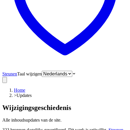
Steunen
Taal wijzigen
Home
>
Updates
Wijzigingsgeschiedenis
Alle inhoudsupdates van de site.
323 bronnen dagelijks geverifieerd. Dit werk is vrijwillig.
Steunen