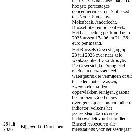
naar 57,5 % na consolidatie. De
hoogste percentages
concentreren zich in Sint-Joost-
ten-Node, Sint-Jans-
Molenbeek, Anderlecht,
Brussel-Stad en Schaarbeek.
Het basisbedrag per kind lag in
2025 tussen 174,06 en 211,36
euro per maand.
Het Brussels Gewest ging op
23 juli 2026 over naar gele
waakzaamheid voor droogte.
De Gewestelijke Droogtecel
raadt aan niet-essentieel
watergebruik te vermijden of uit
te stellen: auto's wassen,
zwembaden vullen,
oppervlakken reinigen, gazons
besproeien. Goed nieuws
overigens op een andere milieu-
indicator: volgens het
jaarverslag 2025 over de
luchtkwaliteit van Leefmilieu
26 juli
Brussel respecteren alle
Bijgewerkt
Domeinen
2026
meetstations voor het zesde jaar