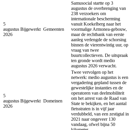
Samusocial startte op 3
augustus de overbrenging van
238 verzoekers om
internationale bescherming
5
vanuit Koekelberg naar het
augustus
Bijgewerkt
Gemeenten
voormalige Armonea-gebouw,
2026
maar de rechtbank van eerste
aanleg verlengde de schorsing
binnen de vierentwintig uur, op
vraag van twee
buurtcollectieven. De uitspraak
ten gronde wordt medio
augustus 2026 verwacht.
Twee vervolgen op het
netwerk: medio augustus is een
vergadering gepland tussen de
gewestelijke instanties en de
operatoren van deelmobiliteit
5
om het arrest van de Raad van
augustus
Bijgewerkt
Domeinen
State te bekijken, en het aantal
2026
fietsstraten is in vijf jaar
verdubbeld, van een zestigtal in
2021 naar ongeveer 130
vandaag, ofwel bijna 50
kilometer.