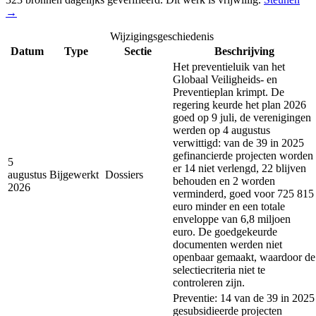
→
Wijzigingsgeschiedenis
Datum
Type
Sectie
Beschrijving
Het preventieluik van het
Globaal Veiligheids- en
Preventieplan krimpt. De
regering keurde het plan 2026
goed op 9 juli, de verenigingen
werden op 4 augustus
verwittigd: van de 39 in 2025
gefinancierde projecten worden
5
er 14 niet verlengd, 22 blijven
augustus
Bijgewerkt
Dossiers
behouden en 2 worden
2026
verminderd, goed voor 725 815
euro minder en een totale
enveloppe van 6,8 miljoen
euro. De goedgekeurde
documenten werden niet
openbaar gemaakt, waardoor de
selectiecriteria niet te
controleren zijn.
Preventie: 14 van de 39 in 2025
gesubsidieerde projecten