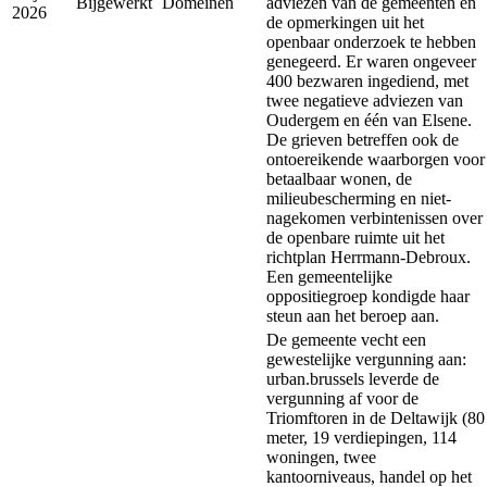
Bijgewerkt
Domeinen
adviezen van de gemeenten en
2026
de opmerkingen uit het
openbaar onderzoek te hebben
genegeerd. Er waren ongeveer
400 bezwaren ingediend, met
twee negatieve adviezen van
Oudergem en één van Elsene.
De grieven betreffen ook de
ontoereikende waarborgen voor
betaalbaar wonen, de
milieubescherming en niet-
nagekomen verbintenissen over
de openbare ruimte uit het
richtplan Herrmann-Debroux.
Een gemeentelijke
oppositiegroep kondigde haar
steun aan het beroep aan.
De gemeente vecht een
gewestelijke vergunning aan:
urban.brussels leverde de
vergunning af voor de
Triomftoren in de Deltawijk (80
meter, 19 verdiepingen, 114
woningen, twee
kantoorniveaus, handel op het