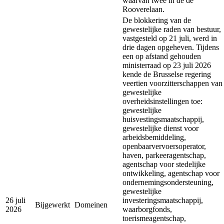
waarvan twee in de de
Rooverelaan.
De blokkering van de
gewestelijke raden van bestuur,
vastgesteld op 21 juli, werd in
drie dagen opgeheven. Tijdens
een op afstand gehouden
ministerraad op 23 juli 2026
kende de Brusselse regering
veertien voorzitterschappen van
gewestelijke
overheidsinstellingen toe:
gewestelijke
huisvestingsmaatschappij,
gewestelijke dienst voor
arbeidsbemiddeling,
openbaarvervoersoperator,
haven, parkeeragentschap,
agentschap voor stedelijke
ontwikkeling, agentschap voor
ondernemingsondersteuning,
gewestelijke
26 juli
investeringsmaatschappij,
Bijgewerkt
Domeinen
2026
waarborgfonds,
toerismeagentschap,