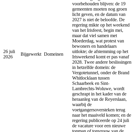
voorbehouden blijven: de 19
gemeenten moeten nog groen
licht geven, en de datum van
2027 is niet de beloofde. De
regering mikte op het weekend
van het Irisfeest, begin mei,
maar dat viel samen met
Moederdag, wat protest van
bewoners en handelaars
26 juli
uitlokte; de afstemming op het
Bijgewerkt
Domeinen
2026
Irisweekend komt er pas vanaf
2028. Twee andere beslissingen
in hetzelfde domein: de
Vergotetunnel, onder de Brand
Whitlocklaan tussen
Schaarbeek en Sint-
Lambrechts-Woluwe, wordt
geschrapt in het kader van de
heraanleg van de Reyerslaan,
waarbij de
voetgangersoversteken terug
naar het maaiveld komen; en de
regering publiceerde op 24 juli
de vacature voor een nieuwe
topman of topvrouw van de