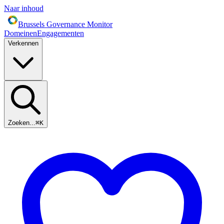
Naar inhoud
Brussels Governance Monitor
Domeinen
Engagementen
Verkennen
Zoeken...
⌘
K