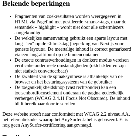
Bekende beperkingen
Fragmenten van zoekresultaten worden weergegeven in
HTML via Pagefind met gestileerde <mark>-tags, maar de
semantiek « highlight » wordt niet door alle schermlezers
aangekondigd
De wekelijkse samenvatting gebruikt een aparte layout met
lang="en" op de <html>-tag (beperking van Next.js voor
geneste layouts). De meertalige inhoud is correct gemarkeerd
via een lang-attribuut op de binnencontainer
De exacte contrastverhoudingen in donkere modus vereisen
verificatie onder reële omstandigheden (oklch-kleuren zijn
niet statisch converteerbaar)
De kwaliteit van de spraaksynthese is afhankelijk van de
browser en het besturingssysteem van de gebruiker
De toegankelijkheidsknop (vast rechtsonder) kan een
toetsenbordfocuselement onderaan de pagina gedeeltelijk
verbergen (WCAG 2.4.11 Focus Not Obscured). De inhoud
blijft bereikbaar door te scrollen
Deze website streeft naar conformiteit met WCAG 2.2 niveau AA,
het referentiekader waarop het AnySurfer-label is gebaseerd. Er is
nog geen AnySurfer-certificering aangevraagd.