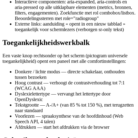
Interactieve componenten: aria-expanded, aria-controls en
aria-pressed op alle uitklapbare elementen (metrics, bronnen,
filters, engagementen). Zoekfunctie met rol combobox/listbox.
Beoordelingssterren met role="radiogroup"
Externe links: aanduiding « opent in een nieuw tabblad »
toegankelijk voor schermlezers (verborgen sr-only tekst)
Toegankelijkheidswerkbalk
Een vaste knop rechtsonder op het scherm (pictogram universele
toegankelijkheid) opent een paneel met alle comfortinstellingen:
Donkere / lichte modus — directe schakelaar, onthouden
tussen bezoeken
Hoog contrast — verhoogt de contrastverhouding tot 7:1
(WCAG AAA)
Dyslexielettertype — vervangt het lettertype door
OpenDyslexic
Tekstgrootte — A-/A+ (van 85 % tot 150 %), met terugzetten
naar standaard
Voorlezen — spraaksynthese van de hoofdinhoud (Web
Speech API, 4 talen)
Afdrukken — start het afdrukken via de browser