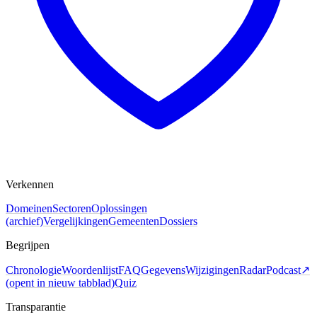
Verkennen
Domeinen
Sectoren
Oplossingen
(archief)
Vergelijkingen
Gemeenten
Dossiers
Begrijpen
Chronologie
Woordenlijst
FAQ
Gegevens
Wijzigingen
Radar
Podcast
↗
(
opent in nieuw tabblad
)
Quiz
Transparantie