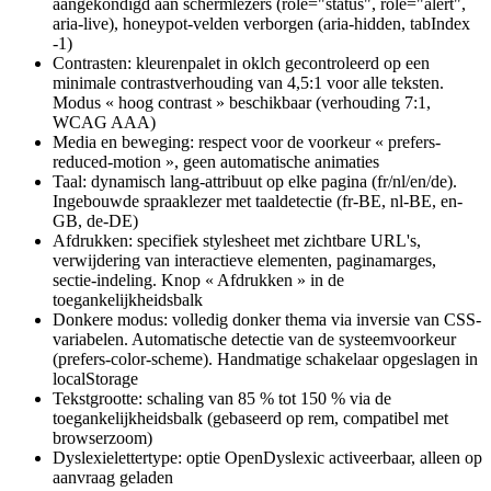
aangekondigd aan schermlezers (role="status", role="alert",
aria-live), honeypot-velden verborgen (aria-hidden, tabIndex
-1)
Contrasten: kleurenpalet in oklch gecontroleerd op een
minimale contrastverhouding van 4,5:1 voor alle teksten.
Modus « hoog contrast » beschikbaar (verhouding 7:1,
WCAG AAA)
Media en beweging: respect voor de voorkeur « prefers-
reduced-motion », geen automatische animaties
Taal: dynamisch lang-attribuut op elke pagina (fr/nl/en/de).
Ingebouwde spraaklezer met taaldetectie (fr-BE, nl-BE, en-
GB, de-DE)
Afdrukken: specifiek stylesheet met zichtbare URL's,
verwijdering van interactieve elementen, paginamarges,
sectie-indeling. Knop « Afdrukken » in de
toegankelijkheidsbalk
Donkere modus: volledig donker thema via inversie van CSS-
variabelen. Automatische detectie van de systeemvoorkeur
(prefers-color-scheme). Handmatige schakelaar opgeslagen in
localStorage
Tekstgrootte: schaling van 85 % tot 150 % via de
toegankelijkheidsbalk (gebaseerd op rem, compatibel met
browserzoom)
Dyslexielettertype: optie OpenDyslexic activeerbaar, alleen op
aanvraag geladen