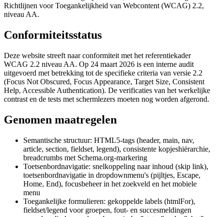
Richtlijnen voor Toegankelijkheid van Webcontent (WCAG) 2.2,
niveau AA.
Conformiteitsstatus
Deze website streeft naar conformiteit met het referentiekader
WCAG 2.2 niveau AA. Op 24 maart 2026 is een interne audit
uitgevoerd met betrekking tot de specifieke criteria van versie 2.2
(Focus Not Obscured, Focus Appearance, Target Size, Consistent
Help, Accessible Authentication). De verificaties van het werkelijke
contrast en de tests met schermlezers moeten nog worden afgerond.
Genomen maatregelen
Semantische structuur: HTML5-tags (header, main, nav,
article, section, fieldset, legend), consistente kopjeshiërarchie,
breadcrumbs met Schema.org-markering
Toetsenbordnavigatie: snelkoppeling naar inhoud (skip link),
toetsenbordnavigatie in dropdownmenu's (pijltjes, Escape,
Home, End), focusbeheer in het zoekveld en het mobiele
menu
Toegankelijke formulieren: gekoppelde labels (htmlFor),
fieldset/legend voor groepen, fout- en succesmeldingen