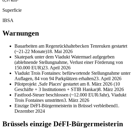
Superficie
IBSA
Warnungen
Bauarbeiten am Regenrückhaltebecken Tenreuken gestartet
(~21-22 Monate)
18. Mai 2026
Skatepark unter dem Viadukt Watermael aufgegeben
(ablehnende Stellungnahme, Verlust einer Förderung von
150.000 EUR)
23. April 2026
Viadukt Trois Fontaines: befürwortende Stellungnahme unter
Auflagen, 84 von 94 Parkplätzen erhalten
23. April 2026
Pilotprojekt ‚Safe Places' gestartet am 8. März 2026 (10
Geschäfte + 3 Institutionen + STIB Hankar)
8. März 2026
Fastfood-Steuer beschlossen (~12.000 EUR/Jahr), Viadukt
Trois Fontaines umstritten
3. März 2026
Einzige DéFI-Bürgermeisterin in Brüssel verbleibend
1.
Dezember 2024
Brüssels einzige DéFI-Bürgermeisterin