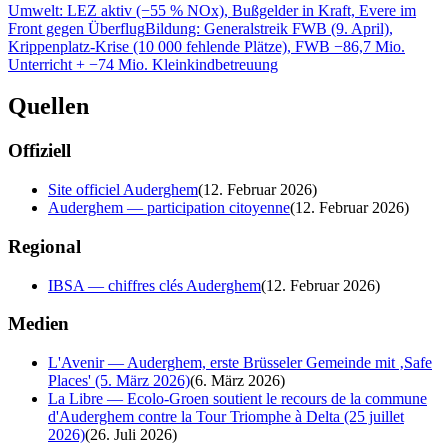
Umwelt: LEZ aktiv (−55 % NOx), Bußgelder in Kraft, Evere im
Front gegen Überflug
Bildung: Generalstreik FWB (9. April),
Krippenplatz-Krise (10 000 fehlende Plätze), FWB −86,7 Mio.
Unterricht + −74 Mio. Kleinkindbetreuung
Quellen
Offiziell
Site officiel Auderghem
(
12. Februar 2026
)
Auderghem — participation citoyenne
(
12. Februar 2026
)
Regional
IBSA — chiffres clés Auderghem
(
12. Februar 2026
)
Medien
L'Avenir — Auderghem, erste Brüsseler Gemeinde mit ‚Safe
Places' (5. März 2026)
(
6. März 2026
)
La Libre — Ecolo-Groen soutient le recours de la commune
d'Auderghem contre la Tour Triomphe à Delta (25 juillet
2026)
(
26. Juli 2026
)