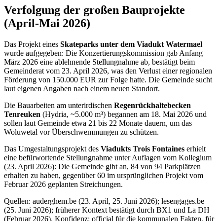
Verfolgung der großen Bauprojekte
(April-Mai 2026)
Das Projekt eines
Skateparks unter dem Viadukt Watermael
wurde aufgegeben: Die Konzertierungskommission gab Anfang
März 2026 eine ablehnende Stellungnahme ab, bestätigt beim
Gemeinderat vom 23. April 2026, was den Verlust einer regionalen
Förderung von 150.000 EUR zur Folge hatte. Die Gemeinde sucht
laut eigenen Angaben nach einem neuen Standort.
Die Bauarbeiten am unterirdischen
Regenrückhaltebecken
Tenreuken
(Hydria, ~5.000 m³) begannen am 18. Mai 2026 und
sollen laut Gemeinde etwa 21 bis 22 Monate dauern, um das
Woluwetal vor Überschwemmungen zu schützen.
Das Umgestaltungsprojekt des
Viadukts Trois Fontaines
erhielt
eine befürwortende Stellungnahme unter Auflagen vom Kollegium
(23. April 2026): Die Gemeinde gibt an, 84 von 94 Parkplätzen
erhalten zu haben, gegenüber 60 im ursprünglichen Projekt vom
Februar 2026 geplanten Streichungen.
Quellen: auderghem.be (23. April, 25. Juni 2026); lesengages.be
(25. Juni 2026); früherer Kontext bestätigt durch BX1 und La DH
(Februar 2026). Konfidenz: official für die kommunalen Fakten, für