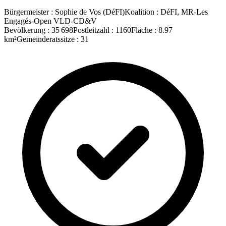
Bürgermeister
:
Sophie de Vos
(
DéFI
)
Koalition
:
DéFI, MR-Les
Engagés-Open VLD-CD&V
Bevölkerung
:
35 698
Postleitzahl
:
1160
Fläche
:
8.97
km²
Gemeinderatssitze
:
31