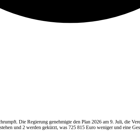
schrumpft. Die Regierung genehmigte den Plan 2026 am 9. Juli, die Ve
 bestehen und 2 werden gekürzt, was 725 815 Euro weniger und eine G
o über zwei Programme; Dune sinkt von 116 875 auf 59 375 Euro. Die Pr
ang Juli genehmigten Unterlagen wurden nicht veröffentlicht, sodass