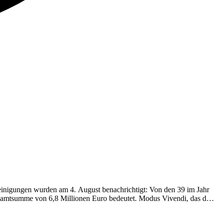
reinigungen wurden am 4. August benachrichtigt: Von den 39 im Jahr
esamtsumme von 6,8 Millionen Euro bedeutet. Modus Vivendi, das das
ävention verliert Mittel für Vereinigungen, während der regionale
 die angewandten Auswahlkriterien nicht überprüfbar sind. Zuvor: