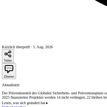
Kürzlich überprüft
·
5. Aug. 2026
Teilen
Zitieren
Aktualisiert
Der Präventionsteil des Globalen Sicherheits- und Präventionsplans 
2025 finanzierten Projekten werden 14 nicht verlängert, 22 bleiben
einzige Drogentestzentrum des Landes betreibt, verliert 212 000 Eur
Lesen, was sich geändert hat
▸
Drogenkommissar und der Bahnhofsplan hochgefahren werden. Die Anf