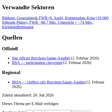
Verwandte Sektoren
Bildung: Generalstreik FWB (9. April), Krippenplatz-Krise (10 000
fehlende Plätze), FWB −86,7 Mio. Unterricht + −74 Mio.
Kleinkindbetreuung
Quellen
Offiziell
Site officiel Berchem-Sainte-Agathe
(
12. Februar 2026
)
BSA — participation citoyenne
(
12. Februar 2026
)
Regional
IBSA — chiffres clés Berchem-Sainte-Agathe
(
12. Februar
2026
)
Zuletzt aktualisiert: 20. Juli 2026
Dieses Thema per E-Mail verfolgen