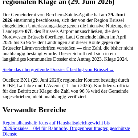
regionalen Klage an (29. Juni 2026)
Der Gemeinderat von Berchem-Sainte-Agathe hat am
29. Juni
2026
einstimmig beschlossen, sich der von der Region Brüssel
eingeleiteten Unterlassungsklage gegen die intensive Nutzung der
Landepiste
07L
des Brussels Airport anzuschließen, die den
Nordwesten Brüssels überfliegt. Laut Gemeinde hätten im April
2026 bis zu 96 % der Landungen auf dieser Route gegen die
Brüsseler Lärmvorschriften verstoßen — eine Zahl, die bisher nicht
unabhängig bestätigt wurde. Dieser Schritt reiht sich in ein
langjähriges kommunales Dossier ein: Antrag 2023, Klage 2024.
Siehe das übergreifende Dossier Überflug von Brüssel →
Quellen: BX1 (29. Juni 2026); regionaler Kontext bestätigt durch
RTBF, La Libre und L'Avenir (11. Juni 2026). Konfidenz: official
für den Beitritt zur Klage; die Zahl von 96 % wird der Gemeinde
zugeschrieben, nicht unabhängig verifiziert.
Verwandte Bereiche
Regionalhaushalt: Kurs auf Haushaltsgleichgewicht bis
2029
Soziales: 10M für Bahnhöfe, Drogenbeauftragter, geschützte
Dienste