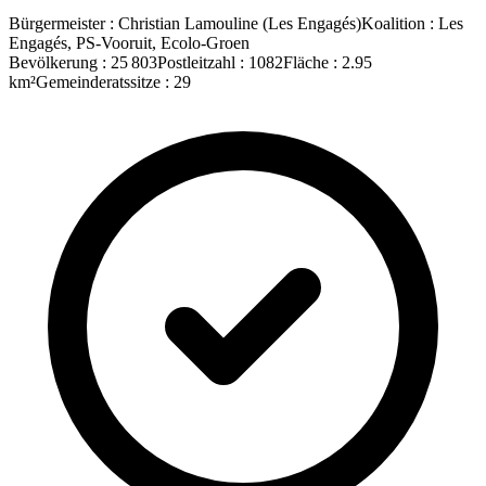
Bürgermeister
:
Christian Lamouline
(
Les Engagés
)
Koalition
:
Les
Engagés, PS-Vooruit, Ecolo-Groen
Bevölkerung
:
25 803
Postleitzahl
:
1082
Fläche
:
2.95
km²
Gemeinderatssitze
:
29