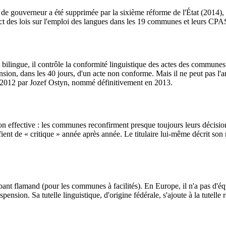
de gouverneur a été supprimée par la sixième réforme de l'État (2014), s
ect des lois sur l'emploi des langues dans les 19 communes et leurs CPA
lingue, il contrôle la conformité linguistique des actes des communes e
ension, dans les 40 jours, d'un acte non conforme. Mais il ne peut pas l
s 2012 par Jozef Ostyn, nommé définitivement en 2013.
ion effective : les communes reconfirment presque toujours leurs décisi
fient de « critique » année après année. Le titulaire lui-même décrit son
ant flamand (pour les communes à facilités). En Europe, il n'a pas d'équi
ion. Sa tutelle linguistique, d'origine fédérale, s'ajoute à la tutelle r