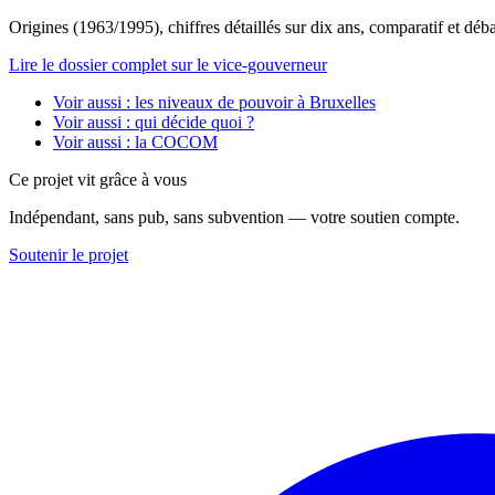
Origines (1963/1995), chiffres détaillés sur dix ans, comparatif et déba
Lire le dossier complet sur le vice-gouverneur
Voir aussi : les niveaux de pouvoir à Bruxelles
Voir aussi : qui décide quoi ?
Voir aussi : la COCOM
Ce projet vit grâce à vous
Indépendant, sans pub, sans subvention — votre soutien compte.
Soutenir le projet