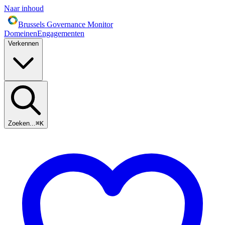
Naar inhoud
Brussels Governance Monitor
Domeinen
Engagementen
Verkennen
Zoeken...
⌘
K