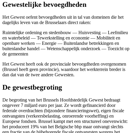
Gewestelijke bevoegdheden
Het Gewest oefent bevoegdheden uit in tal van domeinen die het
dagelijks leven van de Brusselaars direct raken:
Ruimtelijke ordening en stedenbouw — Huisvesting — Leefmilieu
en waterbeleid — Tewerkstelling en economie — Mobiliteit en
openbare werken — Energie — Buitenlandse betrekkingen en
buitenlandse handel — Wetenschappelijk onderzoek — Toezicht op
de gemeenten
Het Gewest heeft ook de provinciale bevoegdheden overgenomen
(Brussel heeft geen provincie), waardoor het werkterrein breder is
dan dat van de twee andere Gewesten.
De gewestbegroting
De begroting van het Brussels Hoofdstedelijk Gewest bedraagt
ongeveer 7 miljard euro per jaar. Ze wordt gefinancierd door
federale overdrachten (bijzondere financieringswet), eigen fiscale
ontvangsten (verkeersbelasting, onroerende voorheffing) en
Europese fondsen. Brussel kampt met een structureel onevenwicht:
het produceert 19% van het Belgische bbp maar ontvangt slechts
een fractie van de bijbehorende fiscale ontvangsten wegens het