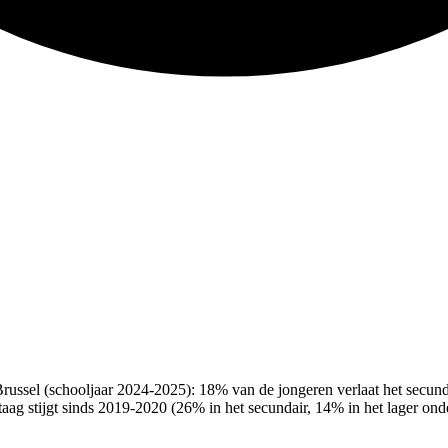
ssel (schooljaar 2024-2025): 18% van de jongeren verlaat het secundair 
aag stijgt sinds 2019-2020 (26% in het secundair, 14% in het lager ond
medio juli 2026 de voorwaarden inzake kennis van het Nederlands (att
cundair onderwijs in Brussel, een V4-signaal afkomstig van een ander b