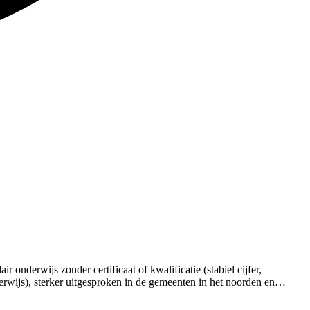
onderwijs zonder certificaat of kwalificatie (stabiel cijfer,
erwijs), sterker uitgesproken in de gemeenten in het noorden en
est B2 vereist vanaf de inschrijvingen 2027-2028, in plaats van een
eleidsniveau.