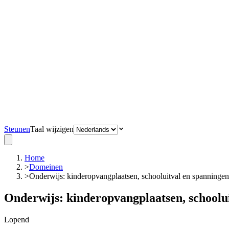
Steunen
Taal wijzigen
Home
>
Domeinen
>
Onderwijs: kinderopvangplaatsen, schooluitval en spanning
Onderwijs: kinderopvangplaatsen, school
Lopend