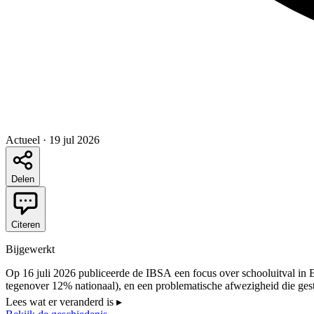
Actueel
·
19 jul 2026
Delen
Citeren
Bijgewerkt
Op 16 juli 2026 publiceerde de IBSA een focus over schooluitval in Bru
tegenover 12% nationaal), en een problematische afwezigheid die gest
westen van het Gewest. Tegelijk verstrengde de Vlaamse Gemeenschap 
Lees wat er veranderd is
▸
mondelinge test) voor de voorrangstoegang tot het Nederlandstalig se