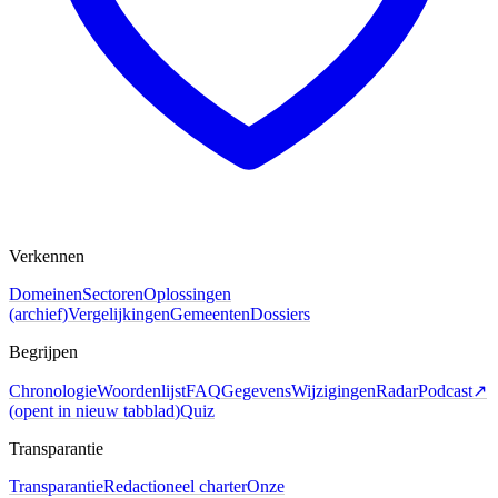
Verkennen
Domeinen
Sectoren
Oplossingen
(archief)
Vergelijkingen
Gemeenten
Dossiers
Begrijpen
Chronologie
Woordenlijst
FAQ
Gegevens
Wijzigingen
Radar
Podcast
↗
(
opent in nieuw tabblad
)
Quiz
Transparantie
Transparantie
Redactioneel charter
Onze