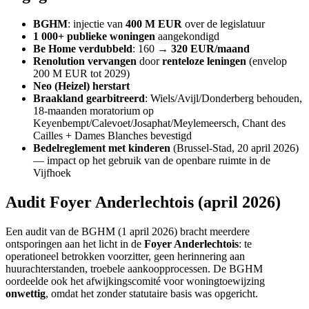
BGHM
: injectie van
400 M EUR
over de legislatuur
1 000+ publieke woningen
aangekondigd
Be Home verdubbeld
: 160 →
320 EUR/maand
Renolution vervangen
door
renteloze leningen
(envelop
200 M EUR tot 2029)
Neo (Heizel) herstart
Braakland gearbitreerd
: Wiels/Avijl/Donderberg behouden,
18-maanden moratorium op
Keyenbempt/Calevoet/Josaphat/Meylemeersch, Chant des
Cailles + Dames Blanches bevestigd
Bedelreglement met kinderen
(Brussel-Stad, 20 april 2026)
— impact op het gebruik van de openbare ruimte in de
Vijfhoek
Audit Foyer Anderlechtois (april 2026)
Een audit van de BGHM (1 april 2026) bracht meerdere
ontsporingen aan het licht in de
Foyer Anderlechtois
: te
operationeel betrokken voorzitter, geen herinnering aan
huurachterstanden, troebele aankoopprocessen. De BGHM
oordeelde ook het afwijkingscomité voor woningtoewijzing
onwettig
, omdat het zonder statutaire basis was opgericht.