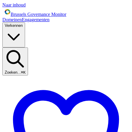
Naar inhoud
Brussels Governance Monitor
Domeinen
Engagementen
Verkennen
Zoeken...
⌘
K