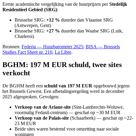
Eerste academische vergelijking van de huurprijzen per
Stedelijk
Residentieel Gebied (SRG)
:
Brusselse SRG:
+12 %
duurder dan Vlaamse SRG
(Antwerpen, Gent)
Brusselse SRG:
+27 %
duurder dan Waalse SRG (Luik,
Charleroi)
Bronnen:
Federia — Huurbarometer 2025
;
BISA — Brussels
Studies Fact Sheet nr. 216
;
La Libre
.
BGHM: 197 M EUR schuld, twee sites
verkocht
De BGHM heeft een
schuld van 197 M EUR
opgebouwd jegens
het Brussels Gewest. Een afbetalingsregeling werd in december
2025 afgesproken. Gevolgen:
Verkoop van de Ariane-site
(Sint-Lambrechts-Woluwe,
voormalig Fedasil-centrum) — geschat op ~30 M EUR
Verkoop van de Palais-site
(Schaarbeek) — geschat op ~22-
23 M EUR
Beide sites waren bestemd voor omzetting naar sociale
woningen