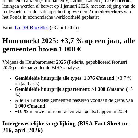
financiële markten (« formaliteit », kabinet Lalieux). De
Ecoréno
-
leningen werden al hervat op 1 januari 2026, met een stijging van de
rentevoeten. Tijdens de opschorting werden
25 medewerkers
van
het Fonds in economische werkloosheid geplaatst.
Bron:
La DH Bruxelles
(23 april 2026).
Huurmarkt 2025: +3,7 % op een jaar, alle
gemeenten boven 1 000 €
Volgens de Huurbarometer 2025 (Federia, gepubliceerd februari
2026) en de aanvullende BISA-analyse:
Gemiddelde huurprijs alle types
:
1 376 €/maand
(+3,7 %
op jaarbasis)
Gemiddelde huurprijs appartement
:
>1 300 €/maand
(+5
%)
Alle 19 Brusselse gemeenten passeren voortaan de grens van
1 000 €/maand
−10 %
nieuwe huurcontracten via agentschappen in 2024
Intergewestelijke vergelijking (BISA Fact Sheet nr.
216, april 2026)