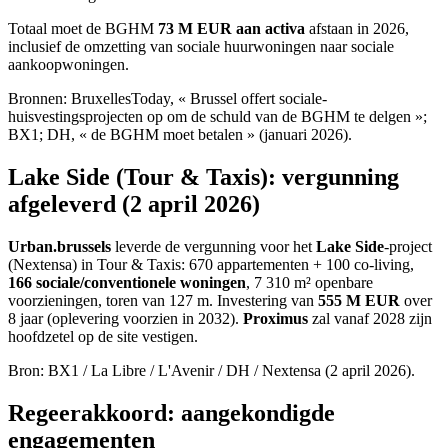
Totaal moet de BGHM
73 M EUR aan activa
afstaan in 2026,
inclusief de omzetting van sociale huurwoningen naar sociale
aankoopwoningen.
Bronnen: BruxellesToday, « Brussel offert sociale-
huisvestingsprojecten op om de schuld van de BGHM te delgen »;
BX1; DH, « de BGHM moet betalen » (januari 2026).
Lake Side (Tour & Taxis): vergunning
afgeleverd (2 april 2026)
Urban.brussels
leverde de vergunning voor het
Lake Side
-project
(Nextensa) in Tour & Taxis: 670 appartementen + 100 co-living,
166 sociale/conventionele woningen
, 7 310 m² openbare
voorzieningen, toren van 127 m. Investering van
555 M EUR
over
8 jaar (oplevering voorzien in 2032).
Proximus
zal vanaf 2028 zijn
hoofdzetel op de site vestigen.
Bron: BX1 / La Libre / L'Avenir / DH / Nextensa (2 april 2026).
Regeerakkoord: aangekondigde
engagementen