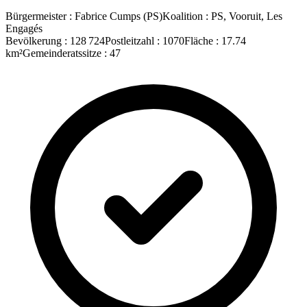
Bürgermeister
:
Fabrice Cumps
(
PS
)
Koalition
:
PS, Vooruit, Les
Engagés
Bevölkerung
:
128 724
Postleitzahl
:
1070
Fläche
:
17.74
km²
Gemeinderatssitze
:
47