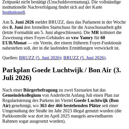
Zeitpunkt nicht bestätigt (Unschuldsvermutung). Die vollständige
institutionelle Nachverfolgung findet sich auf der Karte
Institutionell
.
Am
5. Juni 2026
meldet BRUZZ, dass das Parlament in der Woche
des
8. Juni
den formellen Startschuss für die Ausschussarbeit gibt
(letzte Formalität am 5. Juni abgeschlossen). Die
MR
kritisiert die
Zuweisung eines Foyer-Gebäudes an
vzw Yamry
für
60
EUR/Monat
— ein Verein, der einem früheren Foyer-Funktionär
nahestehen soll, der in die laufenden Ermittlungen verwickelt ist.
Quellen:
BRUZZ (5. Juni 2026)
;
BRUZZ (5. Juni 2026)
.
Parkplan Goede Luchtwijk / Bon Air (3.
Juli 2026)
Nach einer
Bürgerbefragung
zu zwei Szenarien hat das
Gemeindekollegium
von Anderlecht Anfang Juli einen Plan zur
Regularisierung des Parkens im Viertel
Goede Luchtwijk (Bon
Air)
genehmigt, wo
363 der 466 bestehenden Plätze
seit einer
Umgestaltung der Straße im Jahr 2023 illegal genutzt wurden (die
Parkkontrolle war dort im April 2025 mangels anwendbarem
Rahmen sogar ausgesetzt worden).