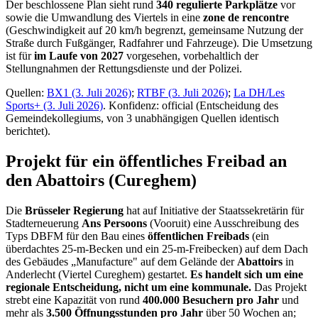
Der beschlossene Plan sieht rund
340 regulierte Parkplätze
vor
sowie die Umwandlung des Viertels in eine
zone de rencontre
(Geschwindigkeit auf 20 km/h begrenzt, gemeinsame Nutzung der
Straße durch Fußgänger, Radfahrer und Fahrzeuge). Die Umsetzung
ist für
im Laufe von 2027
vorgesehen, vorbehaltlich der
Stellungnahmen der Rettungsdienste und der Polizei.
Quellen:
BX1 (3. Juli 2026)
;
RTBF (3. Juli 2026)
;
La DH/Les
Sports+ (3. Juli 2026)
. Konfidenz: official (Entscheidung des
Gemeindekollegiums, von 3 unabhängigen Quellen identisch
berichtet).
Projekt für ein öffentliches Freibad an
den Abattoirs (Cureghem)
Die
Brüsseler Regierung
hat auf Initiative der Staatssekretärin für
Stadterneuerung
Ans Persoons
(Vooruit) eine Ausschreibung des
Typs DBFM für den Bau eines
öffentlichen Freibads
(ein
überdachtes 25-m-Becken und ein 25-m-Freibecken) auf dem Dach
des Gebäudes „Manufacture" auf dem Gelände der
Abattoirs
in
Anderlecht (Viertel Cureghem) gestartet.
Es handelt sich um eine
regionale Entscheidung, nicht um eine kommunale.
Das Projekt
strebt eine Kapazität von rund
400.000 Besuchern pro Jahr
und
mehr als
3.500 Öffnungsstunden pro Jahr
über 50 Wochen an;