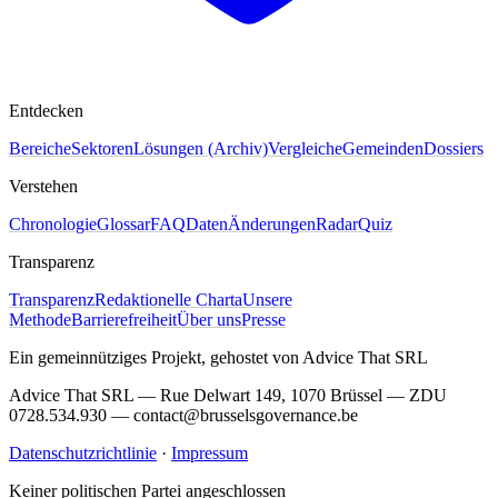
Entdecken
Bereiche
Sektoren
Lösungen (Archiv)
Vergleiche
Gemeinden
Dossiers
Verstehen
Chronologie
Glossar
FAQ
Daten
Änderungen
Radar
Quiz
Transparenz
Transparenz
Redaktionelle Charta
Unsere
Methode
Barrierefreiheit
Über uns
Presse
Ein gemeinnütziges Projekt, gehostet von Advice That SRL
Advice That SRL — Rue Delwart 149, 1070 Brüssel — ZDU
0728.534.930 — contact@brusselsgovernance.be
Datenschutzrichtlinie
·
Impressum
Keiner politischen Partei angeschlossen