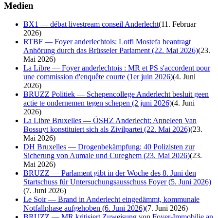
Medien
BX1 — débat livestream conseil Anderlecht
(
11. Februar
2026
)
RTBF — Foyer anderlechtois: Lotfi Mostefa beantragt
Anhörung durch das Brüsseler Parlament (22. Mai 2026)
(
23.
Mai 2026
)
La Libre — Foyer anderlechtois : MR et PS s'accordent pour
une commission d'enquête courte (1er juin 2026)
(
4. Juni
2026
)
BRUZZ Politiek — Schepencollege Anderlecht besluit geen
actie te ondernemen tegen schepen (2 juni 2026)
(
4. Juni
2026
)
La Libre Bruxelles — ÖSHZ Anderlecht: Anneleen Van
Bossuyt konstituiert sich als Zivilpartei (22. Mai 2026)
(
23.
Mai 2026
)
DH Bruxelles — Drogenbekämpfung: 40 Polizisten zur
Sicherung von Aumale und Cureghem (23. Mai 2026)
(
23.
Mai 2026
)
BRUZZ — Parlament gibt in der Woche des 8. Juni den
Startschuss für Untersuchungsausschuss Foyer (5. Juni 2026)
(
7. Juni 2026
)
Le Soir — Brand in Anderlecht eingedämmt, kommunale
Notfallphase aufgehoben (6. Juni 2026)
(
7. Juni 2026
)
BRUZZ — MR kritisiert Zuweisung von Foyer-Immobilie an