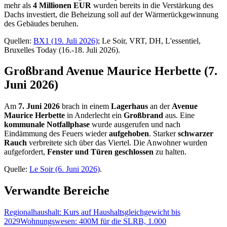
mehr als
4 Millionen EUR
wurden bereits in die Verstärkung des
Dachs investiert, die Beheizung soll auf der Wärmerückgewinnung
des Gebäudes beruhen.
Quellen:
BX1 (19. Juli 2026)
; Le Soir, VRT, DH, L'essentiel,
Bruxelles Today (16.-18. Juli 2026).
Großbrand Avenue Maurice Herbette (7.
Juni 2026)
Am
7. Juni 2026
brach in einem
Lagerhaus
an der
Avenue
Maurice Herbette
in Anderlecht ein
Großbrand
aus. Eine
kommunale Notfallphase
wurde ausgerufen und nach
Eindämmung des Feuers wieder
aufgehoben
. Starker
schwarzer
Rauch
verbreitete sich über das Viertel. Die Anwohner wurden
aufgefordert,
Fenster und Türen geschlossen
zu halten.
Quelle:
Le Soir (6. Juni 2026)
.
Verwandte Bereiche
Regionalhaushalt: Kurs auf Haushaltsgleichgewicht bis
2029
Wohnungswesen: 400M für die SLRB, 1.000