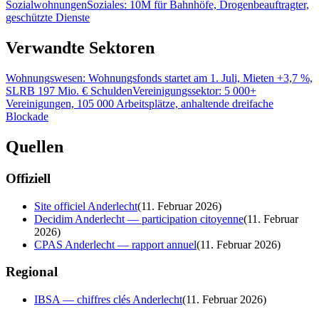
Sozialwohnungen
Soziales: 10M für Bahnhöfe, Drogenbeauftragter,
geschützte Dienste
Verwandte Sektoren
Wohnungswesen: Wohnungsfonds startet am 1. Juli, Mieten +3,7 %,
SLRB 197 Mio. € Schulden
Vereinigungssektor: 5 000+
Vereinigungen, 105 000 Arbeitsplätze, anhaltende dreifache
Blockade
Quellen
Offiziell
Site officiel Anderlecht
(
11. Februar 2026
)
Decidim Anderlecht — participation citoyenne
(
11. Februar
2026
)
CPAS Anderlecht — rapport annuel
(
11. Februar 2026
)
Regional
IBSA — chiffres clés Anderlecht
(
11. Februar 2026
)