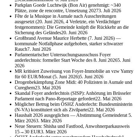
Parkplan Goede Luchtwijk (Bon Air) genehmigt: ~340
Plätze, zone de rencontre, Umsetzung 2027
3. Juli 2026
Fête de la Musique in Aumale nach Ausschreitungen
ausgesetzt (20. Juni 2026, 4 Verletzte, ein Verdächtiger
festgenommen): Die Gemeinde knüpft die Rückkehr an die
Sicherung des Geländes
20. Juni 2026
Großbrand Avenue Maurice Herbette (7. Juni 2026) —
kommunale Notfallphase aufgehoben, starker schwarzer
Rauch
7. Juni 2026
Parlamentarischer Untersuchungsausschuss Foyer
anderlechtois: formeller Start Woche des 8. Juni 2026
5. Juni
2026
MR kritisiert Zuweisung von Foyer-Immobilie an vzw Yamry
für 60 EUR/Monat (5. Juni 2026)
5. Juni 2026
Drogenbekämpfung Zone Midi: 40 Polizisten in Aumale und
Cureghem
23. Mai 2026
Skandal Foyer anderlechtois (SISP): Anhörung im Brüsseler
Parlament nach Pano-Reportage gefordert
22. Mai 2026
Möglicher Betrug beim ÖSHZ Anderlecht: Bundesministerin
(N-VA) konstituiert sich als Zivilpartei
22. Mai 2026
Haushalt 2026 ausgeglichen — Abstimmung Gemeinderat 5.
März 2026
3. März 2026
Neue Steuern: Shisha und Fastfood, Anwohnerparkausweis
15→30 EUR
3. März 2026