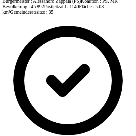
Bürgermeister
:
Alessandro Zappala
(
PS
)
Koalition
:
PS, MR
Bevölkerung
:
45 892
Postleitzahl
:
1140
Fläche
:
5.08
km²
Gemeinderatssitze
:
35