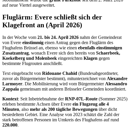
auf neue Viertel ausgeweitet.
Fluglärm: Evere schließt sich der
Klagefront an (April 2026)
In der Woche vom
21. bis 24. April 2026
nahm der Gemeinderat
von Evere
einstimmig
einen Antrag gegen den Fluglärm des
Flughafens Brüssel an, ebenso wie einen
ebenfalls einstimmigen
Zusatzantrag
, wonach Evere sich den bereits von
Schaerbeek,
Koekelberg und Molenbeek
eingereichten
Klagen
gegen
bestimmte Flugrouten anschließt.
Text eingebracht von
Ridouane Chahid
(Bundesabgeordneter,
zuvor als Bürgermeister bestimmt), mitunterzeichnet von
Alexandre
Larmoyer
. Die Mobilisierung wird vom Bürgermeister
Alessandro
Zappala
gemeinsam mit anderen Brüsseler Gemeinden koordiniert.
Kontext
: Seit Inbetriebnahme der
RNP-07L-Route
(Sommer 2025)
erleben bestimmte Achsen über Evere
ein Flugzeug alle 4
Minuten
, also
mehr als 200 tägliche Bewegungen
über dicht
besiedeltem Gebiet. Eine Analyse von 2023 schätzt die Zahl der
stark betroffenen Personen im Umkreis des Flughafens auf rund
220.000
.