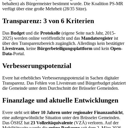
behalten) als Bürgermeister bestimmt wurde. Die Koalition PS-MR
verfügt über eine große Mehrheit (28/35 Sitze).
Transparenz: 3 von 6 Kriterien
Das
Budget
und die
Protokolle
(eigene Seite nach Jahr, 2015-
2025) werden online veröffentlicht und das
Mandatsregister
ist
über den Transparenzbereich zugänglich. Allerdings kein bestätigter
Livestream
, keine
Bürgerbeteiligungsplattform
und kein
Open-
Data
-Portal.
Verbesserungspotenzial
Evere hat erhebliches Verbesserungspotenzial in Sachen digitaler
Transparenz. Das Fehlen von Livestream und Bürgerbudget platziert
die Gemeinde unter dem Durchschnitt der Brüsseler Gemeinden.
Finanzlage und aktuelle Entwicklungen
Evere steht seit
über 10 Jahren unter regionaler Finanzaufsicht
,
eine außergewöhnliche Situation unter den Brüsseler Gemeinden.
Das ÖSHZ hat
23 Vollzeitäquivalente
(VZÄ) verloren. Auf der
Mobilitätsseite wurde die
grüne Parkzone
seit dem 2. März 2026