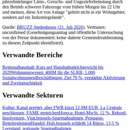
jahrzehntelanger Lärm-, Geruchs- und Ungezieferbelastung durch
den Betrieb schwerer Fahrzeuge vom frühen Morgen bis 22 Uhr
und meinen, diese Art von Anlage "gehört nicht in ein Wohngebiet,
sondern auf ein Industriegelände".
Quelle:
BRUZZ Stedenbouw (21. Juli 2026)
. Vertrauen:
unconfirmed (Genehmigungsantrag und öffentliche Untersuchung
von der Presse dokumentiert; keine datierte Gemeinderatsberatung
zu diesem Zeitpunkt identifiziert).
Verwandte Bereiche
Regionalhaushalt: Kurs auf Haushaltsgleichgewicht bis
2029
Wohnungswesen: 400M für die SLRB, 1.000
Sozialwohnungen
Beschäftigung: Ziel 70 %, verstärkte Aktivierung
und Zweisprachigkeit
Verwandte Sektoren
Kultur: Kanal gerettet, aber FWB kürzt 12,9M EUR, La Centrale
geschlossen, FAME gestrichen
Horeca: Hotel-MwSt. 12 %, Rekord-
Insolvenzen, Visit.brussels-Sparmaßnahmen, Pentagon-
Bettelreglement
Handel: Hub.brussels schließt 14 Büros, 13,5 %
Leerstand, regionale Sparmaßnahmen