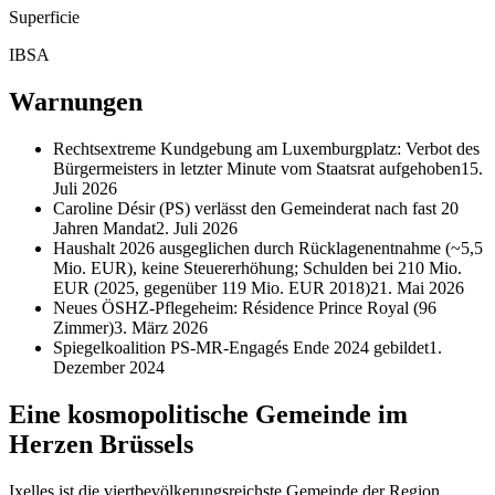
Superficie
IBSA
Warnungen
Rechtsextreme Kundgebung am Luxemburgplatz: Verbot des
Bürgermeisters in letzter Minute vom Staatsrat aufgehoben
15.
Juli 2026
Caroline Désir (PS) verlässt den Gemeinderat nach fast 20
Jahren Mandat
2. Juli 2026
Haushalt 2026 ausgeglichen durch Rücklagenentnahme (~5,5
Mio. EUR), keine Steuererhöhung; Schulden bei 210 Mio.
EUR (2025, gegenüber 119 Mio. EUR 2018)
21. Mai 2026
Neues ÖSHZ-Pflegeheim: Résidence Prince Royal (96
Zimmer)
3. März 2026
Spiegelkoalition PS-MR-Engagés Ende 2024 gebildet
1.
Dezember 2024
Eine kosmopolitische Gemeinde im
Herzen Brüssels
Ixelles ist die viertbevölkerungsreichste Gemeinde der Region