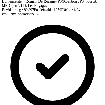
Bürgermeister
:
Romain De Reusme
(
PS
)
Koalition
:
PS-Vooruit,
MR-Open VLD, Les Engagés
Bevölkerung
:
89 897
Postleitzahl
:
1050
Fläche
:
6.34
km²
Gemeinderatssitze
:
43