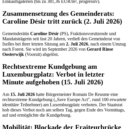
Einkaufsgalerien (bis zu 381,36 EUR/m², progressiv).
Zusammensetzung des Gemeinderats:
Caroline Désir tritt zurück (2. Juli 2026)
Gemeinderätin
Caroline Désir
(PS), Fraktionsvorsitzende und
Mandatsträgerin seit fast 20 Jahren, verließ den Gemeinderat von
Ixelles bei ihrer letzten Sitzung am
2. Juli 2026
, nach einem Umzug
nach Forest. Sie wird im September 2026 von
Gerard Rinse
Oosterwijk
(Vooruit) abgelöst.
Rechtsextreme Kundgebung am
Luxemburgplatz: Verbot in letzter
Minute aufgehoben (15. Juli 2026)
Am
15. Juli 2026
hatte Bürgermeister Romain De Reusme eine
rechtsextreme Kundgebung („Save Europe Act", rund 100 erwartete
identitäre Teilnehmer) am Luxemburgplatz verboten. Der Staatsrat
hob dieses Verbot noch am selben Tag, gegen Ende des Vormittags,
auf und ermöglichte die Kundgebung.
Mobilität: Blockade der Fraiteurbrücke