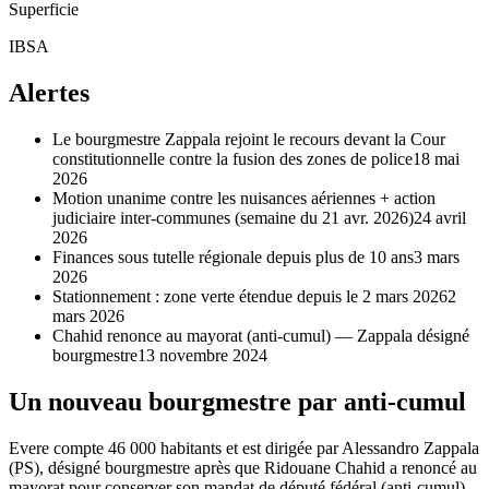
Superficie
IBSA
Alertes
Le bourgmestre Zappala rejoint le recours devant la Cour
constitutionnelle contre la fusion des zones de police
18 mai
2026
Motion unanime contre les nuisances aériennes + action
judiciaire inter-communes (semaine du 21 avr. 2026)
24 avril
2026
Finances sous tutelle régionale depuis plus de 10 ans
3 mars
2026
Stationnement : zone verte étendue depuis le 2 mars 2026
2
mars 2026
Chahid renonce au mayorat (anti-cumul) — Zappala désigné
bourgmestre
13 novembre 2024
Un nouveau bourgmestre par anti-cumul
Evere compte 46 000 habitants et est dirigée par Alessandro Zappala
(PS), désigné bourgmestre après que Ridouane Chahid a renoncé au
mayorat pour conserver son mandat de député fédéral (anti-cumul).