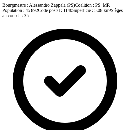
Bourgmestre
:
Alessandro Zappala
(
PS
)
Coalition
:
PS, MR
Population
:
45 892
Code postal
:
1140
Superficie
:
5.08
km²
Sièges
au conseil
:
35