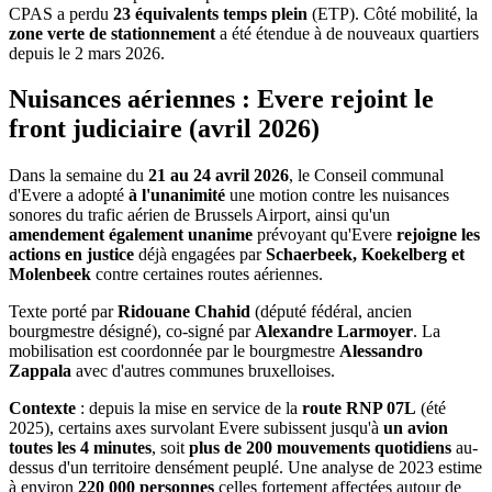
CPAS a perdu
23 équivalents temps plein
(ETP). Côté mobilité, la
zone verte de stationnement
a été étendue à de nouveaux quartiers
depuis le 2 mars 2026.
Nuisances aériennes : Evere rejoint le
front judiciaire (avril 2026)
Dans la semaine du
21 au 24 avril 2026
, le Conseil communal
d'Evere a adopté
à l'unanimité
une motion contre les nuisances
sonores du trafic aérien de Brussels Airport, ainsi qu'un
amendement également unanime
prévoyant qu'Evere
rejoigne les
actions en justice
déjà engagées par
Schaerbeek, Koekelberg et
Molenbeek
contre certaines routes aériennes.
Texte porté par
Ridouane Chahid
(député fédéral, ancien
bourgmestre désigné), co-signé par
Alexandre Larmoyer
. La
mobilisation est coordonnée par le bourgmestre
Alessandro
Zappala
avec d'autres communes bruxelloises.
Contexte
: depuis la mise en service de la
route RNP 07L
(été
2025), certains axes survolant Evere subissent jusqu'à
un avion
toutes les 4 minutes
, soit
plus de 200 mouvements quotidiens
au-
dessus d'un territoire densément peuplé. Une analyse de 2023 estime
à environ
220 000 personnes
celles fortement affectées autour de