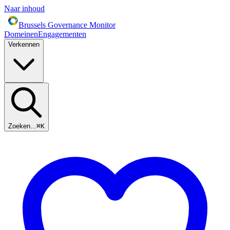
Naar inhoud
Brussels Governance Monitor
Domeinen
Engagementen
Verkennen
Zoeken...
⌘
K