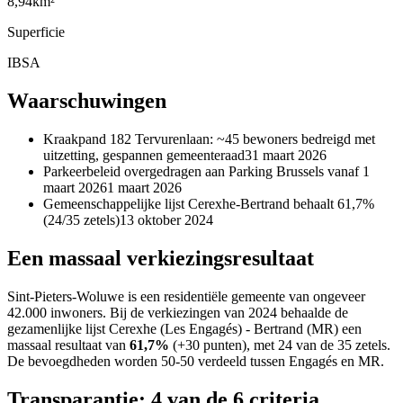
8,94
km²
Superficie
IBSA
Waarschuwingen
Kraakpand 182 Tervurenlaan: ~45 bewoners bedreigd met
uitzetting, gespannen gemeenteraad
31 maart 2026
Parkeerbeleid overgedragen aan Parking Brussels vanaf 1
maart 2026
1 maart 2026
Gemeenschappelijke lijst Cerexhe-Bertrand behaalt 61,7%
(24/35 zetels)
13 oktober 2024
Een massaal verkiezingsresultaat
Sint-Pieters-Woluwe is een residentiële gemeente van ongeveer
42.000 inwoners. Bij de verkiezingen van 2024 behaalde de
gezamenlijke lijst Cerexhe (Les Engagés) - Bertrand (MR) een
massaal resultaat van
61,7%
(+30 punten), met 24 van de 35 zetels.
De bevoegdheden worden 50-50 verdeeld tussen Engagés en MR.
Transparantie: 4 van de 6 criteria