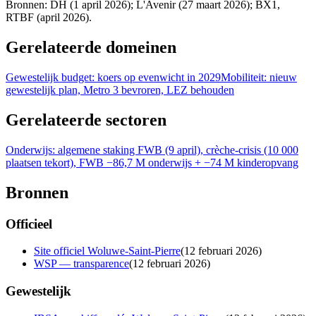
Bronnen: DH (1 april 2026); L'Avenir (27 maart 2026); BX1,
RTBF (april 2026).
Gerelateerde domeinen
Gewestelijk budget: koers op evenwicht in 2029
Mobiliteit: nieuw
gewestelijk plan, Metro 3 bevroren, LEZ behouden
Gerelateerde sectoren
Onderwijs: algemene staking FWB (9 april), crèche-crisis (10 000
plaatsen tekort), FWB −86,7 M onderwijs + −74 M kinderopvang
Bronnen
Officieel
Site officiel Woluwe-Saint-Pierre
(
12 februari 2026
)
WSP — transparence
(
12 februari 2026
)
Gewestelijk