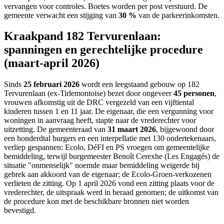
vervangen voor controles. Boetes worden per post verstuurd. De
gemeente verwacht een stijging van
30 %
van de parkeerinkomsten.
Kraakpand 182 Tervurenlaan:
spanningen en gerechtelijke procedure
(maart-april 2026)
Sinds
25 februari 2026
wordt een leegstaand gebouw op 182
Tervurenlaan (ex-Tirlemontoise) bezet door ongeveer
45 personen
,
vrouwen afkomstig uit de DRC vergezeld van een vijftiental
kinderen tussen 1 en 11 jaar. De eigenaar, die een vergunning voor
woningen in aanvraag heeft, stapte naar de vrederechter voor
uitzetting. De gemeenteraad van
31 maart 2026
, bijgewoond door
een honderdtal burgers en een interpellatie met 130 ondertekenaars,
verliep gespannen: Ecolo, DéFI en PS vroegen om gemeentelijke
bemiddeling, terwijl burgemeester Benoît Cerexhe (Les Engagés) de
situatie "onmenselijk" noemde maar bemiddeling weigerde bij
gebrek aan akkoord van de eigenaar; de Ecolo-Groen-verkozenen
verlieten de zitting. Op 1 april 2026 vond een zitting plaats voor de
vrederechter, de uitspraak werd in beraad genomen; de uitkomst van
de procedure kon met de beschikbare bronnen niet worden
bevestigd.