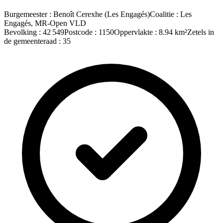
Burgemeester
:
Benoît Cerexhe
(
Les Engagés
)
Coalitie
:
Les
Engagés, MR-Open VLD
Bevolking
:
42 549
Postcode
:
1150
Oppervlakte
:
8.94
km²
Zetels in
de gemeenteraad
:
35