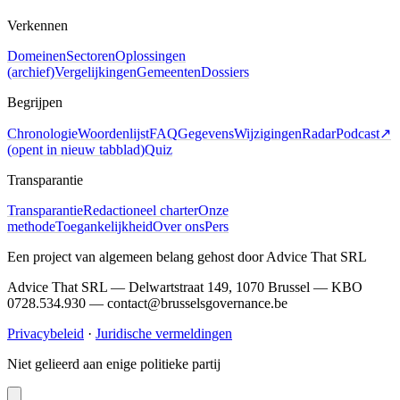
Verkennen
Domeinen
Sectoren
Oplossingen
(archief)
Vergelijkingen
Gemeenten
Dossiers
Begrijpen
Chronologie
Woordenlijst
FAQ
Gegevens
Wijzigingen
Radar
Podcast
↗
(
opent in nieuw tabblad
)
Quiz
Transparantie
Transparantie
Redactioneel charter
Onze
methode
Toegankelijkheid
Over ons
Pers
Een project van algemeen belang gehost door Advice That SRL
Advice That SRL — Delwartstraat 149, 1070 Brussel — KBO
0728.534.930 — contact@brusselsgovernance.be
Privacybeleid
·
Juridische vermeldingen
Niet gelieerd aan enige politieke partij