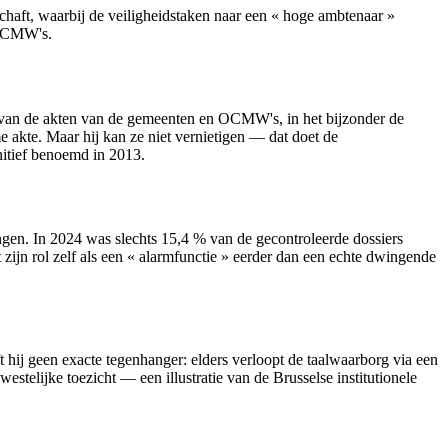
haft, waarbij de veiligheidstaken naar een « hoge ambtenaar »
 OCMW's.
it van de akten van de gemeenten en OCMW's, in het bijzonder de
 akte. Maar hij kan ze niet vernietigen — dat doet de
nitief benoemd in 2013.
ingen. In 2024 was slechts 15,4 % van de gecontroleerde dossiers
t zijn rol zelf als een « alarmfunctie » eerder dan een echte dwingende
 hij geen exacte tegenhanger: elders verloopt de taalwaarborg via een
telijke toezicht — een illustratie van de Brusselse institutionele