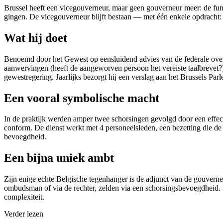
Brussel heeft een vicegouverneur, maar geen gouverneur meer: de fun
gingen. De vicegouverneur blijft bestaan — met één enkele opdracht
Wat hij doet
Benoemd door het Gewest op eensluidend advies van de federale overh
aanwervingen (heeft de aangeworven persoon het vereiste taalbrevet?)
gewestregering. Jaarlijks bezorgt hij een verslag aan het Brussels Pa
Een vooral symbolische macht
In de praktijk werden amper twee schorsingen gevolgd door een effect
conform. De dienst werkt met 4 personeelsleden, een bezetting die de ve
bevoegdheid.
Een bijna uniek ambt
Zijn enige echte Belgische tegenhanger is de adjunct van de gouverne
ombudsman of via de rechter, zelden via een schorsingsbevoegdheid. Zi
complexiteit.
Verder lezen