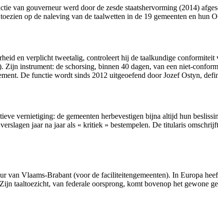
ctie van gouverneur werd door de zesde staatshervorming (2014) afgesc
: toezien op de naleving van de taalwetten in de 19 gemeenten en hun
eid en verplicht tweetalig, controleert hij de taalkundige conformite
. Zijn instrument: de schorsing, binnen 40 dagen, van een niet-conforme
rlement. De functie wordt sinds 2012 uitgeoefend door Jozef Ostyn, defi
ieve vernietiging: de gemeenten herbevestigen bijna altijd hun besliss
rslagen jaar na jaar als « kritiek » bestempelen. De titularis omschrijf
ur van Vlaams-Brabant (voor de faciliteitengemeenten). In Europa heeft
jn taaltoezicht, van federale oorsprong, komt bovenop het gewone gewes