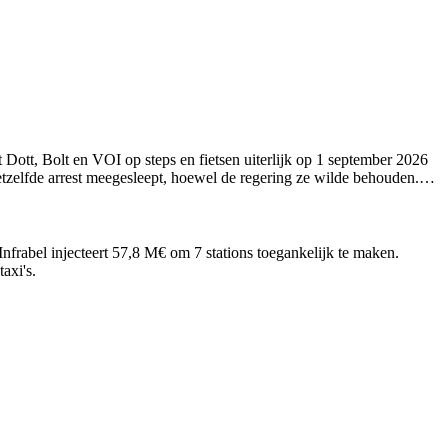
 Dott, Bolt en VOI op steps en fietsen uiterlijk op 1 september 2026
etzelfde arrest meegesleept, hoewel de regering ze wilde behouden.
anbod verdwijnt dus in september 2026. Volgens Trends-Tendances
nfrabel injecteert 57,8 M€ om 7 stations toegankelijk te maken.
axi's.