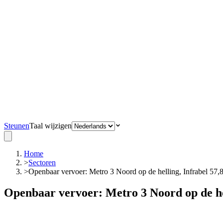
Steunen
Taal wijzigen
Home
>
Sectoren
>
Openbaar vervoer: Metro 3 Noord op de helling, Infrabel 57
Openbaar vervoer: Metro 3 Noord op de he