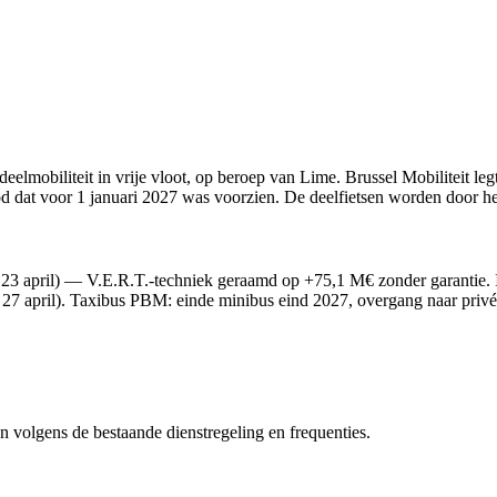
elmobiliteit in vrije vloot, op beroep van Lime. Brussel Mobiliteit legt
bod dat voor 1 januari 2027 was voorzien. De deelfietsen worden door h
 hetzelfde moment af: het grootste deel van het Brusselse deelfietsena
.
ng 23 april) — V.E.R.T.-techniek geraamd op +75,1 M€ zonder garantie. I
 27 april). Taxibus PBM: einde minibus eind 2027, overgang naar privét
n volgens de bestaande dienstregeling en frequenties.