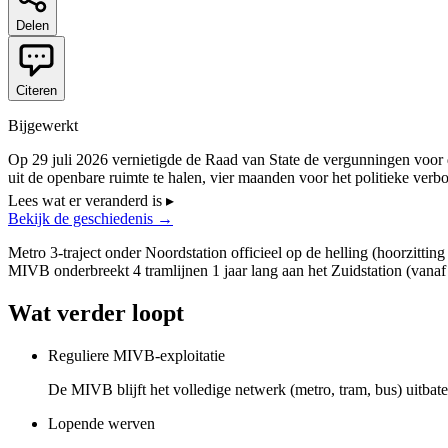
Delen
Citeren
Bijgewerkt
Op 29 juli 2026 vernietigde de Raad van State de vergunningen voor de
uit de openbare ruimte te halen, vier maanden voor het politieke ver
De concessie Villo!, die niet door het arrest wordt geraakt, loopt op
Lees wat er veranderd is
▸
vertegenwoordigde die markt in 2025 minstens 30 miljoen euro omzet
Bekijk de geschiedenis
→
Metro 3-traject onder Noordstation officieel op de helling (hoorzitti
MIVB onderbreekt 4 tramlijnen 1 jaar lang aan het Zuidstation (vanaf
Wat verder loopt
Reguliere MIVB-exploitatie
De MIVB blijft het volledige netwerk (metro, tram, bus) uitbate
Lopende werven