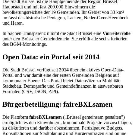
Die Stadt Brüssel ist die Hauptgemeinde der Region Brüssel-
Hauptstadt und mit fast 200.000 Einwohnern die
bevölkerungsreichste der 19 Gemeinden. Ihr Gebiet von 33 km²
umfasst das historische Pentagon, Laeken, Neder-Over-Heembeek
und Haren.
In Sachen Transparenz nimmt die Stadt Brüssel eine
Vorreiterrolle
unter den Brüsseler Gemeinden ein. Sie erfüllt alle sechs Kriterien
des BGM-Monitorings.
Open Data: ein Portal seit 2014
Die Stadt Brüssel verfügt seit
2014
über ein aktives Open-Data-
Portal und war damit eine der ersten Gemeinden Belgiens auf
kommunaler Ebene. Das Portal bietet Datensätze zu Mobilität,
Städtebau, Demografie und Gemeindefinanzen in auswertbaren
Formaten (CSV, JSON, API).
Bürgerbeteiligung: faireBXLsamen
Die Plattform
faireBXLsamen
(„Brüssel gemeinsam gestalten")
ermöglicht es den Einwohnern, kommunale Projekte vorzuschlagen,
zu diskutieren und darüber abzustimmen. Partizipative Budgets,
Konsultationen zur Stadtplanung und Bürgeranfragen sind online