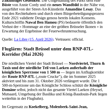
Zukünftiges Gedenken
: Die Umgestaltung des Parks sieht eine
Büste
von Annie Cordy und ein
neues Wandbild
in der Nähe vor,
ausgeführt von der Street-Art-Künstlerin
Amandine Lesay
. Das
von den Rechtehabern und durch einen Bürgerbeteiligungsprozess
Ende 2021 validierte Design genoss bereits lokalen Konsens.
Kulturschöffin
Nawal Ben Hamou
(PS) bedauerte öffentlich den
Verlust der « Hommage an eine der größten Brüsseler Ikonen » in
Erwartung der Ergebnisse der Feuerwehruntersuchung.
Quelle:
La Libre (15. April 2026)
. Vertrauen: official.
Fluglärm: Stadt Brüssel unter dem RNP-07L-
Korridor (Mai 2026)
Die nördlichen Viertel der Stadt Brüssel —
Nordviertel, Thurn &
Taxis und der nördliche Teil von Laeken außerhalb der
königlichen Sperrzone von 1 500 m
— liegen im Anflugkorridor
der
Route RNP-07L
(„route Crucke"), die im Sommer 2025
aktiviert und bis zum 31. Oktober 2026 verlängert wurde. Die 1
500-m-Sperrzone um das Königliche Schloss schützt die
Königliche
Domäne
selbst, jedoch nicht das gesamte Viertel Laeken (Heysel,
Mutsaard, Umgebung der Basilika und König-Baudouin-Park liegen
weiterhin in der Flugbahn).
Im Gegensatz zu
Koekelberg, Molenbeek-Saint-Jean,