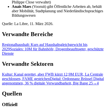
Philippe Close verwaltet)
Anaïs Maes
(Vooruit) gibt Öffentliche Arbeiten ab, behält
aber Mobilität, Stadtplanung und Niederländischsprachiges
Bildungswesen
Quelle: La Libre, 11. März 2026.
Verwandte Bereiche
Regionalhaushalt: Kurs auf Haushaltsgleichgewicht bis
2029
Soziales: 10M für Bahnhöfe, Drogenbeauftragter, geschützte
Dienste
Verwandte Sektoren
Kultur: Kanal gerettet, aber FWB kürzt 12,9M EUR, La Centrale
geschlossen, FAME gestrichen
Digital: Ordonnanz Brüssel Digital
angenommen, 36 % digitale Verwundbarkeit, Big Bang 25→4
Quellen
Offiziell