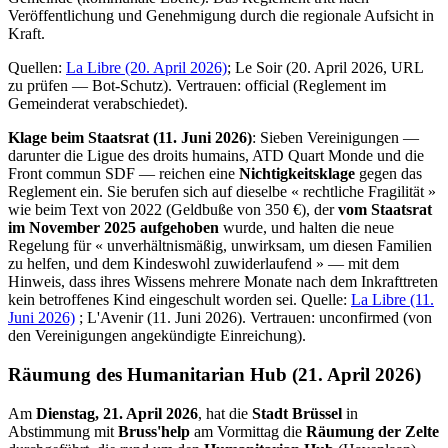
Veröffentlichung und Genehmigung durch die regionale Aufsicht in
Kraft.
Quellen:
La Libre (20. April 2026)
; Le Soir (20. April 2026, URL
zu prüfen — Bot-Schutz). Vertrauen: official (Reglement im
Gemeinderat verabschiedet).
Klage beim Staatsrat (11. Juni 2026)
: Sieben Vereinigungen —
darunter die Ligue des droits humains, ATD Quart Monde und die
Front commun SDF — reichen eine
Nichtigkeitsklage
gegen das
Reglement ein. Sie berufen sich auf dieselbe « rechtliche Fragilität »
wie beim Text von 2022 (Geldbuße von 350 €), der
vom Staatsrat
im November 2025 aufgehoben
wurde, und halten die neue
Regelung für « unverhältnismäßig, unwirksam, um diesen Familien
zu helfen, und dem Kindeswohl zuwiderlaufend » — mit dem
Hinweis, dass ihres Wissens mehrere Monate nach dem Inkrafttreten
kein betroffenes Kind eingeschult worden sei. Quelle:
La Libre (11.
Juni 2026)
; L'Avenir (11. Juni 2026). Vertrauen: unconfirmed (von
den Vereinigungen angekündigte Einreichung).
Räumung des Humanitarian Hub (21. April 2026)
Am
Dienstag, 21. April 2026
, hat die
Stadt Brüssel
in
Abstimmung mit
Bruss'help
am Vormittag die
Räumung der Zelte