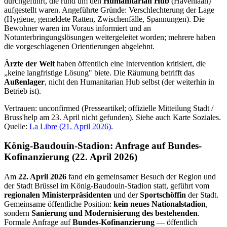
durchgeführt, die rund um den
Humanitarian Hub
(Havenlaan)
aufgestellt waren. Angeführte Gründe: Verschlechterung der Lage
(Hygiene, gemeldete Ratten, Zwischenfälle, Spannungen). Die
Bewohner waren im Voraus informiert und an
Notunterbringungslösungen weitergeleitet worden; mehrere haben
die vorgeschlagenen Orientierungen abgelehnt.
Ärzte der Welt
haben öffentlich eine Intervention kritisiert, die
„keine langfristige Lösung" biete. Die Räumung betrifft das
Außenlager
, nicht den Humanitarian Hub selbst (der weiterhin in
Betrieb ist).
Vertrauen: unconfirmed (Presseartikel; offizielle Mitteilung Stadt /
Bruss'help am 23. April nicht gefunden). Siehe auch Karte Soziales.
Quelle:
La Libre (21. April 2026)
.
König-Baudouin-Stadion: Anfrage auf Bundes-
Kofinanzierung (22. April 2026)
Am
22. April 2026
fand ein gemeinsamer Besuch der Region und
der Stadt Brüssel im König-Baudouin-Stadion statt, geführt vom
regionalen Ministerpräsidenten
und der
Sportschöffin
der Stadt.
Gemeinsame öffentliche Position:
kein neues Nationalstadion
,
sondern
Sanierung und Modernisierung des bestehenden
.
Formale Anfrage auf
Bundes-Kofinanzierung
— öffentlich