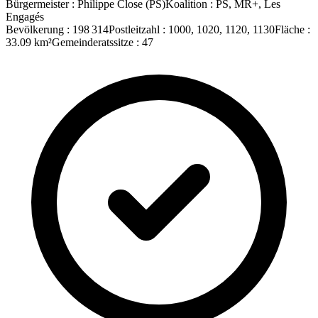
Bürgermeister
:
Philippe Close
(
PS
)
Koalition
:
PS, MR+, Les
Engagés
Bevölkerung
:
198 314
Postleitzahl
:
1000, 1020, 1120, 1130
Fläche
:
33.09
km²
Gemeinderatssitze
:
47