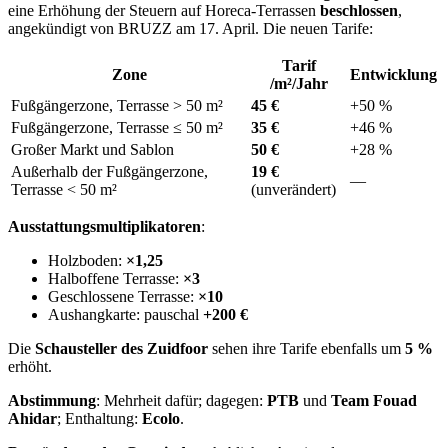
eine Erhöhung der Steuern auf Horeca-Terrassen
beschlossen
,
angekündigt von BRUZZ am 17. April. Die neuen Tarife:
Tarif
Zone
Entwicklung
/m²/Jahr
Fußgängerzone, Terrasse > 50 m²
45 €
+50 %
Fußgängerzone, Terrasse ≤ 50 m²
35 €
+46 %
Großer Markt und Sablon
50 €
+28 %
Außerhalb der Fußgängerzone,
19 €
—
Terrasse < 50 m²
(unverändert)
Ausstattungsmultiplikatoren
:
Holzboden:
×1,25
Halboffene Terrasse:
×3
Geschlossene Terrasse:
×10
Aushangkarte: pauschal
+200 €
Die
Schausteller des Zuidfoor
sehen ihre Tarife ebenfalls um
5 %
erhöht.
Abstimmung
: Mehrheit dafür; dagegen:
PTB
und
Team Fouad
Ahidar
; Enthaltung:
Ecolo
.