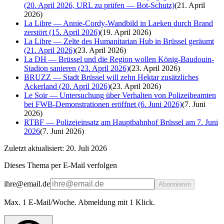
(20. April 2026, URL zu prüfen — Bot-Schutz)
(
21. April
2026
)
La Libre — Annie-Cordy-Wandbild in Laeken durch Brand
zerstört (15. April 2026)
(
19. April 2026
)
La Libre — Zelte des Humanitarian Hub in Brüssel geräumt
(21. April 2026)
(
23. April 2026
)
La DH — Brüssel und die Region wollen König-Baudouin-
Stadion sanieren (23. April 2026)
(
23. April 2026
)
BRUZZ — Stadt Brüssel will zehn Hektar zusätzliches
Ackerland (20. April 2026)
(
23. April 2026
)
Le Soir — Untersuchung über Verhalten von Polizeibeamten
bei FWB-Demonstrationen eröffnet (6. Juni 2026)
(
7. Juni
2026
)
RTBF — Polizeieinsatz am Hauptbahnhof Brüssel am 7. Juni
2026
(
7. Juni 2026
)
Zuletzt aktualisiert: 20. Juli 2026
Dieses Thema per E-Mail verfolgen
ihre@email.de
Abonnieren
Max. 1 E-Mail/Woche. Abmeldung mit 1 Klick.