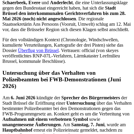
Schaerbeek, Evere
und
Anderlecht
, die eine Unterlassungsklage
gegen den Bundesstaat eingereicht haben, hat sich die
Stadt
Brüssel den interkommunalen Gerichtsverfahren bis zum 28.
Mai 2026 (noch) nicht angeschlossen
. Die regionale
Staatssekretärin Ans Persoons (Vooruit, Umwelt) schlug am 12. Mai
vor, dass die Brüsseler Region sich diesen Klagen selbst anschließt.
Für den vollständigen Kontext (Chronologie, Windschwellen,
kumulierte Verurteilungen, Kartografie der drei Pisten) siehe das
Dossier
Überflug von Brüssel
. Vertrauen: official (von skeyes
veröffentlichtes RNP-07L-Verfahren, Lärmkataster Leefmilieu
Brussel, kommunale Beschlüsse).
Untersuchung über das Verhalten von
Polizeibeamten bei FWB-Demonstrationen (Juni
2026)
Am
6. Juni 2026
kündigte der
Sprecher des Bürgermeisters
der
Stadt Brüssel die Eröffnung einer
Untersuchung
über das Verhalten
bestimmter Polizeibeamter bei den Demonstrationen gegen das
FWB-Programmgesetz an. Konkret geht es um die Verbreitung von
Aufnahmen mit einem verbotenen Symbol
sowie
unangemessene Äußerungen
. Am
Samstag, 7. Juni
, wurde am
Hauptbahnhof
erneut ein Polizeieinsatz gemeldet, nachdem zu