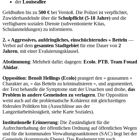
der
Louiseallee
Geldbußen bis zu
500 €
bei Verstoß. Die Polizei ist verpflichtet,
Zuwiderhandelnde über die
Schulpflicht (5-18 Jahre)
und die
verfügbaren sozialen Dienste (subventionierte Kitas,
Schulanmeldungen) zu informieren.
2. « Aggressives, aufdringliches, einschüchterndes » Betteln
—
Verbot auf dem
gesamten Stadtgebiet
für eine Dauer von
2
Jahren
, mit einer Evaluierungsklausel.
Abstimmung
: Mehrheit dafür; dagegen:
Ecolo
,
PTB
,
Team Fouad
Ahidar
.
Opposition
:
Benoît Hellings (Ecolo)
prangert den « grausamen »
Charakter an, « das Betteln zu kriminalisieren », und argumentiert,
der Text behandle die Symptome statt der Ursachen und drohe,
das
Problem in andere Gemeinden zu verlagern
. Die Opposition
weist auch auf die problematische Kohärenz mit gleichzeitigen
föderalen Politiken hin (Ausschlüsse aus der
Langzeitarbeitslosigkeit, siehe Karte Soziales).
Institutionelle Erinnerung
: Die Zuständigkeit für die
Aufrechterhaltung der öffentlichen Ordnung auf öffentlichen Wegen
und für die kommunalen Verwaltungssanktionen (SAC) liegt bei der
Gemeinde (kommunale Ebene). Das Reglement tritt nach