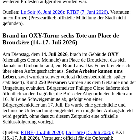
weiteren Protesten aufgerufen worden war.
Quellen:
Le Soir (6. Juni 2026)
;
RTBF (7. Juni 2026)
. Vertrauen:
unconfirmed (Presseartikel; offizielle Mitteilung der Stadt nicht
gefunden).
Brand im OXY-Turm: sechs Tote am Place de
Brouckère (14.-17. Juli 2026)
Am Dienstag, dem
14. Juli 2026
, brach im Gebäude
OXY
(ehemaliges Centre Monnaie) am Place de Brouckère, das sich
damals im Umbau befand, ein Brand aus. Das Feuer breitete sich
über einen Aufzugsschacht aus.
Sechs Arbeiter kamen ums
Leben
, zwei wurden schwer verletzt (lebensbedrohlich, später
stabilisiert). Rund
250 Personen
wurden aus dem Gebäude und der
Umgebung evakuiert. Bürgermeister Philippe Close äußerte sich
öffentlich zu der Tragödie; die Brüsseler Abgeordneten hielten am
16. Juli eine Schweigeminute ab, gefolgt von einer
Bürgergedenkfeier am 17. Juli. Es wurde eine gerichtliche und
technische Untersuchung eingeleitet; ein möglicher Aufzugsdefekt
wird geprüft, ohne dass zu diesem Zeitpunkt eine offizielle
Schlussfolgerung vorliegt.
Quellen:
RTBF (15. Juli 2026)
;
La Libre (15. Juli 2026)
; BX1
(15.-17. Juli 2026). Vertrauen: official für die Opferzahl;