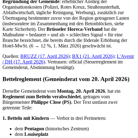
Begründung der Gemeinde
: erheblicher Anstieg der
Organisationskosten (Polizei, Rotes Kreuz, Straßenunterhalt,
Abfallwirtschaft, tägliche Reinigung, Werbung), zusätzlich zur
Übertragung bestimmter zuvor von der Region getragener Lasten
(insbesondere im Zusammenhang mit den Betonblöcken, siehe
Karte Sicherheit). Der
Brüsseler Horeca-Verband
hat die
Maßnahme « bedauert » und als « schlechtes Signal » für eine
Branche bezeichnet, die bereits durch die föderale Erhöhung der
Hotel-MwSt. (6 → 12 %, 1. März 2026) geschwächt ist.
Quellen:
BRUZZ (17. April 2026)
;
BX1 (21. April 2026)
;
L'Avenir
/ DH (17. April 2026)
. Vertrauen: official (Steuerreglement im
Gemeinderat, Abstimmung bestätigt).
Bettelreglement (Gemeinderat vom 20. April 2026)
Derselbe Gemeinderat vom
Montag, 20. April 2026
, hat ein
Reglement zum Betteln verabschiedet
, getragen vom
Bürgermeister
Philippe Close (PS)
. Der Text umfasst zwei
getrennte Teile:
1. Betteln mit Kindern
— Verbot in drei Perimetern:
dem
Pentagon
(historisches Zentrum)
dem
Louiseplatz