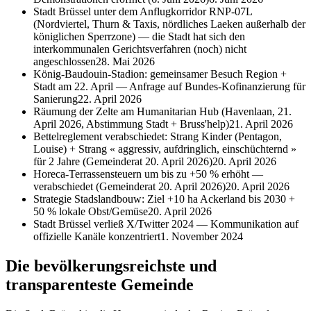
Stadt Brüssel unter dem Anflugkorridor RNP-07L
(Nordviertel, Thurn & Taxis, nördliches Laeken außerhalb der
königlichen Sperrzone) — die Stadt hat sich den
interkommunalen Gerichtsverfahren (noch) nicht
angeschlossen
28. Mai 2026
König-Baudouin-Stadion: gemeinsamer Besuch Region +
Stadt am 22. April — Anfrage auf Bundes-Kofinanzierung für
Sanierung
22. April 2026
Räumung der Zelte am Humanitarian Hub (Havenlaan, 21.
April 2026, Abstimmung Stadt + Bruss'help)
21. April 2026
Bettelreglement verabschiedet: Strang Kinder (Pentagon,
Louise) + Strang « aggressiv, aufdringlich, einschüchternd »
für 2 Jahre (Gemeinderat 20. April 2026)
20. April 2026
Horeca-Terrassensteuern um bis zu +50 % erhöht —
verabschiedet (Gemeinderat 20. April 2026)
20. April 2026
Strategie Stadslandbouw: Ziel +10 ha Ackerland bis 2030 +
50 % lokale Obst/Gemüse
20. April 2026
Stadt Brüssel verließ X/Twitter 2024 — Kommunikation auf
offizielle Kanäle konzentriert
1. November 2024
Die bevölkerungsreichste und
transparenteste Gemeinde