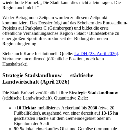
wiederholte Formel: „Die Stadt kann dies nicht allein tragen. Die
Region auch nicht."
Weder Betrag noch Zeitplan wurden zu diesem Zeitpunkt
kommuniziert. Das Dossier folgt auf das Scheitern des Eurostadium-
Projekts auf Parkplatz C (Grimbergen) und bildet die erste
öffentliche Verhandlungsachse Region / Stadt / Bundesebene zu
einer großen Sportinfrastruktur seit der Bildung der neuen
Regionalregierung.
Siehe auch Karte Institutionell. Quelle:
La DH (23. April 2026)
.
Vertrauen: unconfirmed (öffentliche Position, noch kein
Haushaltsakt).
Strategie Stadslandbouw — städtische
Landwirtschaft (April 2026)
Die Stadt Brüssel veröffentlicht ihre
Strategie Stadslandbouw
(städtische Landwirtschaft). Quantitative Ziele:
+10 Hektar
mobilisiertes Ackerland bis
2030
(etwa 20
Fußballfelder), ausgehend von einer derzeit auf
13-15 ha
geschätzten Fläche auf dem Gemeindegebiet oder im
Eigentum der Stadt
50 %
lokal eingekauftes Obst und Gemüse (kommunale