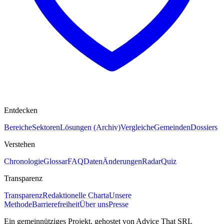
Entdecken
Bereiche
Sektoren
Lösungen (Archiv)
Vergleiche
Gemeinden
Dossiers
Verstehen
Chronologie
Glossar
FAQ
Daten
Änderungen
Radar
Quiz
Transparenz
Transparenz
Redaktionelle Charta
Unsere
Methode
Barrierefreiheit
Über uns
Presse
Ein gemeinnütziges Projekt, gehostet von Advice That SRL