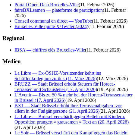
Portail Open Data Bruxelles-Ville
(
11. Februar 2026
)
faireBXLsamen — plateforme de participation
(
11. Februar
2026
)
Conseil communal en direct — YouTube
(
11. Februar 2026
)
Bruxelles-Ville quitte X/Twitter (2024)
(
11. Februar 2026
)
Regional
IBSA — chiffres clés Bruxelles-Ville
(
11. Februar 2026
)
Medien
La Libre — Ex-ÖSHZ-Vorsitzender kehrt ins
Schöffenkollegium zurück (11. März 2026)
(
12. März 2026
)
BRUZZ — Stadt Brüssel erhöht Steuern für Horeca-
Terrassen und Schausteller (17. April 2026)
(
19. April 2026
)
L'Avenir — Bis zu 50 % mehr bei der Horeca-Terrassensteuer
in Brüssel (17. April 2026)
(
19. April 2026
)
BX1 — Stadt Brüssel erhöht ihre Terrassenabgaben, vor
allem in der Fußgängerzone (21. April 2026)
(
21. April 2026
)
La Libre — Brüssel verschärft gegen Betteln mit Kindern:
Opposition prangert « grausamen » Text an (20. April 2026)
(
21. April 2026
)
Le Soir — Brüssel verschärft den Kampf gegen das Betteln