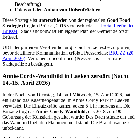
Beschaffung)
Fokus auf den
Anbau von Hülsenfrüchten
Diese Strategie ist
unterschieden
von der regionalen
Good Food-
Strategie
(Region Brüssel, 2015 verabschiedet —
Portal Leefmilieu
Brussel
). Stadslandbouw ist ein eigener Plan der Gemeinde Stadt
Brüssel.
URL der primären Veröffentlichung ist auf bruxelles.be zu prüfen,
bevor detaillierte Kommunikation erfolgt. Presserelais:
BRUZZ (20.
April 2026)
. Vertrauen: unconfirmed (Presserelais — primäre
Stadtquelle zu bestätigen).
Annie-Cordy-Wandbild in Laeken zerstört (Nacht
14.-15. April 2026)
In der Nacht von Dienstag, 14., auf Mittwoch, 15. April 2026, hat
ein Brand das Kasernengebäude im Annie-Cordy-Park in Laeken
verwüstet. Die Einsatzkräfte kamen gegen 5 Uhr morgens an. Die
Fassade trug das
Annie-Cordy-Wandbild
, das 2018 zum 90.
Geburtstag der Künstlerin gestaltet wurde: Das Dach stürzte ein und
das Wandbild hielt den Flammen nicht stand. Die Brandursache ist
unbekannt.