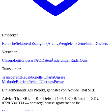
Entdecken
Bereiche
Sektoren
Lösungen (Archiv)
Vergleiche
Gemeinden
Dossiers
Verstehen
Chronologie
Glossar
FAQ
Daten
Änderungen
Radar
Quiz
Transparenz
Transparenz
Redaktionelle Charta
Unsere
Methode
Barrierefreiheit
Über uns
Presse
Ein gemeinnütziges Projekt, gehostet von Advice That SRL
Advice That SRL — Rue Delwart 149, 1070 Brüssel — ZDU
0728.534.930 — contact@brusselsgovernance.be