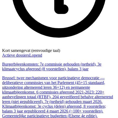
Kort samengevat (eenvoudige taal)
Actieve dossiers
Lopend
Burgerbijeenkomsten: 7e commissie gehouden (netheid), 3e
klimaatcyclus afgerond (8 voorstellen), balans 3 jaar
Brussel: twee mechanismen voor participatieve democratie —
deliberatieve commissies van het Parlement (45+15 standaard,
uitzondering alternerend leren 36+12) en permanente
klimaatbijeenkomst. 6 commissies afgerond 2021-2023: 220+
aanbevelingen totaal (RTBF), 204 geverifieerd behalve alternerend
leren (niet gepubliceerd). 7e (netheid) gehouden maart 2026.
Klimaatbijeenkomst: 3e cyclus (delen) afgerond, 8 voorstellen;
balans 3 jaar gepubliceerd 4 maart 2026 (~100+ voorstellen).
Gemeentelijke participatieve budgetten (Elsene 4e editie).