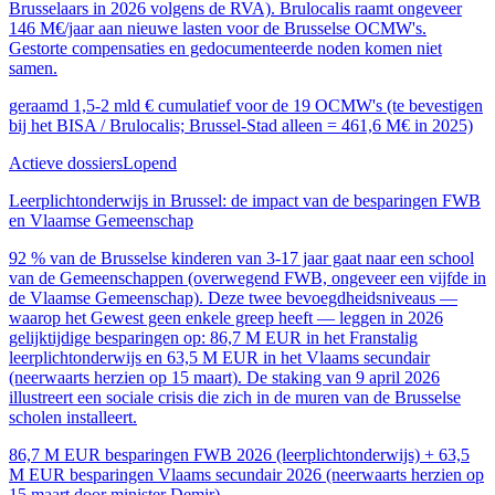
Brusselaars in 2026 volgens de RVA). Brulocalis raamt ongeveer
146 M€/jaar aan nieuwe lasten voor de Brusselse OCMW's.
Gestorte compensaties en gedocumenteerde noden komen niet
samen.
geraamd 1,5-2 mld € cumulatief voor de 19 OCMW's (te bevestigen
bij het BISA / Brulocalis; Brussel-Stad alleen = 461,6 M€ in 2025)
Actieve dossiers
Lopend
Leerplichtonderwijs in Brussel: de impact van de besparingen FWB
en Vlaamse Gemeenschap
92 % van de Brusselse kinderen van 3-17 jaar gaat naar een school
van de Gemeenschappen (overwegend FWB, ongeveer een vijfde in
de Vlaamse Gemeenschap). Deze twee bevoegdheidsniveaus —
waarop het Gewest geen enkele greep heeft — leggen in 2026
gelijktijdige besparingen op: 86,7 M EUR in het Franstalig
leerplichtonderwijs en 63,5 M EUR in het Vlaams secundair
(neerwaarts herzien op 15 maart). De staking van 9 april 2026
illustreert een sociale crisis die zich in de muren van de Brusselse
scholen installeert.
86,7 M EUR besparingen FWB 2026 (leerplichtonderwijs) + 63,5
M EUR besparingen Vlaams secundair 2026 (neerwaarts herzien op
15 maart door minister Demir)