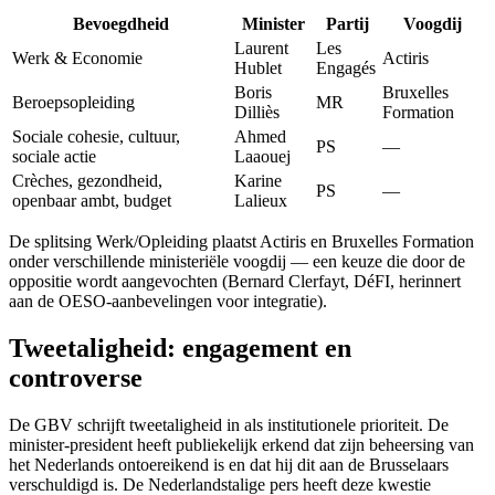
Bevoegdheid
Minister
Partij
Voogdij
Laurent
Les
Werk & Economie
Actiris
Hublet
Engagés
Boris
Bruxelles
Beroepsopleiding
MR
Dilliès
Formation
Sociale cohesie, cultuur,
Ahmed
PS
—
sociale actie
Laaouej
Crèches, gezondheid,
Karine
PS
—
openbaar ambt, budget
Lalieux
De splitsing Werk/Opleiding plaatst Actiris en Bruxelles Formation
onder verschillende ministeriële voogdij — een keuze die door de
oppositie wordt aangevochten (Bernard Clerfayt, DéFI, herinnert
aan de OESO-aanbevelingen voor integratie).
Tweetaligheid: engagement en
controverse
De GBV schrijft tweetaligheid in als institutionele prioriteit. De
minister-president heeft publiekelijk erkend dat zijn beheersing van
het Nederlands ontoereikend is en dat hij dit aan de Brusselaars
verschuldigd is. De Nederlandstalige pers heeft deze kwestie