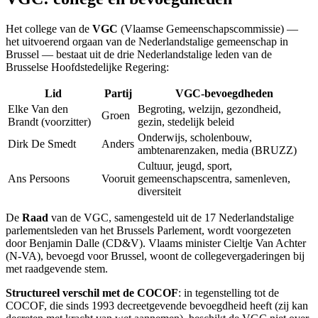
Het college van de
VGC
(Vlaamse Gemeenschapscommissie) —
het uitvoerend orgaan van de Nederlandstalige gemeenschap in
Brussel — bestaat uit de drie Nederlandstalige leden van de
Brusselse Hoofdstedelijke Regering:
Lid
Partij
VGC-bevoegdheden
Elke Van den
Begroting, welzijn, gezondheid,
Groen
Brandt (voorzitter)
gezin, stedelijk beleid
Onderwijs, scholenbouw,
Dirk De Smedt
Anders
ambtenarenzaken, media (BRUZZ)
Cultuur, jeugd, sport,
Ans Persoons
Vooruit
gemeenschapscentra, samenleven,
diversiteit
De
Raad
van de VGC, samengesteld uit de 17 Nederlandstalige
parlementsleden van het Brussels Parlement, wordt voorgezeten
door Benjamin Dalle (CD&V). Vlaams minister Cieltje Van Achter
(N-VA), bevoegd voor Brussel, woont de collegevergaderingen bij
met raadgevende stem.
Structureel verschil met de COCOF
: in tegenstelling tot de
COCOF, die sinds 1993 decreetgevende bevoegdheid heeft (zij kan