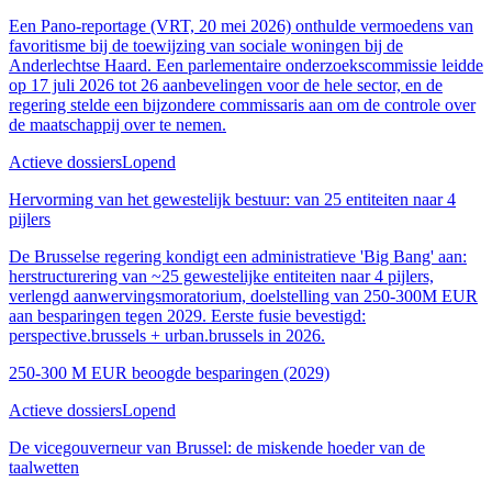
Een Pano-reportage (VRT, 20 mei 2026) onthulde vermoedens van
favoritisme bij de toewijzing van sociale woningen bij de
Anderlechtse Haard. Een parlementaire onderzoekscommissie leidde
op 17 juli 2026 tot 26 aanbevelingen voor de hele sector, en de
regering stelde een bijzondere commissaris aan om de controle over
de maatschappij over te nemen.
Actieve dossiers
Lopend
Hervorming van het gewestelijk bestuur: van 25 entiteiten naar 4
pijlers
De Brusselse regering kondigt een administratieve 'Big Bang' aan:
herstructurering van ~25 gewestelijke entiteiten naar 4 pijlers,
verlengd aanwervingsmoratorium, doelstelling van 250-300M EUR
aan besparingen tegen 2029. Eerste fusie bevestigd:
perspective.brussels + urban.brussels in 2026.
250-300 M EUR beoogde besparingen (2029)
Actieve dossiers
Lopend
De vicegouverneur van Brussel: de miskende hoeder van de
taalwetten