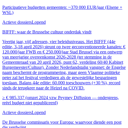
Participatieve budgetten gemeenten: ~370 000 EUR/jaar (Elsene +
WSL)
Actieve dossiers
Lopend
BIFFF: waar de Brusselse cultuur onderdak vindt
Veertig jaar, vijf adressen, vier beleidsniveaus. Het BIFFF (44e
editie, 3-18 april 2026) steunt op twee geconventioneerde kanalen: €
120.000/jaar FWB en € 250.000/jaar Stad Brussel via een ontwerp
van meerjarige overeenkomst 2026-2028 (ter stemming in de
Gemeenteraad van 20 april 2026, punt 62, verdeling 60/40 Kabinet
Burgemeester/Cultuur). Zonder Nederlandstalig vangnet: de Engelse
naam beschermt de programmering, maar geen Vlaamse politieke
peter zal het festival verdedigen als de gewestelijke besparingen
toeslaan. Balans 44e editie: 60.000 toeschouwers (+30 %), record
sinds de terugkeer naar de Heizel na COVID.
≥ € 985.337 (omzet 2024 vzw Peymey Diffusion — ondergrens,
reëel budget niet gepubliceerd)
Actieve dossiers
Lopend
De Brusselse commissaris voor Europa: waarvoor diende een post
die verdwijnt