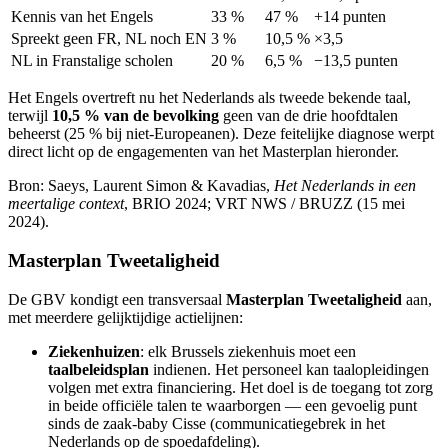
Kennis van het Engels
33 %
47 %
+14 punten
Spreekt geen FR, NL noch EN
3 %
10,5 %
×3,5
NL in Franstalige scholen
20 %
6,5 %
−13,5 punten
Het Engels overtreft nu het Nederlands als tweede bekende taal,
terwijl
10,5 % van de bevolking
geen van de drie hoofdtalen
beheerst (25 % bij niet-Europeanen). Deze feitelijke diagnose werpt
direct licht op de engagementen van het Masterplan hieronder.
Bron: Saeys, Laurent Simon & Kavadias,
Het Nederlands in een
meertalige context
, BRIO 2024; VRT NWS / BRUZZ (15 mei
2024).
Masterplan Tweetaligheid
De GBV kondigt een transversaal
Masterplan Tweetaligheid
aan,
met meerdere gelijktijdige actielijnen:
Ziekenhuizen
: elk Brussels ziekenhuis moet een
taalbeleidsplan
indienen. Het personeel kan taalopleidingen
volgen met extra financiering. Het doel is de toegang tot zorg
in beide officiële talen te waarborgen — een gevoelig punt
sinds de zaak-baby Cisse (communicatiegebrek in het
Nederlands op de spoedafdeling).