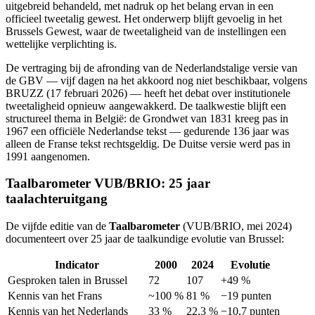
uitgebreid behandeld, met nadruk op het belang ervan in een
officieel tweetalig gewest. Het onderwerp blijft gevoelig in het
Brussels Gewest, waar de tweetaligheid van de instellingen een
wettelijke verplichting is.
De vertraging bij de afronding van de Nederlandstalige versie van
de GBV — vijf dagen na het akkoord nog niet beschikbaar, volgens
BRUZZ (17 februari 2026) — heeft het debat over institutionele
tweetaligheid opnieuw aangewakkerd. De taalkwestie blijft een
structureel thema in België: de Grondwet van 1831 kreeg pas in
1967 een officiële Nederlandse tekst — gedurende 136 jaar was
alleen de Franse tekst rechtsgeldig. De Duitse versie werd pas in
1991 aangenomen.
Taalbarometer VUB/BRIO: 25 jaar
taalachteruitgang
De vijfde editie van de
Taalbarometer
(VUB/BRIO, mei 2024)
documenteert over 25 jaar de taalkundige evolutie van Brussel:
Indicator
2000
2024
Evolutie
Gesproken talen in Brussel
72
107
+49 %
Kennis van het Frans
~100 %
81 %
−19 punten
Kennis van het Nederlands
33 %
22,3 %
−10,7 punten