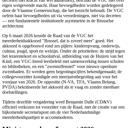
decreten met kracht van wet aannemen), beschikt de VGC niet over
eigen wetgevende macht. Haar bevoegdheden worden gedelegeerd
door de Vlaamse Gemeenschap, die het toezicht behoudt. De VGC
oefent haar bevoegdheden uit via verordeningen, niet via decreten
— een fundamentele institutionele asymmetrie in de Brusselse
architectuur.
Op 6 maart 2026 keurde de Raad van de VGC het
meerderheidsakkoord "Brussel, dat is zoveel meer" goed. Het
akkoord is opgebouwd rond zes pijlers: kinderopvang, onderwijs,
cultuur, jeugd, sport en welzijn. Onder de prioriteiten: de strijd tegen
het lerarentekort en schooluitval, uitbreiding van de Huizen van het
Kind, een VGC-breed leesbeleid met samenwerking tussen scholen
en bibliotheken, en een "zwemoffensief" voor nieuwe openbare
zwembaden. Er werden geen begrotingscijfers bekendgemaakt; de
collegevoorzitter kondigde een meerjarenbegroting aan voor het
voorjaar van 2026. De oppositie (N-VA, TFA, Vlaams Belang,
PVDA) bekritiseerde het akkoord als te vaag en zonder meetbare
doelstellingen.
Tijdens dezelfde vergadering werd Benjamin Dalle (CD&V)
officieel verkozen tot voorzitter van de Raad, met de creatie van een
bijkomende secretarispost om de vier Nederlandstalige
meerderheidspartijen te accommoderen.