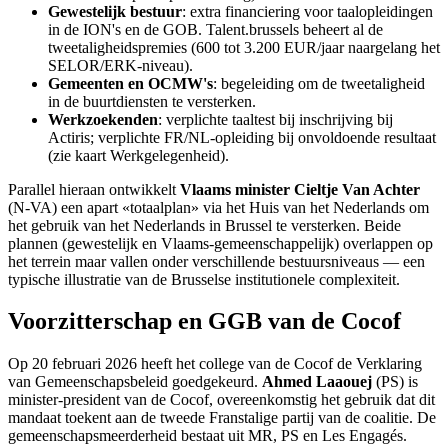
Gewestelijk bestuur
: extra financiering voor taalopleidingen
in de ION's en de GOB. Talent.brussels beheert al de
tweetaligheidspremies (600 tot 3.200 EUR/jaar naargelang het
SELOR/ERK-niveau).
Gemeenten en OCMW's
: begeleiding om de tweetaligheid
in de buurtdiensten te versterken.
Werkzoekenden
: verplichte taaltest bij inschrijving bij
Actiris; verplichte FR/NL-opleiding bij onvoldoende resultaat
(zie kaart Werkgelegenheid).
Parallel hieraan ontwikkelt
Vlaams minister Cieltje Van Achter
(N-VA) een apart «totaalplan» via het Huis van het Nederlands om
het gebruik van het Nederlands in Brussel te versterken. Beide
plannen (gewestelijk en Vlaams-gemeenschappelijk) overlappen op
het terrein maar vallen onder verschillende bestuursniveaus — een
typische illustratie van de Brusselse institutionele complexiteit.
Voorzitterschap en GGB van de Cocof
Op 20 februari 2026 heeft het college van de Cocof de Verklaring
van Gemeenschapsbeleid goedgekeurd.
Ahmed Laaouej
(PS) is
minister-president van de Cocof, overeenkomstig het gebruik dat dit
mandaat toekent aan de tweede Franstalige partij van de coalitie. De
gemeenschapsmeerderheid bestaat uit MR, PS en Les Engagés.