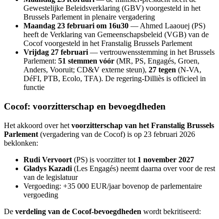
Gewestelijke Beleidsverklaring (GBV) voorgesteld in het
Brussels Parlement in plenaire vergadering
Maandag 23 februari om 16u30
— Ahmed Laaouej (PS)
heeft de Verklaring van Gemeenschapsbeleid (VGB) van de
Cocof voorgesteld in het Franstalig Brussels Parlement
Vrijdag 27 februari
— vertrouwensstemming in het Brussels
Parlement:
51 stemmen vóór
(MR, PS, Engagés, Groen,
Anders, Vooruit; CD&V externe steun),
27 tegen
(N-VA,
DéFI, PTB, Ecolo, TFA). De regering-Dilliès is officieel in
functie
Cocof: voorzitterschap en bevoegdheden
Het akkoord over het
voorzitterschap van het Franstalig Brussels
Parlement
(vergadering van de Cocof) is op 23 februari 2026
beklonken:
Rudi Vervoort
(PS) is voorzitter tot
1 november 2027
Gladys Kazadi
(Les Engagés) neemt daarna over voor de rest
van de legislatuur
Vergoeding: +35 000 EUR/jaar bovenop de parlementaire
vergoeding
De
verdeling van de Cocof-bevoegdheden
wordt bekritiseerd: