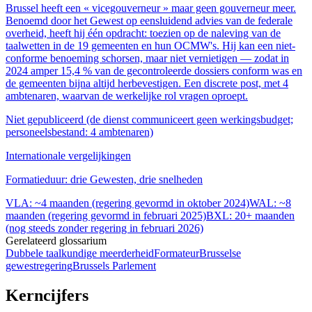
Brussel heeft een « vicegouverneur » maar geen gouverneur meer.
Benoemd door het Gewest op eensluidend advies van de federale
overheid, heeft hij één opdracht: toezien op de naleving van de
taalwetten in de 19 gemeenten en hun OCMW's. Hij kan een niet-
conforme benoeming schorsen, maar niet vernietigen — zodat in
2024 amper 15,4 % van de gecontroleerde dossiers conform was en
de gemeenten bijna altijd herbevestigen. Een discrete post, met 4
ambtenaren, waarvan de werkelijke rol vragen oproept.
Niet gepubliceerd (de dienst communiceert geen werkingsbudget;
personeelsbestand: 4 ambtenaren)
Internationale vergelijkingen
Formatieduur: drie Gewesten, drie snelheden
VLA
:
~4 maanden (regering gevormd in oktober 2024)
WAL
:
~8
maanden (regering gevormd in februari 2025)
BXL
:
20+ maanden
(nog steeds zonder regering in februari 2026)
Gerelateerd glossarium
Dubbele taalkundige meerderheid
Formateur
Brusselse
gewestregering
Brussels Parlement
Kerncijfers