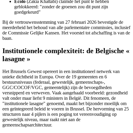
Ecolo
(Zakia Khattabi) claimde het punt te hebben
geblokkeerd: "zonder de groenen zou dit punt zijn
goedgekeurd"
Bij de vertrouwensstemming van 27 februari 2026 bevestigde de
meerderheid het behoud van alle parlementaire commissies, inclusief
de Commissie Gelijke Kansen. Het voorstel tot afschaffing is van de
baan.
Institutionele complexiteit: de Belgische «
lasagne »
Het Brussels Gewest opereert in een institutioneel netwerk van
unieke dichtheid in Europa. Over de 19 gemeenten en 6
bestuursniveaus (federaal, gewestelijk, gemeenschaps-,
GGC/COCOF/VGC, gemeentelijk) zijn de bevoegdheden
versnipperd en verweven. Vaak aangehaald voorbeeld: gezondheid
valt onder maar liefst 9 ministers in België. Dit fenomeen, de
"institutionele lasagne" genoemd, maakt het bijzonder moeilijk om
een geïntegreerd beleid te voeren in Brussel. De hervorming van 25
structuren naar 4 pijlers is een poging tot vereenvoudiging op
gewestelijk niveau, maar raakt niet aan de
gemeenschapsarchitectuur.