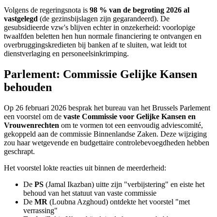
Volgens de regeringsnota is
98 % van de begroting 2026 al
vastgelegd
(de gezinsbijslagen zijn gegarandeerd). De
gesubsidieerde vzw's blijven echter in onzekerheid: voorlopige
twaalfden beletten hen hun normale financiering te ontvangen en
overbruggingskredieten bij banken af te sluiten, wat leidt tot
dienstverlaging en personeelsinkrimping.
Parlement: Commissie Gelijke Kansen
behouden
Op 26 februari 2026 besprak het bureau van het Brussels Parlement
een voorstel om de
vaste Commissie voor Gelijke Kansen en
Vrouwenrechten
om te vormen tot een eenvoudig adviescomité,
gekoppeld aan de commissie Binnenlandse Zaken. Deze wijziging
zou haar wetgevende en budgettaire controlebevoegdheden hebben
geschrapt.
Het voorstel lokte reacties uit binnen de meerderheid:
De
PS
(Jamal Ikazban) uitte zijn "verbijstering" en eiste het
behoud van het statuut van vaste commissie
De
MR
(Loubna Azghoud) ontdekte het voorstel "met
verrassing"