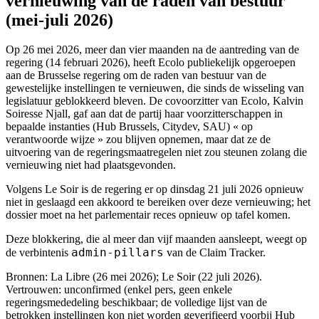
vernieuwing van de raden van bestuur
(mei-juli 2026)
Op 26 mei 2026, meer dan vier maanden na de aantreding van de
regering (14 februari 2026), heeft Ecolo publiekelijk opgeroepen
aan de Brusselse regering om de raden van bestuur van de
gewestelijke instellingen te vernieuwen, die sinds de wisseling van
legislatuur geblokkeerd bleven. De covoorzitter van Ecolo, Kalvin
Soiresse Njall, gaf aan dat de partij haar voorzitterschappen in
bepaalde instanties (Hub Brussels, Citydev, SAU) « op
verantwoorde wijze » zou blijven opnemen, maar dat ze de
uitvoering van de regeringsmaatregelen niet zou steunen zolang die
vernieuwing niet had plaatsgevonden.
Volgens Le Soir is de regering er op dinsdag 21 juli 2026 opnieuw
niet in geslaagd een akkoord te bereiken over deze vernieuwing; het
dossier moet na het parlementair reces opnieuw op tafel komen.
Deze blokkering, die al meer dan vijf maanden aansleept, weegt op
admin-pillars
de verbintenis
van de Claim Tracker.
Bronnen: La Libre (26 mei 2026); Le Soir (22 juli 2026).
Vertrouwen: unconfirmed (enkel pers, geen enkele
regeringsmededeling beschikbaar; de volledige lijst van de
betrokken instellingen kon niet worden geverifieerd voorbij Hub