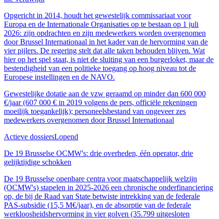
Opgericht in 2014, houdt het gewestelijk commissariaat voor
Europa en de Internationale Organisaties op te bestaan op 1 juli
2026: zijn opdrachten en zijn medewerkers worden overgenomen
door Brussel Internationaal in het kader van de hervorming van de
vier pijlers. De regering stelt dat alle taken behouden blijven. Wat
hier op het spel staat, is niet de sluiting van een burgerloket, maar de
bestendigheid van een politieke toegang op hoog niveau tot de
Europese instellingen en de NAVO.
Gewestelijke dotatie aan de vzw geraamd op minder dan 600 000
€/jaar (607 000 € in 2019 volgens de pers, officiële rekeningen
moeilijk toegankelijk); personeelsbestand van ongeveer zes
medewerkers overgenomen door Brussel Internationaal
Actieve dossiers
Lopend
De 19 Brusselse OCMW's: drie overheden, één operator, drie
gelijktijdige schokken
De 19 Brusselse openbare centra voor maatschappelijk welzijn
(OCMW's) stapelen in 2025-2026 een chronische onderfinanciering
op, de bij de Raad van State betwiste intrekking van de federale
PAS-subsidie (15,5 M€/jaar), en de absorptie van de federale
werkloosheidshervorming in vier golven (35.799 uitgesloten