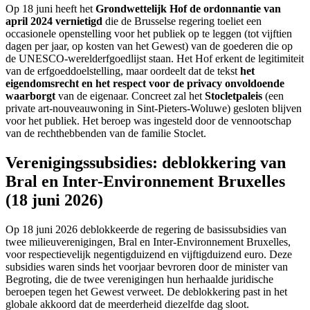
Op 18 juni heeft het
Grondwettelijk Hof de ordonnantie van
april 2024 vernietigd
die de Brusselse regering toeliet een
occasionele openstelling voor het publiek op te leggen (tot vijftien
dagen per jaar, op kosten van het Gewest) van de goederen die op
de UNESCO-werelderfgoedlijst staan. Het Hof erkent de legitimiteit
van de erfgoeddoelstelling, maar oordeelt dat de tekst
het
eigendomsrecht en het respect voor de privacy onvoldoende
waarborgt
van de eigenaar. Concreet zal het
Stocletpaleis
(een
private art-nouveauwoning in Sint-Pieters-Woluwe) gesloten blijven
voor het publiek. Het beroep was ingesteld door de vennootschap
van de rechthebbenden van de familie Stoclet.
Verenigingssubsidies: deblokkering van
Bral en Inter-Environnement Bruxelles
(18 juni 2026)
Op 18 juni 2026 deblokkeerde de regering de basissubsidies van
twee milieuverenigingen, Bral en Inter-Environnement Bruxelles,
voor respectievelijk negentigduizend en vijftigduizend euro. Deze
subsidies waren sinds het voorjaar bevroren door de minister van
Begroting, die de twee verenigingen hun herhaalde juridische
beroepen tegen het Gewest verweet. De deblokkering past in het
globale akkoord dat de meerderheid diezelfde dag sloot.