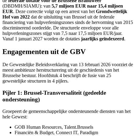
de
federale dotatie voor de Brusselse Brandweer
(DBDMH/SIAMU): van
5,7 miljoen EUR naar 15,4 miljoen
EUR
. Deze correctie volgt op een arrest van het
Grondwettelijk
Hof van 2022
dat de uitsluiting van Brussel uit de federale
financiering van hulpverleningszones sinds de hervorming van 2015
discriminerend oordeelde. De structurele enveloppe voor alle
hulpverleningszones stijgt van 7,5 naar 17,5 miljoen EUR/jaar.
Vanaf 1 januari 2027 worden de dotaties
jaarlijks geïndexeerd
.
Engagementen uit de GBV
De Gewestelijke Beleidsverklaring van 13 februari 2026 voorziet de
meest ambitieuze herstructurering uit de geschiedenis van het
Brusselse bestuur. Hoofdstuk 4 beschrijft de fusie van 25
gewestelijke structuren in 4 pijlers.
Pijler 1: Brussel-Transversaliteit (gedeelde
ondersteuning)
Groepeert de gemeenschappelijke ondersteunende diensten van het
hele Gewest:
GOB Human Resources, Talent.Brussels
Financiën & Budget, Connect IT, Paradigm