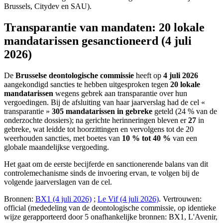
Brussels, Citydev en SAU).
Transparantie van mandaten: 20 lokale
mandatarissen gesanctioneerd (4 juli
2026)
De
Brusselse deontologische commissie
heeft op
4 juli 2026
aangekondigd sancties te hebben uitgesproken tegen
20 lokale
mandatarissen
wegens gebrek aan transparantie over hun
vergoedingen. Bij de afsluiting van haar jaarverslag had de cel «
transparantie »
305 mandatarissen in gebreke
geteld (24 % van de
onderzochte dossiers); na gerichte herinneringen bleven er
27
in
gebreke, wat leidde tot hoorzittingen en vervolgens tot de 20
weerhouden sancties, met boetes van
10 % tot 40 %
van een
globale maandelijkse vergoeding.
Het gaat om de eerste becijferde en sanctionerende balans van dit
controlemechanisme sinds de invoering ervan, te volgen bij de
volgende jaarverslagen van de cel.
Bronnen:
BX1 (4 juli 2026)
;
Le Vif (4 juli 2026)
. Vertrouwen:
official (mededeling van de deontologische commissie, op identieke
wijze gerapporteerd door 5 onafhankelijke bronnen: BX1, L'Avenir,