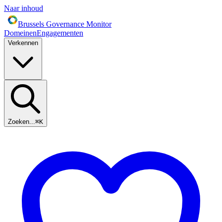
Naar inhoud
Brussels Governance Monitor
Domeinen
Engagementen
Verkennen
Zoeken...
⌘
K