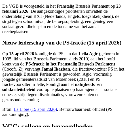
De VGB is voorgesteld in het Franstalig Brussels Parlement op
23
februari 2026
. De aangekondigde prioriteiten omvatten de
ondertiteling van BX1 (Nederlands, Engels, toegankelijkheid), de
strijd tegen schooluitval, de beroepsopleiding, een geïntegreerd
sociaal-gezondheidsplan en de toename van het aantal
crècheplaatsen.
Nieuw leiderschap van de PS-fractie (15 april 2026)
Op
15 april 2026
kondigde de PS aan dat
Leila Agic
(geboren in
1995, lid van het Brussels Parlement sinds 2019) aan het hoofd
komt van de
PS-fractie in het Franstalig Brussels Parlement
(Cocof). Zij vervangt
Jamal Ikazban
, die fractievoorzitter PS in het
gewestelijk Brussels Parlement is geworden. Agic, voormalig
jongste gemeenteraadslid van Molenbeek (2018) en PS-
fractievoorzitter in Jette, kondigt aan het
nabijheids- en
solidariteitsbeleid
voorop te plaatsen op haar agenda — sociale
cohesie, strijd tegen discriminaties, vrouwenrechten en
gezinsondersteuning.
Bron:
La Libre (15 april 2026)
. Betrouwbaarheid: official (PS-
aankondiging).
VGC: college en bevoegdheden