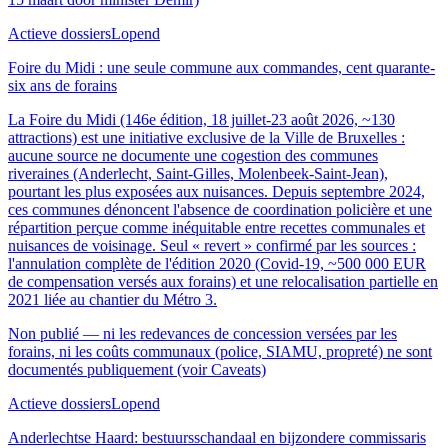
Actieve dossiers
Lopend
Foire du Midi : une seule commune aux commandes, cent quarante-
six ans de forains
La Foire du Midi (146e édition, 18 juillet-23 août 2026, ~130
attractions) est une initiative exclusive de la Ville de Bruxelles :
aucune source ne documente une cogestion des communes
riveraines (Anderlecht, Saint-Gilles, Molenbeek-Saint-Jean),
pourtant les plus exposées aux nuisances. Depuis septembre 2024,
ces communes dénoncent l'absence de coordination policière et une
répartition perçue comme inéquitable entre recettes communales et
nuisances de voisinage. Seul « revert » confirmé par les sources :
l'annulation complète de l'édition 2020 (Covid-19, ~500 000 EUR
de compensation versés aux forains) et une relocalisation partielle en
2021 liée au chantier du Métro 3.
Non publié — ni les redevances de concession versées par les
forains, ni les coûts communaux (police, SIAMU, propreté) ne sont
documentés publiquement (voir Caveats)
Actieve dossiers
Lopend
Anderlechtse Haard: bestuursschandaal en bijzondere commissaris